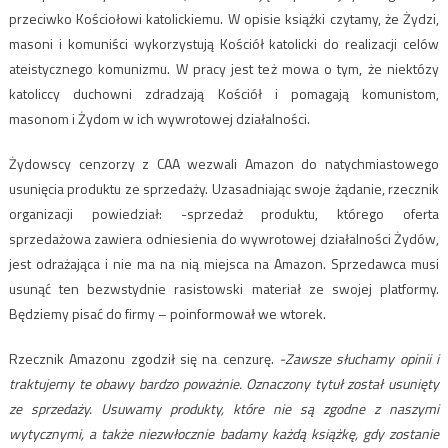
przeciwko Kościołowi katolickiemu. W opisie książki czytamy, że Żydzi,
masoni i komuniści wykorzystują Kościół katolicki do realizacji celów
ateistycznego komunizmu. W pracy jest też mowa o tym, że niektózy
katoliccy duchowni zdradzają Kościół i pomagają komunistom,
masonom i Żydom w ich wywrotowej działalności.
Żydowscy cenzorzy z CAA wezwali Amazon do natychmiastowego
usunięcia produktu ze sprzedaży. Uzasadniając swoje żądanie, rzecznik
organizacji powiedział: -sprzedaż produktu, którego oferta
sprzedażowa zawiera odniesienia do wywrotowej działalności Żydów,
jest odrażająca i nie ma na nią miejsca na Amazon. Sprzedawca musi
usunąć ten bezwstydnie rasistowski materiał ze swojej platformy.
Będziemy pisać do firmy – poinformował we wtorek.
Rzecznik Amazonu zgodził się na cenzurę.
-Zawsze słuchamy opinii i
traktujemy te obawy bardzo poważnie. Oznaczony tytuł został usunięty
ze sprzedaży. Usuwamy produkty, które nie są zgodne z naszymi
wytycznymi, a także niezwłocznie badamy każdą książkę, gdy zostanie