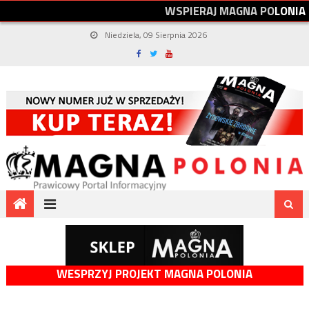
W
S
P
I
E
R
A
J
M
A
G
N
A
P
O
L
O
N
I
A
Niedziela, 09 Sierpnia 2026
WESPRZYJ PROJEKT MAGNA POLONIA