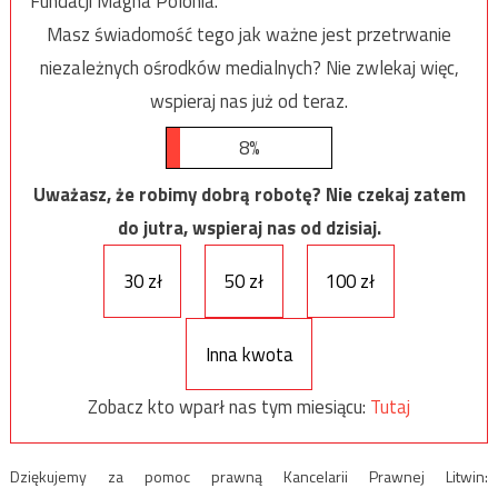
Fundacji Magna Polonia.
Masz świadomość tego jak ważne jest przetrwanie
niezależnych ośrodków medialnych? Nie zwlekaj więc,
wspieraj nas już od teraz.
8%
Uważasz, że robimy dobrą robotę? Nie czekaj zatem
do jutra, wspieraj nas od dzisiaj.
30 zł
50 zł
100 zł
Inna kwota
Zobacz kto wparł nas tym miesiącu:
Tutaj
Dziękujemy za pomoc prawną Kancelarii Prawnej Litwin: