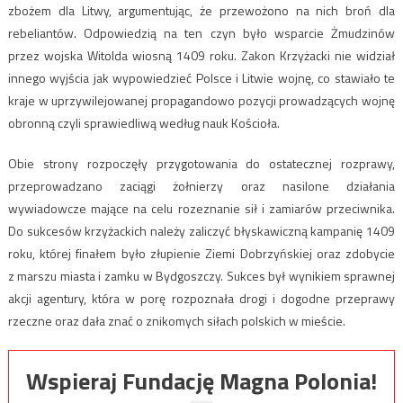
zbożem dla Litwy, argumentując, że przewożono na nich broń dla
rebeliantów. Odpowiedzią na ten czyn było wsparcie Żmudzinów
przez wojska Witolda wiosną 1409 roku. Zakon Krzyżacki nie widział
innego wyjścia jak wypowiedzieć Polsce i Litwie wojnę, co stawiało te
kraje w uprzywilejowanej propagandowo pozycji prowadzących wojnę
obronną czyli sprawiedliwą według nauk Kościoła.
Obie strony rozpoczęły przygotowania do ostatecznej rozprawy,
przeprowadzano zaciągi żołnierzy oraz nasilone działania
wywiadowcze mające na celu rozeznanie sił i zamiarów przeciwnika.
Do sukcesów krzyżackich należy zaliczyć błyskawiczną kampanię 1409
roku, której finałem było złupienie Ziemi Dobrzyńskiej oraz zdobycie
z marszu miasta i zamku w Bydgoszczy. Sukces był wynikiem sprawnej
akcji agentury, która w porę rozpoznała drogi i dogodne przeprawy
rzeczne oraz dała znać o znikomych siłach polskich w mieście.
Wspieraj Fundację Magna Polonia!