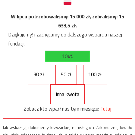
W lipcu potrzebowaliśmy:
15 000
zł, zebraliśmy:
15
633,5
zł.
Dziękujemy! i zachęcamy do dalszego wsparcia naszej
fundacji.
104%
30 zł
50 zł
100 zł
Inna kwota
Zobacz kto wparł nas tym miesiącu:
Tutaj
Jak wskazują dokumenty krzyżackie, na usługach Zakonu znajdowało
się wielu mieszczan bydgoskich, a także wysocy urzędnicy miejscy z