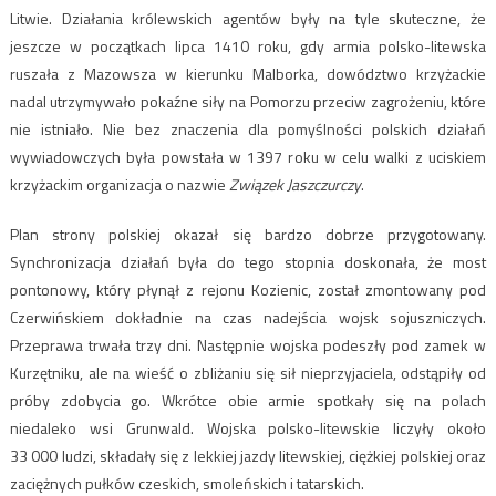
Litwie. Działania królewskich agentów były na tyle skuteczne, że
jeszcze w początkach lipca 1410 roku, gdy armia polsko-litewska
ruszała z Mazowsza w kierunku Malborka, dowództwo krzyżackie
nadal utrzymywało pokaźne siły na Pomorzu przeciw zagrożeniu, które
nie istniało. Nie bez znaczenia dla pomyślności polskich działań
wywiadowczych była powstała w 1397 roku w celu walki z uciskiem
krzyżackim organizacja o nazwie
Związek Jaszczurczy
.
Plan strony polskiej okazał się bardzo dobrze przygotowany.
Synchronizacja działań była do tego stopnia doskonała, że most
pontonowy, który płynął z rejonu Kozienic, został zmontowany pod
Czerwińskiem dokładnie na czas nadejścia wojsk sojuszniczych.
Przeprawa trwała trzy dni. Następnie wojska podeszły pod zamek w
Kurzętniku, ale na wieść o zbliżaniu się sił nieprzyjaciela, odstąpiły od
próby zdobycia go. Wkrótce obie armie spotkały się na polach
niedaleko wsi Grunwald. Wojska polsko-litewskie liczyły około
33 000 ludzi, składały się z lekkiej jazdy litewskiej, ciężkiej polskiej oraz
zaciężnych pułków czeskich, smoleńskich i tatarskich.