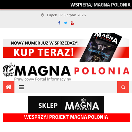
W
S
P
I
E
R
A
J
M
A
G
N
A
P
O
L
O
N
I
A
Piątek, 07 Sierpnia 2026
WESPRZYJ PROJEKT MAGNA POLONIA