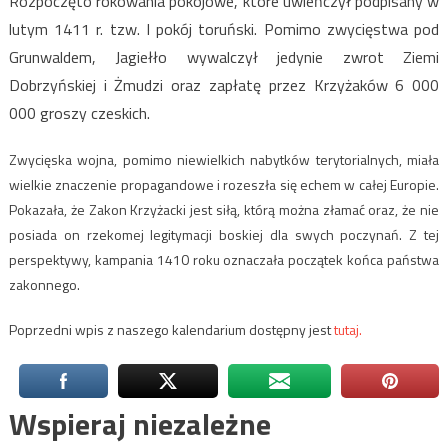
Rozpoczęto rokowania pokojowe, które uwieńczył podpisany w
lutym 1411 r. tzw. I pokój toruński. Pomimo zwycięstwa pod
Grunwaldem, Jagiełło wywalczył jedynie zwrot Ziemi
Dobrzyńskiej i Żmudzi oraz zapłatę przez Krzyżaków 6 000
000 groszy czeskich.
Zwycięska wojna, pomimo niewielkich nabytków terytorialnych, miała
wielkie znaczenie propagandowe i rozeszła się echem w całej Europie.
Pokazała, że Zakon Krzyżacki jest siłą, którą można złamać oraz, że nie
posiada on rzekomej legitymacji boskiej dla swych poczynań. Z tej
perspektywy, kampania 1410 roku oznaczała początek końca państwa
zakonnego.
Poprzedni wpis z naszego kalendarium dostępny jest
tutaj.
Wspieraj niezależne