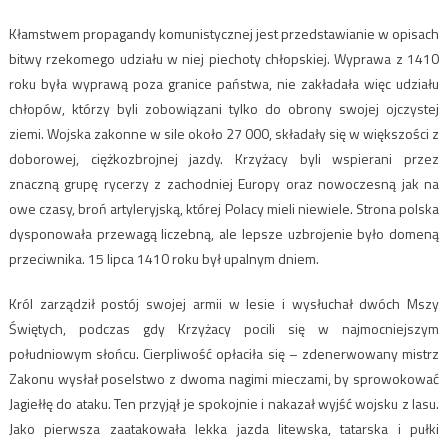
Kłamstwem propagandy komunistycznej jest przedstawianie w opisach
bitwy rzekomego udziału w niej piechoty chłopskiej. Wyprawa z 1410
roku była wyprawą poza granice państwa, nie zakładała więc udziału
chłopów, którzy byli zobowiązani tylko do obrony swojej ojczystej
ziemi. Wojska zakonne w sile około 27 000, składały się w większości z
doborowej, ciężkozbrojnej jazdy. Krzyżacy byli wspierani przez
znaczną grupę rycerzy z zachodniej Europy oraz nowoczesną jak na
owe czasy, broń artyleryjską, której Polacy mieli niewiele. Strona polska
dysponowała przewagą liczebną, ale lepsze uzbrojenie było domeną
przeciwnika. 15 lipca 1410 roku był upalnym dniem.
Król zarządził postój swojej armii w lesie i wysłuchał dwóch Mszy
Świętych, podczas gdy Krzyżacy pocili się w najmocniejszym
południowym słońcu. Cierpliwość opłaciła się – zdenerwowany mistrz
Zakonu wysłał poselstwo z dwoma nagimi mieczami, by sprowokować
Jagiełłę do ataku. Ten przyjął je spokojnie i nakazał wyjść wojsku z lasu.
Jako pierwsza zaatakowała lekka jazda litewska, tatarska i pułki