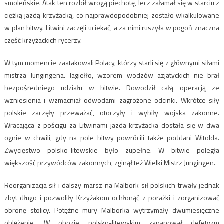
smoleńskie. Atak ten rozbił wrogą piechotę, lecz załamał się w starciu z
ciężką jazdą krzyżacką, co najprawdopodobniej zostało wkalkulowane
w plan bitwy. Litwini zaczęli uciekać, a za nimi ruszyła w pogoń znaczna
część krzyżackich rycerzy.
W tym momencie zaatakowali Polacy, którzy starli się z głównymi siłami
mistrza Jungingena. Jagiełło, wzorem wodzów azjatyckich nie brał
bezpośredniego udziału w bitwie. Dowodził całą operacją ze
wzniesienia i wzmacniał odwodami zagrożone odcinki. Wkrótce siły
polskie zaczęły przeważać, otoczyły i wybiły wojska zakonne.
Wracająca z pościgu za Litwinami jazda krzyżacka dostała się w dwa
ognie w chwili, gdy na pole bitwy powrócili także poddani Witolda.
Zwycięstwo polsko-litewskie było zupełne. W bitwie poległa
większość przywódców zakonnych, zginął też Wielki Mistrz Jungingen.
Reorganizacja sił i dalszy marsz na Malbork sił polskich trwały jednak
zbyt długo i pozwoliły Krzyżakom ochłonąć z porażki i zorganizować
obronę stolicy. Potężne mury Malborka wytrzymały dwumiesięczne
oblężenie. W obozie polsko-litewskim zapanował defetyzm