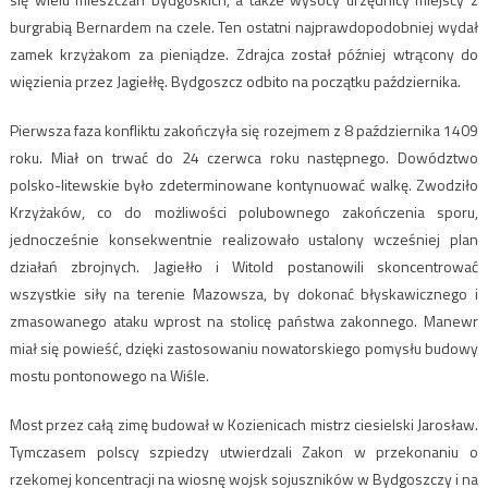
burgrabią Bernardem na czele. Ten ostatni najprawdopodobniej wydał
zamek krzyżakom za pieniądze. Zdrajca został później wtrącony do
więzienia przez Jagiełłę. Bydgoszcz odbito na początku października.
Pierwsza faza konfliktu zakończyła się rozejmem z 8 października 1409
roku. Miał on trwać do 24 czerwca roku następnego. Dowództwo
polsko-litewskie było zdeterminowane kontynuować walkę. Zwodziło
Krzyżaków, co do możliwości polubownego zakończenia sporu,
jednocześnie konsekwentnie realizowało ustalony wcześniej plan
działań zbrojnych. Jagiełło i Witold postanowili skoncentrować
wszystkie siły na terenie Mazowsza, by dokonać błyskawicznego i
zmasowanego ataku wprost na stolicę państwa zakonnego. Manewr
miał się powieść, dzięki zastosowaniu nowatorskiego pomysłu budowy
mostu pontonowego na Wiśle.
Most przez całą zimę budował w Kozienicach mistrz ciesielski Jarosław.
Tymczasem polscy szpiedzy utwierdzali Zakon w przekonaniu o
rzekomej koncentracji na wiosnę wojsk sojuszników w Bydgoszczy i na