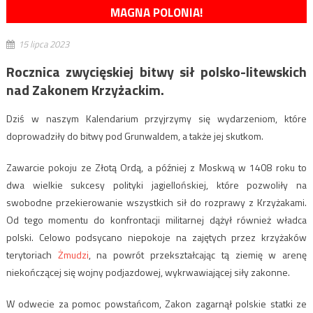
MAGNA POLONIA!
15 lipca 2023
Rocznica zwycięskiej bitwy sił polsko-litewskich
nad Zakonem Krzyżackim.
Dziś w naszym Kalendarium przyjrzymy się wydarzeniom, które
doprowadziły do bitwy pod Grunwaldem, a także jej skutkom.
Zawarcie pokoju ze Złotą Ordą, a później z Moskwą w 1408 roku to
dwa wielkie sukcesy polityki jagiellońskiej, które pozwoliły na
swobodne przekierowanie wszystkich sił do rozprawy z Krzyżakami.
Od tego momentu do konfrontacji militarnej dążył również władca
polski. Celowo podsycano niepokoje na zajętych przez krzyżaków
terytoriach
Żmudzi
, na powrót przekształcając tą ziemię w arenę
niekończącej się wojny podjazdowej, wykrwawiającej siły zakonne.
W odwecie za pomoc powstańcom, Zakon zagarnął polskie statki ze