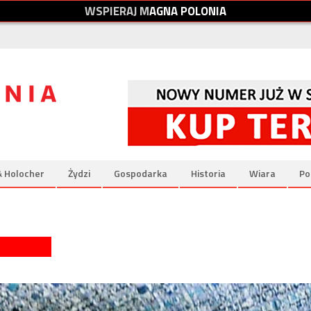
W
S
P
I
E
R
A
J
M
A
G
N
A
P
O
L
O
N
I
A
& Holocher
Żydzi
Gospodarka
Historia
Wiara
Po