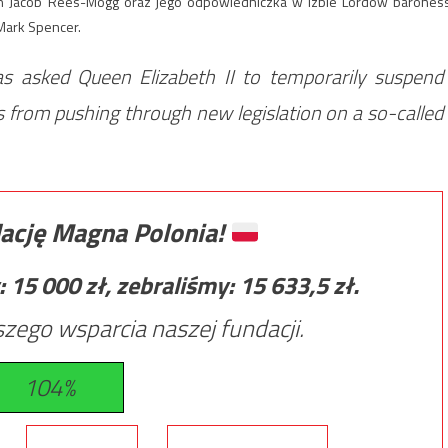
in Jacob Rees-Mogg oraz jego odpowiedniczka w Izbie Lordów barones
 Mark Spencer.
as asked Queen Elizabeth II to temporarily suspend
 from pushing through new legislation on a so-called
ację Magna Polonia!
:
15 000
zł, zebraliśmy:
15 633,5
zł.
zego wsparcia naszej fundacji.
104%