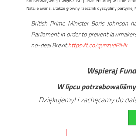
Konserwatywnej i większości parlamentarnej w Izbie Gm
Natalie Evans, a także główny rzecznik dyscypliny partyjnej
British Prime Minister Boris Johnson h
Parliament in order to prevent lawmakers
no-deal Brexit.
https://t.co/qunzudPiHk
Wspieraj Fund
W lipcu potrzebowaliśmy
Dziękujemy! i zachęcamy do dals