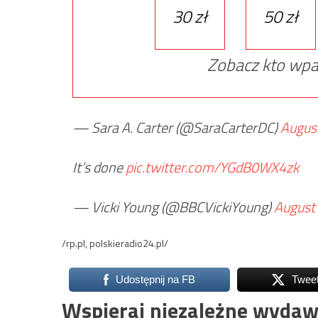
30 zł
50 zł
Zobacz kto wpa
— Sara A. Carter (@SaraCarterDC)
Augus
It’s done
pic.twitter.com/YGdB0WX4zk
— Vicki Young (@BBCVickiYoung)
August
/rp.pl, polskieradio24.pl/
Udostępnij na FB
Twee
Wspieraj niezależne wydaw