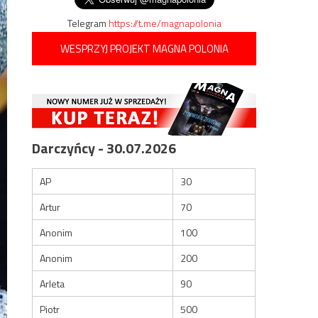
Telegram
https://t.me/magnapolonia
WESPRZYJ PROJEKT MAGNA POLONIA
Darczyńcy - 30.07.2026
AP
30
Artur
70
Anonim
100
Anonim
200
Arleta
90
Piotr
500