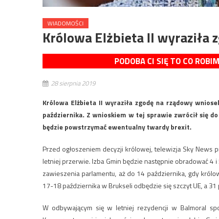
WIADOMOŚCI
Królowa Elżbieta II wyraziła
PODOBA CI SIĘ TO CO ROBI
28 sierpnia 2019
Królowa Elżbieta II wyraziła zgodę na rządowy wnios
października. Z wnioskiem w tej sprawie zwrócił się d
będzie powstrzymać ewentualny twardy brexit.
Przed ogłoszeniem decyzji królowej, telewizja Sky News p
letniej przerwie. Izba Gmin będzie następnie obradować 4 
zawieszenia parlamentu, aż do 14 października, gdy król
17-18 października w Brukseli odbędzie się szczyt UE, a 31 
W odbywającym się w letniej rezydencji w Balmoral spotk