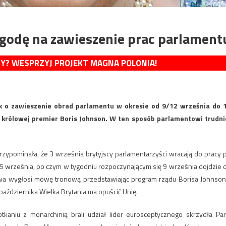
 zgodę na zawieszenie prac parlament
MY? WESPRZYJ PROJEKT MAGNA POLONIA!
ek o zawieszenie obrad parlamentu w okresie od 9/12 września do 
o królowej premier Boris Johnson. W ten sposób parlamentowi trudni
rzypominała, że 3 września brytyjscy parlamentarzyści wracają do pracy 
i 5 września, po czym w tygodniu rozpoczynającym się 9 września dojdzie 
owa wygłosi mowę tronową przedstawiając program rządu Borisa Johnson
października Wielka Brytania ma opuścić Unię.
aniu z monarchinią brali udział lider eurosceptycznego skrzydła Part