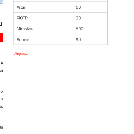
Artur
50
PIOTR
30
u
Mirosław
500
Anonim
50
Więcej...
14
ej
po
do
a.
ii