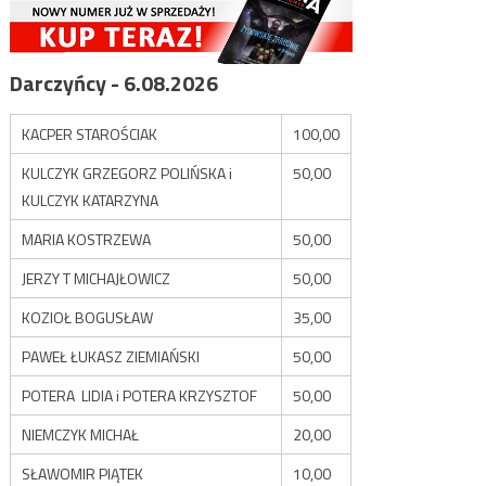
Darczyńcy - 6.08.2026
KACPER STAROŚCIAK
100,00
KULCZYK GRZEGORZ POLIŃSKA i
50,00
KULCZYK KATARZYNA
MARIA KOSTRZEWA
50,00
JERZY T MICHAJŁOWICZ
50,00
KOZIOŁ BOGUSŁAW
35,00
PAWEŁ ŁUKASZ ZIEMIAŃSKI
50,00
POTERA LIDIA i POTERA KRZYSZTOF
50,00
NIEMCZYK MICHAŁ
20,00
SŁAWOMIR PIĄTEK
10,00