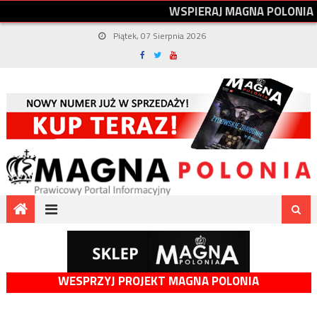
W
S
P
I
E
R
A
J
M
A
G
N
A
P
O
L
O
N
I
A
Piątek, 07 Sierpnia 2026
WESPRZYJ PROJEKT MAGNA POLONIA