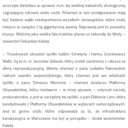
wszczęła śledztwo w sprawie m.in. tej wielkiej katastrofy ekologicznej
zagrażającej zdrowiu wielu osób. Również w tym postępowaniu mają
być badane wątki niedopełnienia wszelkich obowiązków, które miały
miejsce w związku z tą gigantyczną awarią. Naprawdę jest to poważny
kryzys. Widzimy jaka wielka fala ścieków płynie co sekundę do Wisły –
stwierdził Sebastian Kaleta
– Trzaskowski obsadził spółki ludźmi Schetyny i Hanny Gronkiewicz
Waltz. Są to m. in. Jarosław Jóźwiak, który został zwolniony z ratusza za
aferę reprywatyzacyjną. Wiemy również o panu Ludwiku Rakowskim
radnym sejmiku wojewódzkiego, który również jest we władzach
spółki, o panu Tomaszu Mencinie – również działaczu Platformy
Obywatelskiej, który niedawno – w innej sprawie – usłyszał zarzuty
prokuratorskie, a jest w zarządzie tej spółki; o pani Elżbiecie Lanc, która
kandydowała z Platformy Obywatelskiej w wyborach samorządowych.
Jest to grono osób, które odpowiada za to, że infrastruktura
kanalizacyjna w Warszawie ma być w porządku – dodał wiceminister
Kaleta.