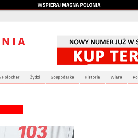
W
S
P
I
E
R
A
J
M
A
G
N
A
P
O
L
O
N
I
A
& Holocher
Żydzi
Gospodarka
Historia
Wiara
Po