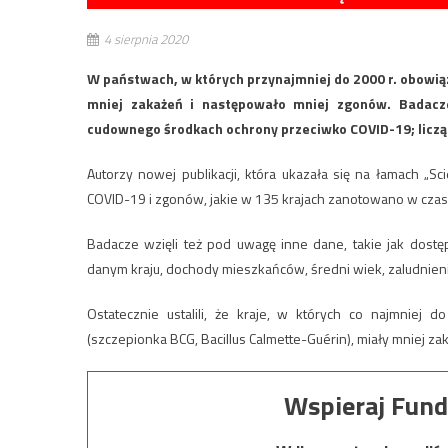
4 sierpnia 2020
W państwach, w których przynajmniej do 2000 r. obowią
mniej zakażeń i następowało mniej zgonów. Badacze 
cudownego środkach ochrony przeciwko COVID-19; liczą 
Autorzy nowej publikacji, która ukazała się na łamach „
COVID-19 i zgonów, jakie w 135 krajach zanotowano w czas
Badacze wzięli też pod uwagę inne dane, takie jak dost
danym kraju, dochody mieszkańców, średni wiek, zaludnieni
Ostatecznie ustalili, że kraje, w których co najmniej 
(szczepionka BCG, Bacillus Calmette-Guérin), miały mniej z
Wspieraj Fund