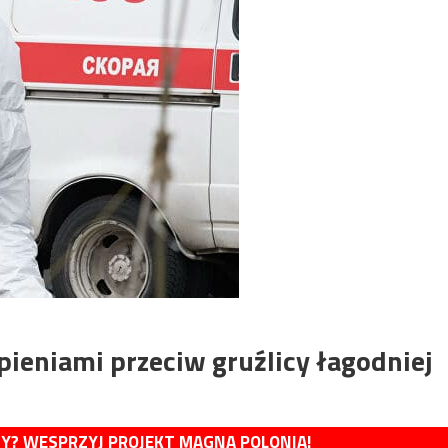
ieniami przeciw gruźlicy łagodniej
MY? WESPRZYJ PROJEKT MAGNA POLONIA!