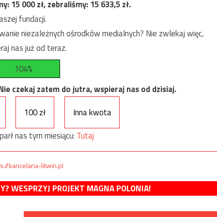
my:
15 000
zł, zebraliśmy:
15 633,5
zł.
szej fundacji.
anie niezależnych ośrodków medialnych? Nie zwlekaj więc,
raj nas już od teraz.
104%
e czekaj zatem do jutra, wspieraj nas od dzisiaj.
100 zł
Inna kwota
parł nas tym miesiącu:
Tutaj
s://kancelaria-litwin.pl
MY? WESPRZYJ PROJEKT MAGNA POLONIA!