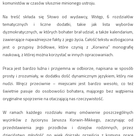
komunistów w czasów słusznie minionego ustroju.
Na treść składa się Słowo od wydawcy, Wstęp, 6 rozdziałów
tematycznych i liczne dodatki, takie jak lista wyborów
dyzmokratycznych, w których bohater brał udział, a także kalendarium,
zawierające najważniejsze fakty z jego życia. Całość tekstu wzbogacona
jest o przypisy źródłowe, które czynią z „Korwina” monografię
naukową, z której można korzystać w innych opracowaniach.
Praca jest bardzo luźna i przyjemna w odbiorze, napisana w sposób
prosty i zrozumiały, w dodatku dość dynamicznym językiem, który nie
nudzi. Wręcz przeciwnie – miejscami jest bardzo wesoło, co też
świetnie pasuje do osobowości bohatera, mającego bez wątpienia
oryginalne spojrzenie na otaczającą nas rzeczywistość.
W ramach każdego rozdziału mamy omówienie poszczególnych
wycinków z życiorysu Janusza Korwin-Mikkego, zaczynając od
przedstawienia jego przodków i dziejów rodzinnych, przez
dzieciństwo, młodość, po wiek dojrzały, przejścia z komuną, pracę