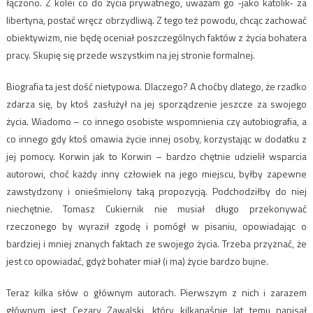
łączono. Z kolei co do życia prywatnego, uważam go -jako katolik- za
libertyna, postać wręcz obrzydliwą. Z tego też powodu, chcąc zachować
obiektywizm, nie będę oceniał poszczególnych faktów z życia bohatera
pracy. Skupię się przede wszystkim na jej stronie formalnej.
Biografia ta jest dość nietypowa. Dlaczego? A choćby dlatego, że rzadko
zdarza się, by ktoś zasłużył na jej sporządzenie jeszcze za swojego
życia. Wiadomo – co innego osobiste wspomnienia czy autobiografia, a
co innego gdy ktoś omawia życie innej osoby, korzystając w dodatku z
jej pomocy. Korwin jak to Korwin – bardzo chętnie udzielił wsparcia
autorowi, choć każdy inny człowiek na jego miejscu, byłby zapewne
zawstydzony i onieśmielony taką propozycją. Podchodziłby do niej
niechętnie. Tomasz Cukiernik nie musiał długo przekonywać
rzeczonego by wyraził zgodę i pomógł w pisaniu, opowiadając o
bardziej i mniej znanych faktach ze swojego życia. Trzeba przyznać, że
jest co opowiadać, gdyż bohater miał (i ma) życie bardzo bujne.
Teraz kilka słów o głównym autorach. Pierwszym z nich i zarazem
głównym jest Cezary Zawalski, który kilkanaśnie lat temu napisał