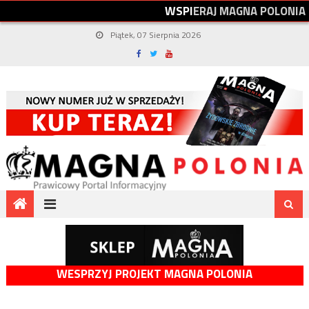
W
S
P
I
E
R
A
J
M
A
G
N
A
P
O
L
O
N
I
A
Piątek, 07 Sierpnia 2026
WESPRZYJ PROJEKT MAGNA POLONIA