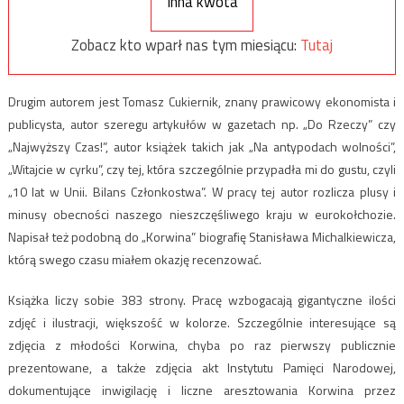
Inna kwota
Zobacz kto wparł nas tym miesiącu:
Tutaj
Drugim autorem jest Tomasz Cukiernik, znany prawicowy ekonomista i
publicysta, autor szeregu artykułów w gazetach np. „Do Rzeczy” czy
„Najwyższy Czas!”, autor książek takich jak „Na antypodach wolności”,
„Witajcie w cyrku”, czy tej, która szczególnie przypadła mi do gustu, czyli
„10 lat w Unii. Bilans Członkostwa”. W pracy tej autor rozlicza plusy i
minusy obecności naszego nieszczęśliwego kraju w eurokołchozie.
Napisał też podobną do „Korwina” biografię Stanisława Michalkiewicza,
którą swego czasu miałem okazję recenzować.
Książka liczy sobie 383 strony. Pracę wzbogacają gigantyczne ilości
zdjęć i ilustracji, większość w kolorze. Szczególnie interesujące są
zdjęcia z młodości Korwina, chyba po raz pierwszy publicznie
prezentowane, a także zdjęcia akt Instytutu Pamięci Narodowej,
dokumentujące inwigilację i liczne aresztowania Korwina przez