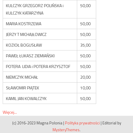
KULCZYK GRZEGORZ POLIŃSKA i
50,00
KULCZYK KATARZYNA
MARIA KOSTRZEWA
50,00
JERZY T MICHAJŁOWICZ
50,00
KOZIOŁ BOGUSŁAW
35,00
PAWEŁ ŁUKASZ ZIEMIAŃSKI
50,00
POTERA LIDIA i POTERA KRZYSZTOF
50,00
NIEMCZYK MICHAŁ
20,00
SŁAWOMIR PIĄTEK
10,00
KAMIL JAN KOWALCZYK
50,00
Więcej...
(c) 2016-2023 Magna Polonia
|
Polityka prywatności
|
Editorial by
MysteryThemes
.