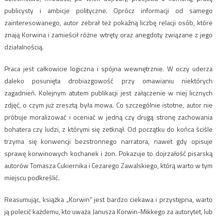
publicysty i ambicje polityczne. Oprócz informacji od samego
zainteresowanego, autor zebrał też pokaźną liczbę relacji osób, które
znają Korwina i zamieścił różne wtręty oraz anegdoty związane z jego
działalnością.
Praca jest całkowicie logiczna i spójna wewnętrznie. W oczy uderza
daleko posunięta drobiazgowość przy omawianiu niektórych
zagadnień. Kolejnym atutem publikacji jest załączenie w niej licznych
zdjęć, o czym już zresztą była mowa. Co szczególnie istotne, autor nie
próbuje moralizować i oceniać w jedną czy drugą stronę zachowania
bohatera czy ludzi, z którymi się zetknął. Od początku do końca ściśle
trzyma się konwencji bezstronnego narratora, nawet gdy opisuje
sprawę korwinowych kochanek i żon. Pokazuje to dojrzałość pisarską
autorów Tomasza Cukiernika i Cezarego Zawalskiego, którą warto w tym
miejscu podkreślić.
Reasumując, książka „Korwin” jest bardzo ciekawa i przystępna, warto
ją polecić każdemu, kto uważa Janusza Korwin-Mikkego za autorytet, lub