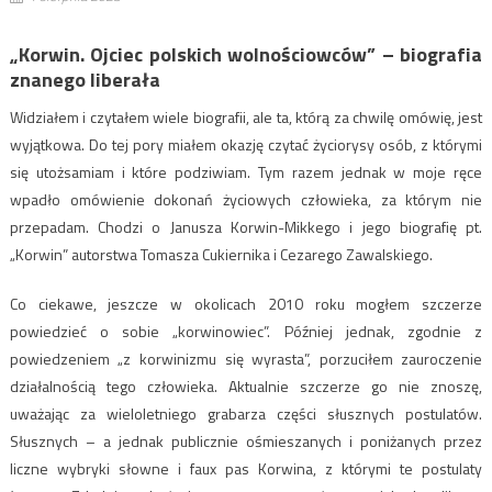
„Korwin. Ojciec polskich wolnościowców”
– biografia
znanego liberała
Widziałem i czytałem wiele biografii, ale ta, którą za chwilę omówię, jest
wyjątkowa. Do tej pory miałem okazję czytać życiorysy osób, z którymi
się utożsamiam i które podziwiam. Tym razem jednak w moje ręce
wpadło omówienie dokonań życiowych człowieka, za którym nie
przepadam. Chodzi o Janusza Korwin-Mikkego i jego biografię pt.
„Korwin” autorstwa Tomasza Cukiernika i Cezarego Zawalskiego.
Co ciekawe, jeszcze w okolicach 2010 roku mogłem szczerze
powiedzieć o sobie „korwinowiec”. Później jednak, zgodnie z
powiedzeniem „z korwinizmu się wyrasta”, porzuciłem zauroczenie
działalnością tego człowieka. Aktualnie szczerze go nie znoszę,
uważając za wieloletniego grabarza części słusznych postulatów.
Słusznych – a jednak publicznie ośmieszanych i poniżanych przez
liczne wybryki słowne i faux pas Korwina, z którymi te postulaty