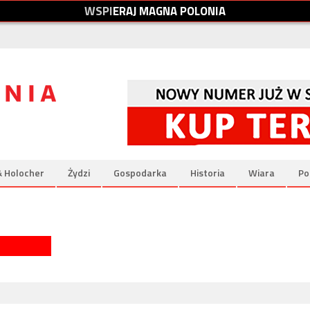
W
S
P
I
E
R
A
J
M
A
G
N
A
P
O
L
O
N
I
A
& Holocher
Żydzi
Gospodarka
Historia
Wiara
Po