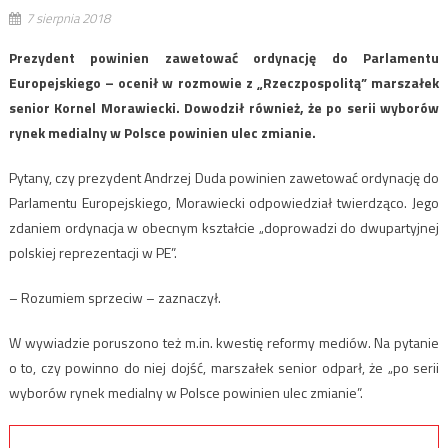
7 sierpnia 2018
Prezydent powinien zawetować ordynację do Parlamentu
Europejskiego – ocenił w rozmowie z „Rzeczpospolitą” marszałek
senior Kornel Morawiecki. Dowodził również, że po serii wyborów
rynek medialny w Polsce powinien ulec zmianie.
Pytany, czy prezydent Andrzej Duda powinien zawetować ordynację do
Parlamentu Europejskiego, Morawiecki odpowiedział twierdząco. Jego
zdaniem ordynacja w obecnym kształcie „doprowadzi do dwupartyjnej
polskiej reprezentacji w PE”.
– Rozumiem sprzeciw – zaznaczył.
W wywiadzie poruszono też m.in. kwestię reformy mediów. Na pytanie
o to, czy powinno do niej dojść, marszałek senior odparł, że „po serii
wyborów rynek medialny w Polsce powinien ulec zmianie”.