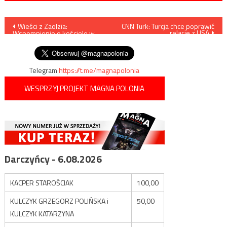
Nawigacja
Wieści z Zaolzia:
CNN Turk: Turcja chce poprawić
relacje z USA
Wspomnienie o kościele w
wpisu
Gutach
Telegram
https://t.me/magnapolonia
WESPRZYJ PROJEKT MAGNA POLONIA
Darczyńcy - 6.08.2026
KACPER STAROŚCIAK
100,00
KULCZYK GRZEGORZ POLIŃSKA i
50,00
KULCZYK KATARZYNA