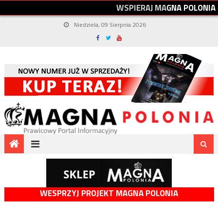
W
S
P
I
E
R
A
J
M
A
G
N
A
P
O
L
O
N
I
A
Niedziela, 09 Sierpnia 2026
WESPRZYJ PROJEKT MAGNA POLONIA