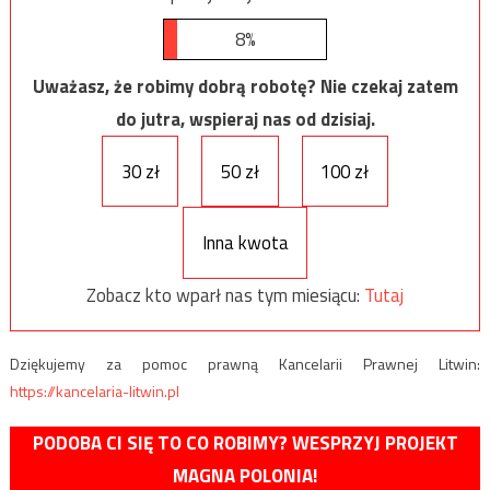
8%
Uważasz, że robimy dobrą robotę? Nie czekaj zatem
do jutra, wspieraj nas od dzisiaj.
30 zł
50 zł
100 zł
Inna kwota
Zobacz kto wparł nas tym miesiącu:
Tutaj
Dziękujemy za pomoc prawną Kancelarii Prawnej Litwin:
https://kancelaria-litwin.pl
PODOBA CI SIĘ TO CO ROBIMY? WESPRZYJ PROJEKT
MAGNA POLONIA!