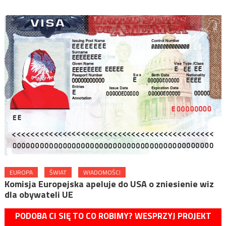
EUROPA
ŚWIAT
WIADOMOŚCI
Komisja Europejska apeluje do USA o zniesienie wiz
dla obywateli UE
PODOBA CI SIĘ TO CO ROBIMY? WESPRZYJ PROJEKT