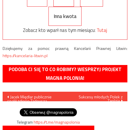
Inna kwota
Zobacz kto wparł nas tym miesiącu:
Tutaj
Dziękujemy za pomoc prawną Kancelarii Prawnej Litwin:
https://kancelaria-litwin.pl
PODOBA CI SIĘ TO CO ROBIMY? WESPRZYJ PROJEKT
MAGNA POLONIA!
Nawigacja
Jacek Międlar publicznie
Sukcesy młodych Polek z
Zaolzia
spalił zdjęcie Tadeusza
wpisu
Mazowieckiego
Telegram
https://t.me/magnapolonia