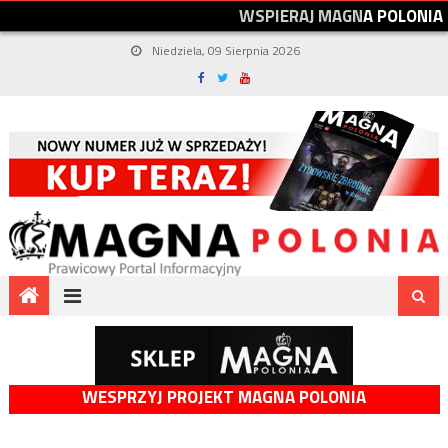
W
S
P
I
E
R
A
J
M
A
G
N
A
P
O
L
O
N
I
A
Niedziela, 09 Sierpnia 2026
WESPRZYJ PROJEKT MAGNA POLONIA