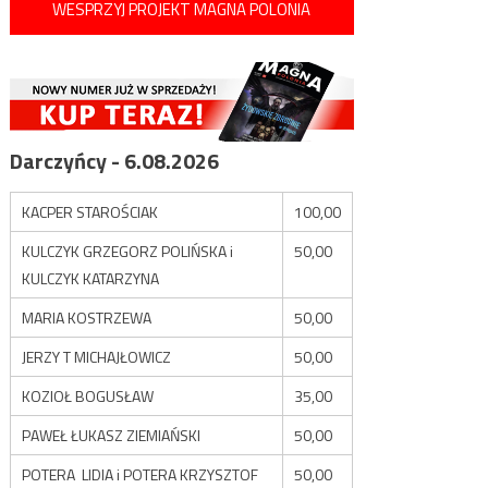
WESPRZYJ PROJEKT MAGNA POLONIA
Darczyńcy - 6.08.2026
KACPER STAROŚCIAK
100,00
KULCZYK GRZEGORZ POLIŃSKA i
50,00
KULCZYK KATARZYNA
MARIA KOSTRZEWA
50,00
JERZY T MICHAJŁOWICZ
50,00
KOZIOŁ BOGUSŁAW
35,00
PAWEŁ ŁUKASZ ZIEMIAŃSKI
50,00
POTERA LIDIA i POTERA KRZYSZTOF
50,00