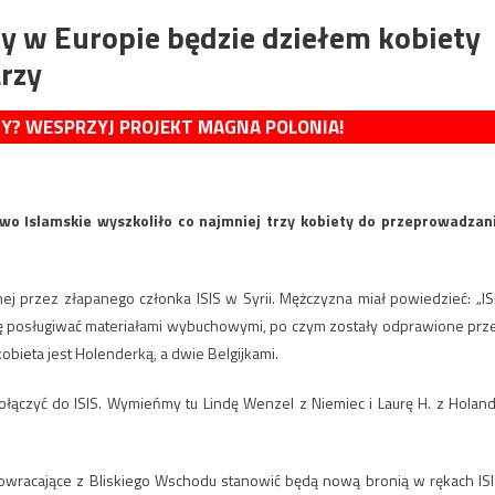
y w Europie będzie dziełem kobiety
arzy
MY? WESPRZYJ PROJEKT MAGNA POLONIA!
two Islamskie wyszkoliło co najmniej trzy kobiety do przeprowadzan
nej przez złapanego członka ISIS w Syrii. Mężczyzna miał powiedzieć: „IS
 się posługiwać materiałami wybuchowymi, po czym zostały odprawione prz
obieta jest Holenderką, a dwie Belgijkami.
łączyć do ISIS. Wymieńmy tu Lindę Wenzel z Niemiec i Laurę H. z Holandi
owracające z Bliskiego Wschodu stanowić będą nową bronią w rękach ISI