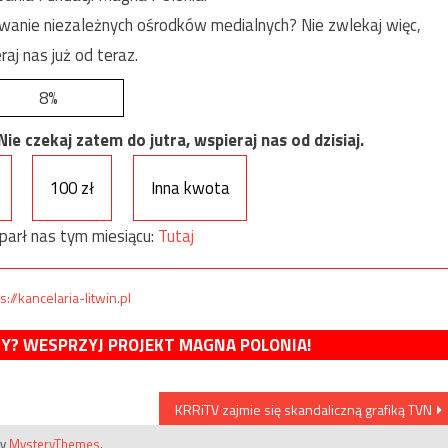
anie niezależnych ośrodków medialnych? Nie zwlekaj więc,
raj nas już od teraz.
8%
e czekaj zatem do jutra, wspieraj nas od dzisiaj.
100 zł
Inna kwota
parł nas tym miesiącu:
Tutaj
s://kancelaria-litwin.pl
MY? WESPRZYJ PROJEKT MAGNA POLONIA!
KRRiTV zajmie się skandaliczną grafiką TVN
by
MysteryThemes
.