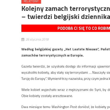
FELIETONY
Kolejny zamach terrorystyczn
– twierdzi belgijski dziennik
PODOBA CI SIĘ TO CO ROBI
26 stycznia 2018
Według belgijskiej gazety „Het Laatste Nieuws”, Pańs
zamachów terrorystycznych w Europie.
Gazeta twierdzi, że uzyskała dostęp do informacji ujawnio
wyszkoliło kobiety, aby stały się terrorystami … Nauczyły
Turcję do Europy”. Wymienił trzy nazwiska, przy czym jedna k
Wiele kobiet wyjechało wraz z mężczyznami do Syrii, by do
Obie kobiety zostały aresztowane.
Dwa miesiące temu Washington Post doniósł, że kobiety p