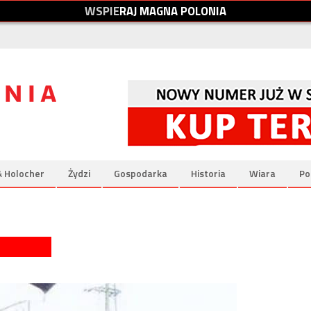
W
S
P
I
E
R
A
J
M
A
G
N
A
P
O
L
O
N
I
A
& Holocher
Żydzi
Gospodarka
Historia
Wiara
Po