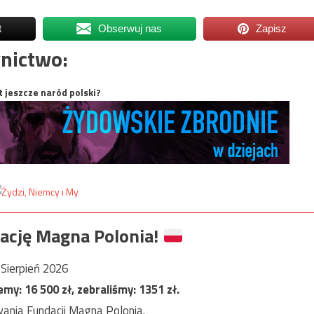
t
Obserwuj nas
Zapisz
nictwo:
t jeszcze naród polski?
ację Magna Polonia!
Sierpień 2026
jemy:
16 500
zł, zebraliśmy:
1351
zł.
ania Fundacji Magna Polonia.