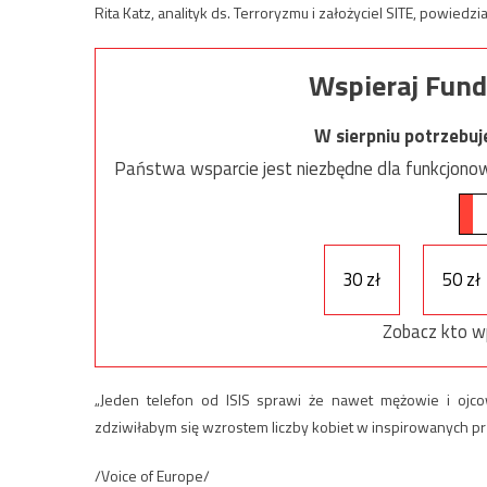
Rita Katz, analityk ds. Terroryzmu i założyciel SITE, powiedzia
Wspieraj Fund
W sierpniu potrzebu
Państwa wsparcie jest niezbędne dla funkcjonow
30 zł
50 zł
Zobacz kto w
„Jeden telefon od ISIS sprawi że nawet mężowie i ojc
zdziwiłabym się wzrostem liczby kobiet w inspirowanych prz
/Voice of Europe/