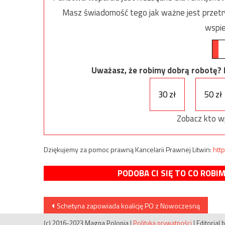
Masz świadomość tego jak ważne jest przetrw
wspie
Uważasz, że robimy dobrą robotę? Ni
30 zł
50 zł
Zobacz kto w
Dziękujemy za pomoc prawną Kancelarii Prawnej Litwin:
http
PODOBA CI SIĘ TO CO ROBI
Nawigacja
Schetyna zapowiada koalicję PO z Nowoczesną
(c) 2016-2023 Magna Polonia
|
Polityka prywatności
|
Editorial 