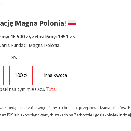
ła:
ację Magna Polonia!
jemy:
16 500
zł, zebraliśmy:
1351
zł.
ania Fundacji Magna Polonia.
8%
100 zł
Inna kwota
parł nas tym miesiącu:
Tutaj
owie będą zmuszać swoje żony i córki do przeprowadzania ataków. N
ez ISIS lub skoordynowanych atakach na Zachodzie i gdziekolwiek indziej.