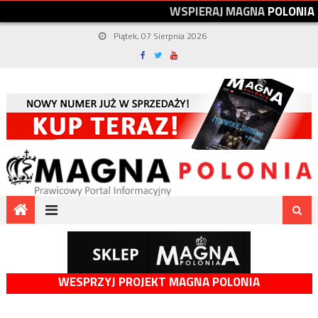
W
S
P
I
E
R
A
J
M
A
G
N
A
P
O
L
O
N
I
A
Piątek, 07 Sierpnia 2026
WESPRZYJ PROJEKT MAGNA POLONIA