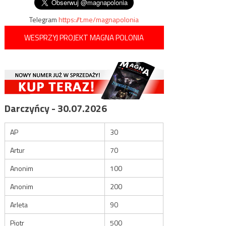
Telegram
https://t.me/magnapolonia
WESPRZYJ PROJEKT MAGNA POLONIA
Darczyńcy - 30.07.2026
AP
30
Artur
70
Anonim
100
Anonim
200
Arleta
90
Piotr
500