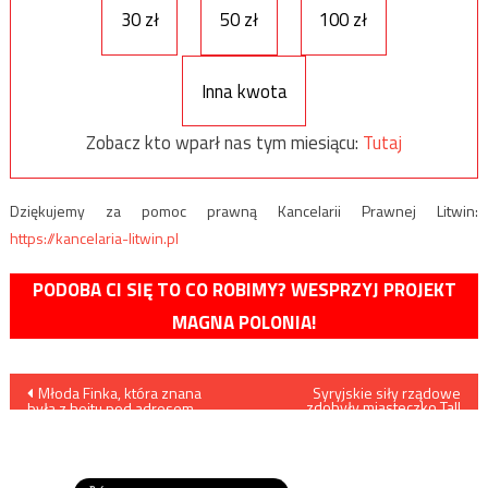
30 zł
50 zł
100 zł
Inna kwota
Zobacz kto wparł nas tym miesiącu:
Tutaj
Dziękujemy za pomoc prawną Kancelarii Prawnej Litwin:
https://kancelaria-litwin.pl
PODOBA CI SIĘ TO CO ROBIMY? WESPRZYJ PROJEKT
MAGNA POLONIA!
Nawigacja
Młoda Finka, która znana
Syryjskie siły rządowe
zdobyły miasteczko Tall
była z hejtu pod adresem
Manis
wpisu
tych, którzy nie byli otwarci na
masową imigrację, została
zamordowana przez
imigranta?