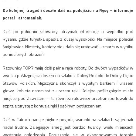
Do kolejnej tragedii doszło dziś na podejściu na Rysy – informuje
portal Tatromaniak.
Dziś po południu ratownicy otrzymali informację o wypadku pod
Rysami, gdzie turystka spadła z dużej wysokości. Na miejsce poleciał
śmigłowiec. Niestety, kobiety nie udało się uratować – zmarła w wyniku
poniesionych obrażeń.
Ratownicy TOPR mają dziś pełne ręce roboty. Do dwóch wypadków w
wyniku poślizgnięcia doszło na szlaku z Doliny Roztoki do Doliny Pięciu
Stawów Polskich. Mężczyzna skończył z wybitym barkiem i urazem
głowy, kobieta natomiast z urazem ręki. Kolejne poślizgnięcie miało
miejsce pod Zawratem – tu również ratownicy przetransportowali do
szpitala turystę z kontuzją ręki i ogólnym potłuczeniem.
Dziś w Tatrach panuje piękne pogoda, warunki na szlakach są jednak
nadal trudne. Zalegający śnieg jest bardzo twardy, wielu miejscach
występują oblodzenia. Poruszanie się w eksponowanym terenie