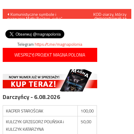
Nawigacja
Komunistyczne symbole i
KOD-ziarzy, którzy
demonstrowali za
nazwanie Matki Boskiej „suką”
przyjmowaniem uchodźców,
wpisu
są zgodne ze standardami
obrzucono jajkami i
facebooka
petardami
Telegram
https://t.me/magnapolonia
WESPRZYJ PROJEKT MAGNA POLONIA
Darczyńcy - 6.08.2026
KACPER STAROŚCIAK
100,00
KULCZYK GRZEGORZ POLIŃSKA i
50,00
KULCZYK KATARZYNA