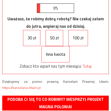
8%
Uważasz, że robimy dobrą robotę? Nie czekaj zatem
do jutra, wspieraj nas od dzisiaj.
30 zł
50 zł
100 zł
Inna kwota
Zobacz kto wparł nas tym miesiącu:
Tutaj
Dziękujemy za pomoc prawną Kancelarii Prawnej Litwin:
https://kancelaria-litwin.pl
PODOBA CI SIĘ TO CO ROBIMY? WESPRZYJ PROJEKT
MAGNA POLONIA!