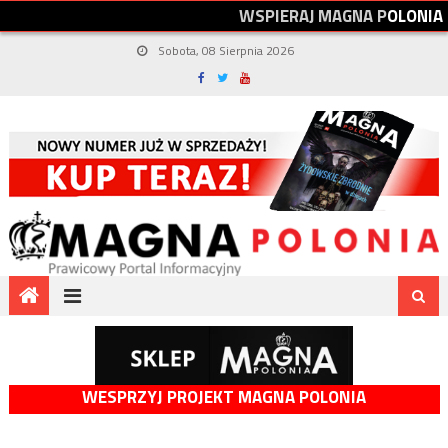
W
S
P
I
E
R
A
J
M
A
G
N
A
P
O
L
O
N
I
A
Sobota, 08 Sierpnia 2026
WESPRZYJ PROJEKT MAGNA POLONIA