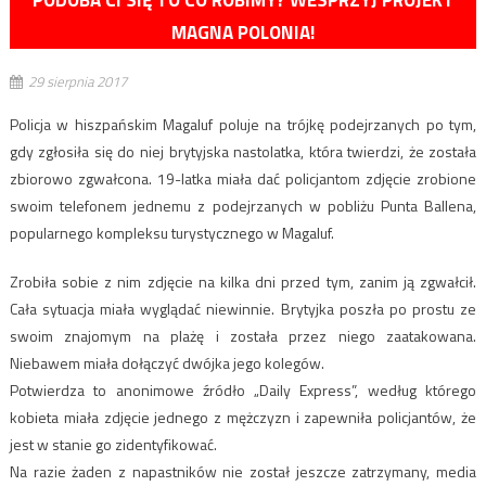
MAGNA POLONIA!
29 sierpnia 2017
Policja w hiszpańskim Magaluf poluje na trójkę podejrzanych po tym,
gdy zgłosiła się do niej brytyjska nastolatka, która twierdzi, że została
zbiorowo zgwałcona. 19-latka miała dać policjantom zdjęcie zrobione
swoim telefonem jednemu z podejrzanych w pobliżu Punta Ballena,
popularnego kompleksu turystycznego w Magaluf.
Zrobiła sobie z nim zdjęcie na kilka dni przed tym, zanim ją zgwałcił.
Cała sytuacja miała wyglądać niewinnie. Brytyjka poszła po prostu ze
swoim znajomym na plażę i została przez niego zaatakowana.
Niebawem miała dołączyć dwójka jego kolegów.
Potwierdza to anonimowe źródło „Daily Express”, według którego
kobieta miała zdjęcie jednego z mężczyzn i zapewniła policjantów, że
jest w stanie go zidentyfikować.
Na razie żaden z napastników nie został jeszcze zatrzymany, media