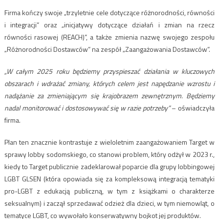
Firma kończy swoje „trzyletnie cele dotyczące różnorodności, równości
i integracji” oraz „inicjatywy dotyczące działań i zmian na rzecz
równości rasowej (REACH)”, a także zmienia nazwę swojego zespołu
„Różnorodności Dostawców” na zespół „Zaangażowania Dostawców”.
„W całym 2025 roku będziemy przyspieszać działania w kluczowych
obszarach i wdrażać zmiany, których celem jest napędzanie wzrostu i
nadążanie za zmieniającym się krajobrazem zewnętrznym. Będziemy
nadal monitorować i dostosowywać się w razie potrzeby”
– oświadczyła
firma.
Plan ten znacznie kontrastuje z wieloletnim zaangażowaniem Target w
sprawy lobby sodomskiego, co stanowi problem, który odżył w 2023 r.,
kiedy to Target publicznie zadeklarował poparcie dla grupy lobbingowej
LGBT GLSEN (która opowiada się za kompleksową integracją tematyki
pro-LGBT z edukacją publiczną, w tym z książkami o charakterze
seksualnym) i zaczął sprzedawać odzież dla dzieci, w tym niemowląt, o
tematyce LGBT, co wywołało konserwatywny bojkot jej produktów.