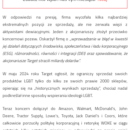
W odpowiedzi na presję, firma wycofała kilka najbardziej
ekstremalnych pozycji ze sprzedaży, ale nie zerwała więzi z
aktywistami dewiacyjnymi. Jeden z akcjonariuszy złożył przeciwko
koncernowi pozew. Oskarżył firmę o
„wprowadzanie w błąd w kwestii
jej działań dotyczących środowiska, społeczeństwa i ładu korporacyjnego
(ESG), różnorodności, równości i integracji (DEI) oraz spowodowanie, że
akcjonariusze Target stracili miliardy dolarów”.
W maju 2024 roku Target ogłosił, że ograniczy sprzedaż swoich
produktów LGBT tylko do kilku ze swoich prawie 2000 sklepów,
opierając się na „historycznych wynikach sprzedaży”, chociaż nadal
podkreślał inne sposoby wspierania ideologii LGBT.
Teraz koncern dołączył do Amazon, Walmart, McDonald’s, John
Deere, Tractor Supply, Lowe’s, Toyota, Jack Daniel’s i Coors, które
całkowicie porzuciły politykę korporacyjną i retorykę WOKE w ciągu