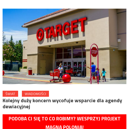
ŚWIAT
WIADOMOŚCI
Kolejny duży koncern wycofuje wsparcie dla agendy
dewiacyjnej
PODOBA CI SIĘ TO CO ROBIMY? WESPRZYJ PROJEKT
MAGNA POLONIA!