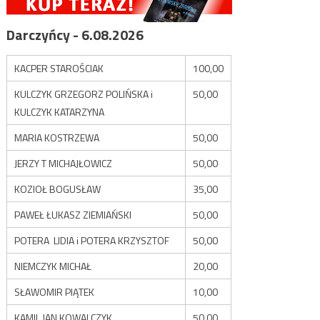
Darczyńcy - 6.08.2026
KACPER STAROŚCIAK
100,00
KULCZYK GRZEGORZ POLIŃSKA i
50,00
KULCZYK KATARZYNA
MARIA KOSTRZEWA
50,00
JERZY T MICHAJŁOWICZ
50,00
KOZIOŁ BOGUSŁAW
35,00
PAWEŁ ŁUKASZ ZIEMIAŃSKI
50,00
POTERA LIDIA i POTERA KRZYSZTOF
50,00
NIEMCZYK MICHAŁ
20,00
SŁAWOMIR PIĄTEK
10,00
KAMIL JAN KOWALCZYK
50,00