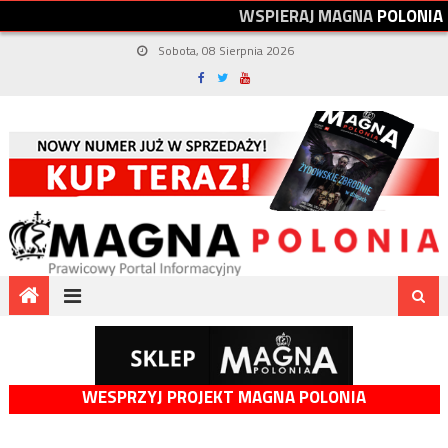
W
S
P
I
E
R
A
J
M
A
G
N
A
P
O
L
O
N
I
A
Sobota, 08 Sierpnia 2026
WESPRZYJ PROJEKT MAGNA POLONIA