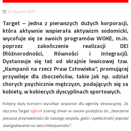
31 stycznia 2025
Target – jedna z pierwszych dużych korporacji,
która aktywnie wspierała aktywizm sodomicki,
wycofuje się ze swoich programów WOKE, m.in.
poprzez zakończenie realizacji DEI
(Różnorodności, Równości i Integracji).
Dystansuje się też od skrajnie lewicowej tzw.
„Kampanii na rzecz Praw Człowieka”, promującej
przywileje dla zboczeńców, takie jak np. udział
chorych psychicznie mężczyzn, podających się za
kobiety, w kobiecych dyscyplinach sportowych.
Kolejny duży koncern wycofuje wsparcie dla agendy dewiacyjnej. 24
stycznia Target
ogłosił
szereg zmian w swoim podejściu do
„tworzenia
poczucia przynależności do naszego zespołu, gości i społeczności poprzez
zaangażowanie na rzecz inkluzywności”.