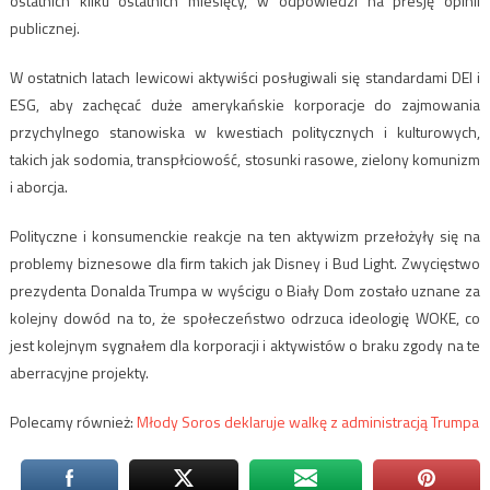
ostatnich kilku ostatnich miesięcy, w odpowiedzi na presję opinii
publicznej.
W ostatnich latach lewicowi aktywiści posługiwali się standardami DEI i
ESG, aby zachęcać duże amerykańskie korporacje do zajmowania
przychylnego stanowiska w kwestiach politycznych i kulturowych,
takich jak sodomia, transpłciowość, stosunki rasowe, zielony komunizm
i aborcja.
Polityczne i konsumenckie reakcje na ten aktywizm przełożyły się na
problemy biznesowe dla firm takich jak Disney i Bud Light. Zwycięstwo
prezydenta Donalda Trumpa w wyścigu o Biały Dom zostało uznane za
kolejny dowód na to, że społeczeństwo odrzuca ideologię WOKE, co
jest kolejnym sygnałem dla korporacji i aktywistów o braku zgody na te
aberracyjne projekty.
Polecamy również:
Młody Soros deklaruje walkę z administracją Trumpa