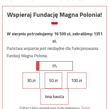
Wspieraj Fundację Magna Polonia!
W sierpniu potrzebujemy:
16 500
zł, zebraliśmy:
1351
zł.
Państwa wsparcie jest niezbędne dla funkcjonowania
Fundacji Magna Polonia.
8%
30 zł
50 zł
100 zł
Inna kwota
Zobacz kto wparł nas tym miesiącu:
Tutaj