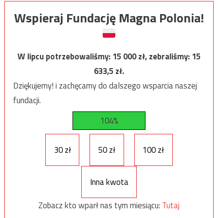
Wspieraj Fundację Magna Polonia!
W lipcu potrzebowaliśmy:
15 000
zł, zebraliśmy:
15
633,5
zł.
Dziękujemy! i zachęcamy do dalszego wsparcia naszej
fundacji.
104%
30 zł
50 zł
100 zł
Inna kwota
Zobacz kto wparł nas tym miesiącu:
Tutaj