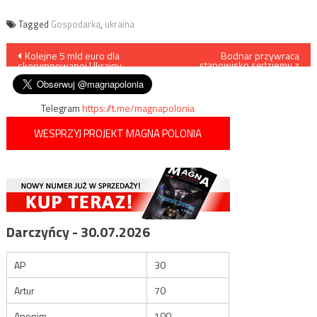
Tagged
Gospodarka
,
ukraina
Nawigacja
Kolejne 5 mld euro dla
Bodnar przywraca
stanowisko sędziemu z
skorumpowanej Ukrainy
czasów PRL
wpisu
Telegram
https://t.me/magnapolonia
WESPRZYJ PROJEKT MAGNA POLONIA
Darczyńcy - 30.07.2026
AP
30
Artur
70
Anonim
100