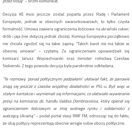
przez Rosję”
– brzmi komunikat.
Decyzja KE musi jeszcze zostać poparta przez Radę i Parlament
Europejski, jednak w obecnych uwarunkowaniach, to tylko czysta
formalność. Umowa zawiera ograniczenia ilościowe na ukraiński cukier,
drób i jaja (nie dotyczą jednak zboża). Komisja Europejska początkowo
nie chciała zgodzić się na takie zapisy. “Takich kwot nie ma także w
obecnej umowie” – czytamy. Za ograniczeniami opowiedzieli się
komisarz Janusz Wojciechowski oraz minister rolnictwa Czesław
Siekierski. Z tego powodu decyzja była parokrotnie odkładana.
“Te rozmowy ‘ponad politycznymi podziałami’ ułatwiał fakt, że panowie
znają się jeszcze z czasów wspólnej działalności w PSL-u. Byli więc w
stałym kontakcie i wymieniali się informacjami, co ułatwiało wywieranie
presji na komisarza ds. handlu Valdisa Dombrovskisa, który opierał się
ograniczeniom ilościowym w imię wolnego rynku i solidarności z
walczącą Ukrainą”
– podał portal stacji RMF FM, odnosząc się do faktu,
że obaj politycy reprezentują obecnie wrogie sobie obozy polityczne.