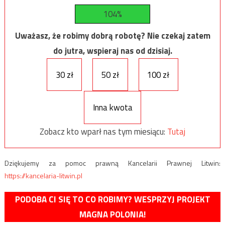
104%
Uważasz, że robimy dobrą robotę? Nie czekaj zatem
do jutra, wspieraj nas od dzisiaj.
30 zł
50 zł
100 zł
Inna kwota
Zobacz kto wparł nas tym miesiącu:
Tutaj
Dziękujemy za pomoc prawną Kancelarii Prawnej Litwin:
https://kancelaria-litwin.pl
PODOBA CI SIĘ TO CO ROBIMY? WESPRZYJ PROJEKT
MAGNA POLONIA!