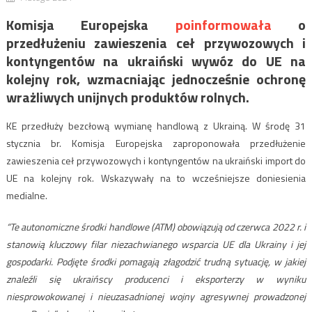
Komisja Europejska
poinformowała
o
przedłużeniu zawieszenia ceł przywozowych i
kontyngentów na ukraiński wywóz do UE na
kolejny rok, wzmacniając jednocześnie ochronę
wrażliwych unijnych produktów rolnych.
KE przedłuży bezcłową wymianę handlową z Ukrainą. W środę 31
stycznia br. Komisja Europejska zaproponowała przedłużenie
zawieszenia ceł przywozowych i kontyngentów na ukraiński import do
UE na kolejny rok. Wskazywały na to wcześniejsze doniesienia
medialne.
“Te autonomiczne środki handlowe (ATM) obowiązują od czerwca 2022 r. i
stanowią kluczowy filar niezachwianego wsparcia UE dla Ukrainy i jej
gospodarki. Podjęte środki pomagają złagodzić trudną sytuację, w jakiej
znaleźli się ukraińscy producenci i eksporterzy w wyniku
niesprowokowanej i nieuzasadnionej wojny agresywnej prowadzonej