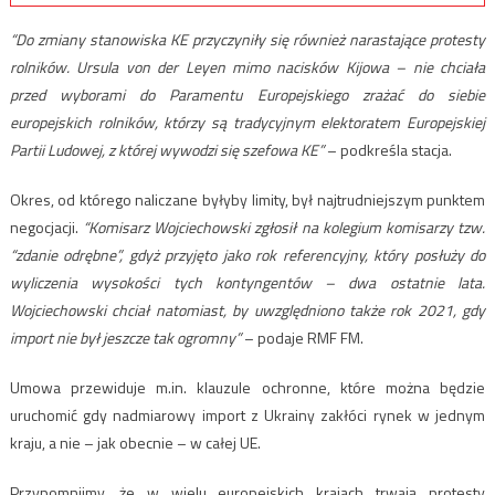
“Do zmiany stanowiska KE przyczyniły się również narastające protesty
rolników. Ursula von der Leyen mimo nacisków Kijowa – nie chciała
przed wyborami do Paramentu Europejskiego zrażać do siebie
europejskich rolników, którzy są tradycyjnym elektoratem Europejskiej
Partii Ludowej, z której wywodzi się szefowa KE”
– podkreśla stacja.
Okres, od którego naliczane byłyby limity, był najtrudniejszym punktem
negocjacji.
“Komisarz Wojciechowski zgłosił na kolegium komisarzy tzw.
“zdanie odrębne”, gdyż przyjęto jako rok referencyjny, który posłuży do
wyliczenia wysokości tych kontyngentów – dwa ostatnie lata.
Wojciechowski chciał natomiast, by uwzględniono także rok 2021, gdy
import nie był jeszcze tak ogromny”
– podaje RMF FM.
Umowa przewiduje m.in. klauzule ochronne, które można będzie
uruchomić gdy nadmiarowy import z Ukrainy zakłóci rynek w jednym
kraju, a nie – jak obecnie – w całej UE.
Przypomnijmy, że w wielu europejskich krajach trwają protesty