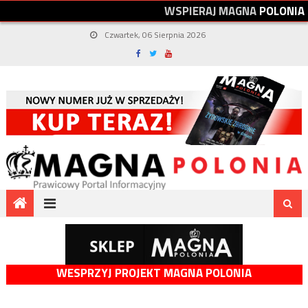
W
S
P
I
E
R
A
J
M
A
G
N
A
P
O
L
O
N
I
A
Czwartek, 06 Sierpnia 2026
WESPRZYJ PROJEKT MAGNA POLONIA