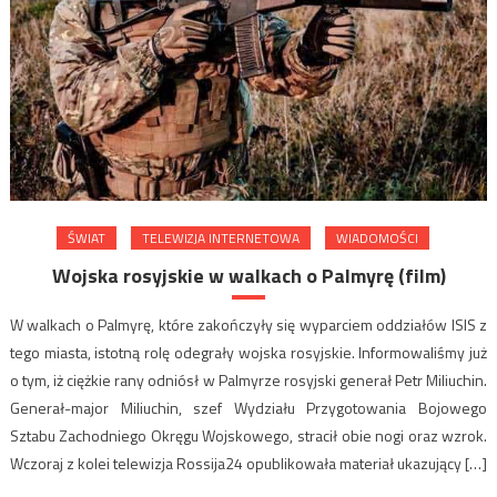
ŚWIAT
TELEWIZJA INTERNETOWA
WIADOMOŚCI
Wojska rosyjskie w walkach o Palmyrę (film)
W walkach o Palmyrę, które zakończyły się wyparciem oddziałów ISIS z
tego miasta, istotną rolę odegrały wojska rosyjskie. Informowaliśmy już
o tym, iż ciężkie rany odniósł w Palmyrze rosyjski generał Petr Miliuchin.
Generał-major Miliuchin, szef Wydziału Przygotowania Bojowego
Sztabu Zachodniego Okręgu Wojskowego, stracił obie nogi oraz wzrok.
Wczoraj z kolei telewizja Rossija24 opublikowała materiał ukazujący […]