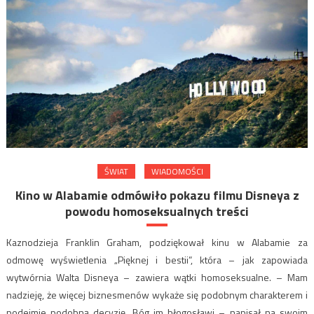
ŚWIAT
WIADOMOŚCI
Kino w Alabamie odmówiło pokazu filmu Disneya z
powodu homoseksualnych treści
Kaznodzieja Franklin Graham, podziękował kinu w Alabamie za
odmowę wyświetlenia „Pięknej i bestii”, która – jak zapowiada
wytwórnia Walta Disneya – zawiera wątki homoseksualne. – Mam
nadzieję, że więcej biznesmenów wykaże się podobnym charakterem i
podejmie podobną decyzję. Bóg im błogosławi – napisał na swoim