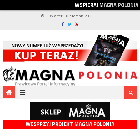
W
S
P
I
E
R
A
J
M
A
G
N
A
P
O
L
O
N
I
A
Czwartek, 06 Sierpnia 2026
WESPRZYJ PROJEKT MAGNA POLONIA