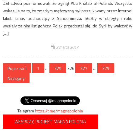
Dżihadyści poinformowali, że zginął Abu Khatab al-Polandi. Wszystko
wskazuje na to, że zmarłym mężczyzną był poszukiwany przez Interpol
Jakub Janus pochodzący z Sandomierza. Służby w ubiegłym roku
wysłały za nim list gończy. Polak przedostał się do Syrii by walczyć w
[…]
2 marca 2017
Stronicowanie
Poprzedni
1
…
325
326
327
…
329
wpisów
Następny
Telegram
https://t.me/magnapolonia
WESPRZYJ PROJEKT MAGNA POLONIA