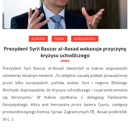
EUROPA
ŚWIAT
WIADOMOŚCI
Prezydent Syrii Baszar al-Assad wskazuje przyczyny
kryzysu uchodźczego
Prezydent Syrii Baszar al-Assad stwierdził w trakcie wypowiedzi
udzielonej lokalnym mediom: „To obłędne zasady polityki prowadzonej
przez kilka europejskich państw wobec Syrii i regionu Bliskiego
Wschodu doprowadziły do ​​kryzysu uchodźczego i rozprzestrzeniania
się terroryzmu.” W trakcie spotkania z delegacją Parlamentu
Europejskiego, która jest kierowana przez Javiera Couso, zastępcę
przewodniczącego Komisji Spraw Zagranicznych PE, Assad podkreślił,
że […]