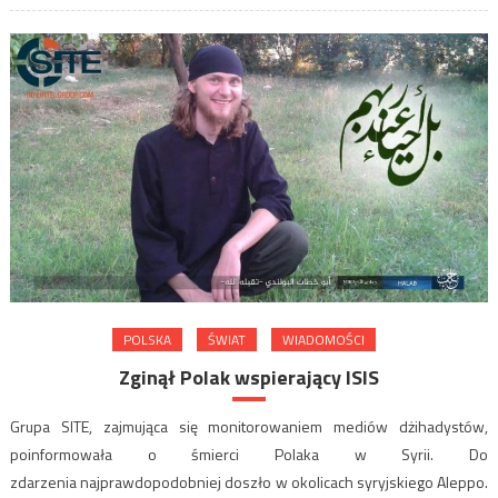
POLSKA
ŚWIAT
WIADOMOŚCI
Zginął Polak wspierający ISIS
Grupa SITE, zajmująca się monitorowaniem mediów dżihadystów,
poinformowała o śmierci Polaka w Syrii. Do
zdarzenia najprawdopodobniej doszło w okolicach syryjskiego Aleppo.