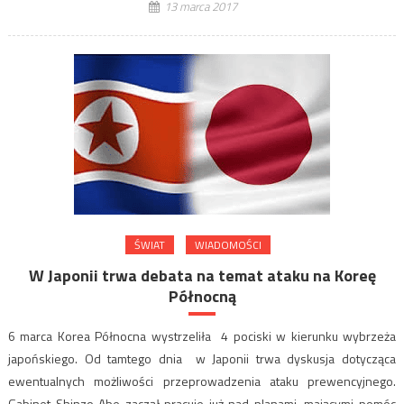
13 marca 2017
ŚWIAT
WIADOMOŚCI
W Japonii trwa debata na temat ataku na Koreę
Północną
6 marca Korea Północna wystrzeliła 4 pociski w kierunku wybrzeża
japońskiego. Od tamtego dnia w Japonii trwa dyskusja dotycząca
ewentualnych możliwości przeprowadzenia ataku prewencyjnego.
Gabinet Shinzo Abe zaczął pracuje już nad planami, mającymi pomóc