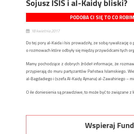
Sojusz ISIS i al-Kaidy bliski?
PODOBA CI SIĘ TO CO ROBI
18 kwietnia 2017
Do tej pory al-Kaida i Isis prowadziły, ze sobą rywalizację
o rozmowach które odbyły się między przywódcami tych orga
Mamy pochodzące z dobrych źródeł informacje, że rozmawi
przypierają do muru partyzantów Państwa Islamskiego. Wi
al-Bagdadiego i (szefa Al-Kaidy Ajmana) al-Zawahiriego – mó
O ile doniesienia są prawdziwe, to może być to związane z lic
Wspieraj Fund