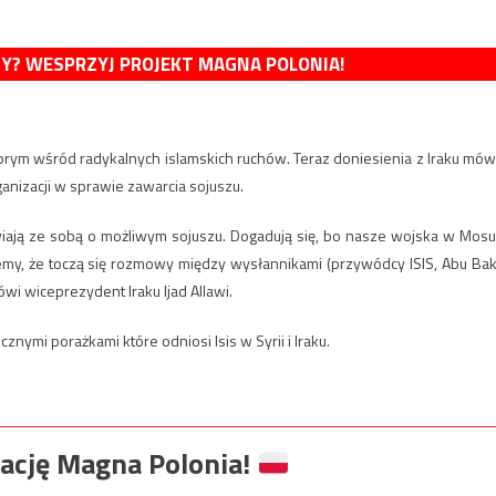
MY? WESPRZYJ PROJEKT MAGNA POLONIA!
 o prym wśród radykalnych islamskich ruchów. Teraz doniesienia z Iraku mów
nizacji w sprawie zawarcia sojuszu.
ają ze sobą o możliwym sojuszu. Dogadują się, bo nasze wojska w Mosu
emy, że toczą się rozmowy między wysłannikami (przywódcy ISIS, Abu Bak
wi wiceprezydent Iraku Ijad Allawi.
znymi porażkami które odniosi Isis w Syrii i Iraku.
ację Magna Polonia!