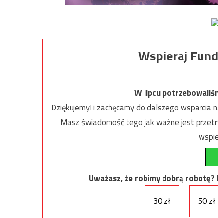
Wspieraj Fund
W lipcu potrzebowaliś
Dziękujemy! i zachęcamy do dalszego wsparcia na
Masz świadomość tego jak ważne jest przetrw
wspie
Uważasz, że robimy dobrą robotę? Ni
30 zł
50 zł