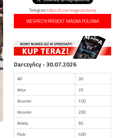
Telegram
https://t.me/magnapolonia
WESPRZYJ PROJEKT MAGNA POLONIA
Darczyńcy - 30.07.2026
AP
30
Artur
70
Anonim
100
Anonim
200
Arleta
90
Piotr
500