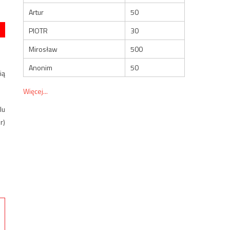
Artur
50
PIOTR
30
Mirosław
500
Anonim
50
ią
Więcej...
lu
r)