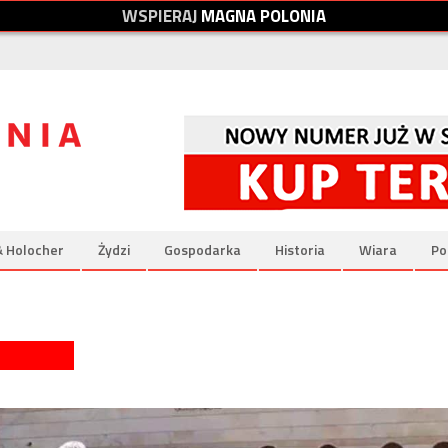
W
S
P
I
E
R
A
J
M
A
G
N
A
P
O
L
O
N
I
A
& Holocher
Żydzi
Gospodarka
Historia
Wiara
Po