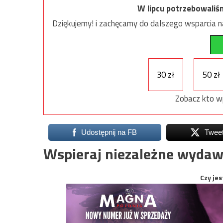
W lipcu potrzebowaliś
Dziękujemy! i zachęcamy do dalszego wsparcia na
30 zł
50 zł
Zobacz kto w
Udostępnij na FB
Twee
Wspieraj niezależne wydaw
Czy jes