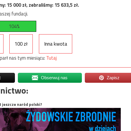
my:
15 000
zł, zebraliśmy:
15 633,5
zł.
szej fundacji.
104%
100 zł
Inna kwota
parł nas tym miesiącu:
Tutaj
t
Obserwuj nas
Zapisz
nictwo:
t jeszcze naród polski?