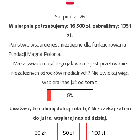
Sierpień 2026
W sierpniu potrzebujemy:
16 500
zł, zebraliśmy:
1351
zł.
Państwa wsparcie jest niezbędne dla funkcjonowania
Fundacji Magna Polonia.
Masz świadomość tego jak ważne jest przetrwanie
niezależnych ośrodków medialnych? Nie zwlekaj więc,
wspieraj nas już od teraz.
8%
Uważasz, że robimy dobrą robotę? Nie czekaj zatem
do jutra, wspieraj nas od dzisiaj.
30 zł
50 zł
100 zł