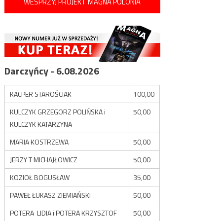
WESPRZYJ PROJEKT MAGNA POLONIA
Darczyńcy - 6.08.2026
KACPER STAROŚCIAK
100,00
KULCZYK GRZEGORZ POLIŃSKA i
50,00
KULCZYK KATARZYNA
MARIA KOSTRZEWA
50,00
JERZY T MICHAJŁOWICZ
50,00
KOZIOŁ BOGUSŁAW
35,00
PAWEŁ ŁUKASZ ZIEMIAŃSKI
50,00
POTERA LIDIA i POTERA KRZYSZTOF
50,00