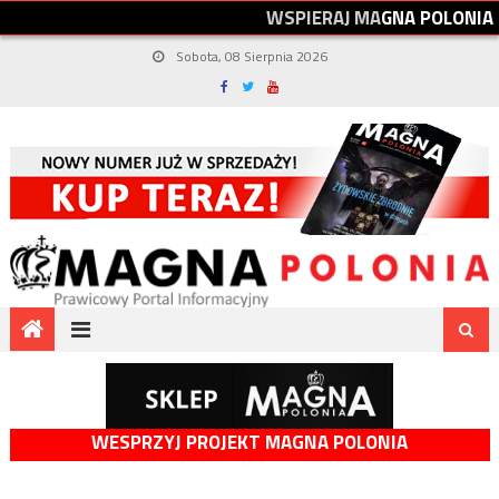
W
S
P
I
E
R
A
J
M
A
G
N
A
P
O
L
O
N
I
A
Sobota, 08 Sierpnia 2026
WESPRZYJ PROJEKT MAGNA POLONIA