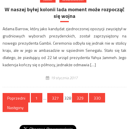
W naszej byłej kolonii lada moment może rozpocząć
się wojna
Adama Barrow, który jako kandydat zjednoczonej opozycji zwyciężył w
grudniowych wyborach prezydenckich, został zaprzysiężony na
nowego prezydenta Gambii. Ceremonia odbyła się jednak nie w stolicy
kraju, ale w jego w ambasadzie w sąsiednim Senegalu. Stało się tak
dlatego, że piastujący od 22 lat urząd prezydenta Yahya Jammeh. Jego
kadencja kończy się o północy, jednakże odmawia […]
19 stycznia 2017
Stronicowanie
Poprzedni
1
…
327
328
329
330
wpisów
Następny