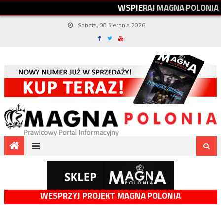
W
S
P
I
E
R
A
J
M
A
G
N
A
P
O
L
O
N
I
A
Sobota, 08 Sierpnia 2026
WESPRZYJ PROJEKT MAGNA POLONIA