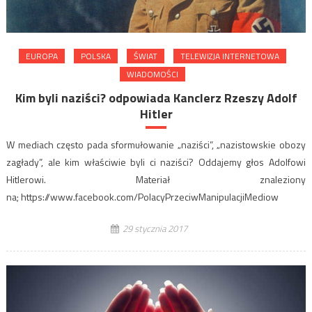
EUROPA
POLSKA
ŚWIAT
TELEWIZJA INTERNETOWA
WIADOMOŚCI
Kim byli naziści? odpowiada Kanclerz Rzeszy Adolf
Hitler
W mediach często pada sformułowanie „naziści”, „nazistowskie obozy
zagłady”, ale kim właściwie byli ci naziści? Oddajemy głos Adolfowi
Hitlerowi. Materiał znaleziony
na; https://www.facebook.com/PolacyPrzeciwManipulacjiMediow
29 stycznia 2017