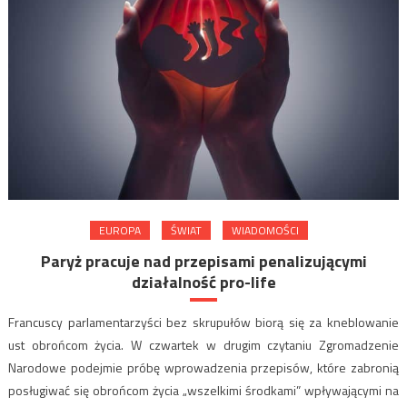
EUROPA
ŚWIAT
WIADOMOŚCI
Paryż pracuje nad przepisami penalizującymi
działalność pro-life
Francuscy parlamentarzyści bez skrupułów biorą się za kneblowanie
ust obrońcom życia. W czwartek w drugim czytaniu Zgromadzenie
Narodowe podejmie próbę wprowadzenia przepisów, które zabronią
posługiwać się obrońcom życia „wszelkimi środkami” wpływającymi na