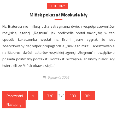
FELIETONY
Mińsk pokazał Moskwie kły
Na Białorusi nie milkną echa zatrzymania dwóch współpracowników
rosyjskiej agencji „Regnum”, Jak podkreśla portal naviny.by, w ten
sposób Łukaszenka wysłał na Kreml jasny sygnał, że jest
zdecydowany dać odpór propagandzie „ruskiego mira”. Aresztowanie
na Białorusi dwóch autorów rosyjskiej agencji „Regnum” niewątpliwie
posiada polityczny podtekst i kontekst. Wcześniej analitycy białoruscy
twierdzili, że Mińsk obawia się […]
9 grudnia 2016
Stronicowanie
Poprzedni
1
…
378
379
380
381
wpisów
Następny