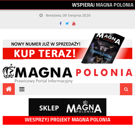
W
S
P
I
E
R
A
J
M
A
G
N
A
P
O
L
O
N
I
A
Niedziela, 09 Sierpnia 2026
WESPRZYJ PROJEKT MAGNA POLONIA