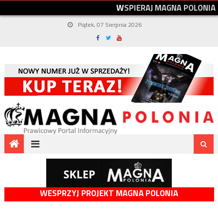
W
S
P
I
E
R
A
J
M
A
G
N
A
P
O
L
O
N
I
A
Piątek, 07 Sierpnia 2026
WESPRZYJ PROJEKT MAGNA POLONIA