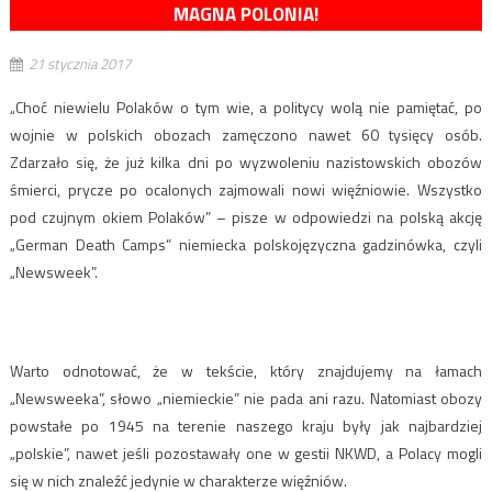
MAGNA POLONIA!
21 stycznia 2017
„Choć niewielu Polaków o tym wie, a politycy wolą nie pamiętać, po
wojnie w polskich obozach zamęczono nawet 60 tysięcy osób.
Zdarzało się, że już kilka dni po wyzwoleniu nazistowskich obozów
śmierci, prycze po ocalonych zajmowali nowi więźniowie. Wszystko
pod czujnym okiem Polaków” – pisze w odpowiedzi na polską akcję
„German Death Camps” niemiecka polskojęzyczna gadzinówka, czyli
„Newsweek”.
Warto odnotować, że w tekście, który znajdujemy na łamach
„Newsweeka”, słowo „niemieckie” nie pada ani razu. Natomiast obozy
powstałe po 1945 na terenie naszego kraju były jak najbardziej
„polskie”, nawet jeśli pozostawały one w gestii NKWD, a Polacy mogli
się w nich znaleźć jedynie w charakterze więźniów.