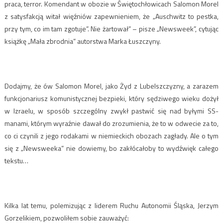
praca, terror. Komendant w obozie w Świętochłowicach Salomon Morel
z satysfakcją witał więźniów zapewnieniem, że „Auschwitz to pestka,
przy tym, co im tam zgotuje”. Nie żartował” – pisze „Newsweek”, cytując
książkę „Mała zbrodnia” autorstwa Marka Łuszczyny.
Dodajmy, że ów Salomon Morel, jako Żyd z Lubelszczyzny, a zarazem
funkcjonariusz komunistycznej bezpieki, który sędziwego wieku dożył
w Izraelu, w sposób szczególny zwykł pastwić się nad byłymi SS-
manami, którym wyraźnie dawał do zrozumienia, że to w odwecie za to,
co ci czynili z jego rodakami w niemieckich obozach zagłady. Ale o tym
się z „Newsweeka” nie dowiemy, bo zakłócałoby to wydźwięk całego
tekstu…
Kilka lat temu, polemizując z liderem Ruchu Autonomii Śląska, Jerzym
Gorzelikiem, pozwoliłem sobie zauważyć: