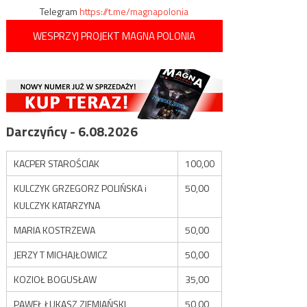
Telegram
https://t.me/magnapolonia
WESPRZYJ PROJEKT MAGNA POLONIA
Darczyńcy - 6.08.2026
KACPER STAROŚCIAK
100,00
KULCZYK GRZEGORZ POLIŃSKA i
50,00
KULCZYK KATARZYNA
MARIA KOSTRZEWA
50,00
JERZY T MICHAJŁOWICZ
50,00
KOZIOŁ BOGUSŁAW
35,00
PAWEŁ ŁUKASZ ZIEMIAŃSKI
50,00