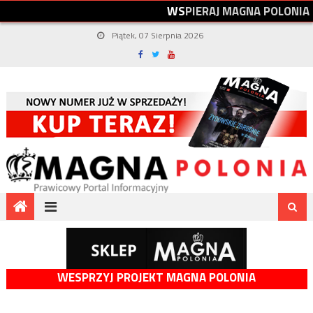
W
S
P
I
E
R
A
J
M
A
G
N
A
P
O
L
O
N
I
A
Piątek, 07 Sierpnia 2026
WESPRZYJ PROJEKT MAGNA POLONIA