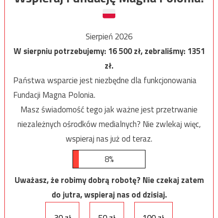
Sierpień 2026
W sierpniu potrzebujemy:
16 500
zł, zebraliśmy:
1351
zł.
Państwa wsparcie jest niezbędne dla funkcjonowania
Fundacji Magna Polonia.
Masz świadomość tego jak ważne jest przetrwanie
niezależnych ośrodków medialnych? Nie zwlekaj więc,
wspieraj nas już od teraz.
8%
Uważasz, że robimy dobrą robotę? Nie czekaj zatem
do jutra, wspieraj nas od dzisiaj.
30 zł
50 zł
100 zł