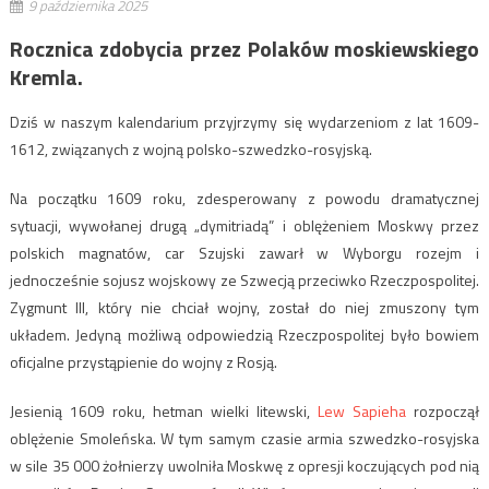
9 października 2025
Rocznica zdobycia przez Polaków moskiewskiego
Kremla.
Dziś w naszym kalendarium przyjrzymy się wydarzeniom z lat 1609-
1612, związanych z wojną polsko-szwedzko-rosyjską.
Na początku 1609 roku, zdesperowany z powodu dramatycznej
sytuacji, wywołanej drugą „dymitriadą” i oblężeniem Moskwy przez
polskich magnatów, car Szujski zawarł w Wyborgu rozejm i
jednocześnie sojusz wojskowy ze Szwecją przeciwko Rzeczpospolitej.
Zygmunt III, który nie chciał wojny, został do niej zmuszony tym
układem. Jedyną możliwą odpowiedzią Rzeczpospolitej było bowiem
oficjalne przystąpienie do wojny z Rosją.
Jesienią 1609 roku, hetman wielki litewski,
Lew Sapieha
rozpoczął
oblężenie Smoleńska. W tym samym czasie armia szwedzko-rosyjska
w sile 35 000 żołnierzy uwolniła Moskwę z opresji koczujących pod nią