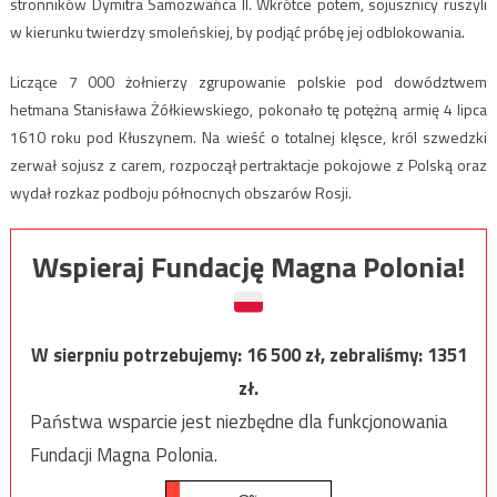
stronników Dymitra Samozwańca II. Wkrótce potem, sojusznicy ruszyli
w kierunku twierdzy smoleńskiej, by podjąć próbę jej odblokowania.
Liczące 7 000 żołnierzy zgrupowanie polskie pod dowództwem
hetmana Stanisława Żółkiewskiego, pokonało tę potężną armię 4 lipca
1610 roku pod Kłuszynem. Na wieść o totalnej klęsce, król szwedzki
zerwał sojusz z carem, rozpoczął pertraktacje pokojowe z Polską oraz
wydał rozkaz podboju północnych obszarów Rosji.
Wspieraj Fundację Magna Polonia!
W sierpniu potrzebujemy:
16 500
zł, zebraliśmy:
1351
zł.
Państwa wsparcie jest niezbędne dla funkcjonowania
Fundacji Magna Polonia.