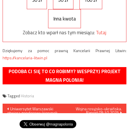
Inna kwota
Zobacz kto wparł nas tym miesiącu:
Tutaj
Dziękujemy za pomoc prawną Kancelarii Prawnej Litwin:
https://kancelaria-litwin.pl
PODOBA CI SIĘ TO CO ROBIMY? WESPRZYJ PROJEKT
MAGNA POLONIA!
Tagged
Historia
Nawigacja
Uniwersytet Warszawski
Wojna rosyjsko-ukraińska.
Raport 09.10.2025
otwiera genderowy kierunek
wpisu
studiów