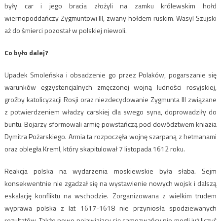
były car i jego bracia złożyli na zamku królewskim hołd
wiernopoddańczy Zygmuntowi III, zwany hołdem ruskim. Wasyl Szujski
aż do śmierci pozostał w polskiej niewoli.
Co było dalej?
Upadek Smoleńska i obsadzenie go przez Polaków, pogarszanie się
warunków egzystencjalnych zmęczonej wojną ludności rosyjskiej,
groźby katolicyzacji Rosji oraz niezdecydowanie Zygmunta III związane
z potwierdzeniem władzy carskiej dla swego syna, doprowadziły do
buntu. Bojarzy sformowali armię powstańczą pod dowództwem kniazia
Dymitra Pożarskiego. Armia ta rozpoczęła wojnę szarpaną z hetmanami
oraz obległa Kreml, który skapitulował 7 listopada 1612 roku.
Reakcja polska na wydarzenia moskiewskie była słaba. Sejm
konsekwentnie nie zgadzał się na wystawienie nowych wojsk i dalszą
eskalację konfliktu na wschodzie. Zorganizowana z wielkim trudem
wyprawa polska z lat 1617-1618 nie przyniosła spodziewanych
rezultatów. Także nowo pojawiający się samozwańcy nie mogli już liczyć