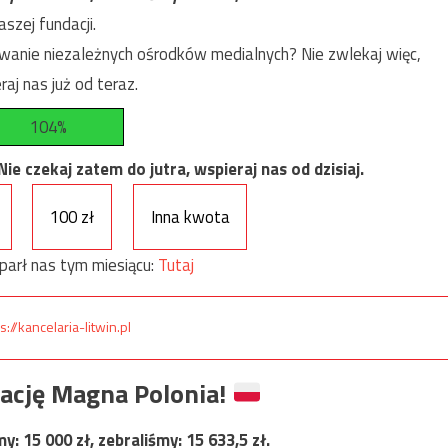
szej fundacji.
anie niezależnych ośrodków medialnych? Nie zwlekaj więc,
raj nas już od teraz.
104%
e czekaj zatem do jutra, wspieraj nas od dzisiaj.
100 zł
Inna kwota
parł nas tym miesiącu:
Tutaj
s://kancelaria-litwin.pl
ację Magna Polonia!
my:
15 000
zł, zebraliśmy:
15 633,5
zł.