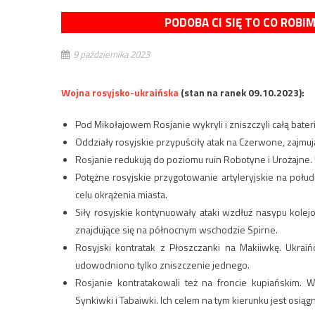
PODOBA CI SIĘ TO CO ROBI
9 października 2023
Wojna rosyjsko-ukraińska
(stan na ranek 09.10.2023):
Pod Mikołajowem Rosjanie wykryli i zniszczyli całą bater
Oddziały rosyjskie przypuściły atak na Czerwone, zajmuj
Rosjanie redukują do poziomu ruin Robotyne i Urożajne. 
Potężne rosyjskie przygotowanie artyleryjskie na poł
celu okrążenia miasta.
Siły rosyjskie kontynuowały ataki wzdłuż nasypu kole
znajdujące się na północnym wschodzie Spirne.
Rosyjski kontratak z Płoszczanki na Makiiwkę. Ukra
udowodniono tylko zniszczenie jednego.
Rosjanie kontratakowali też na froncie kupiańskim. 
Synkiwki i Tabaiwki. Ich celem na tym kierunku jest osiągni