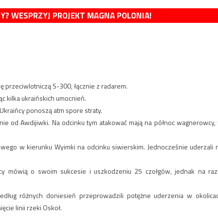
MY? WESPRZYJ PROJEKT MAGNA POLONIA!
ię przeciwlotniczą S-300, łącznie z radarem.
ąc kilka ukraińskich umocnień.
Ukraińcy ponoszą atm spore straty.
udnie od Awdijiwki. Na odcinku tym atakować mają na północ wagnerowcy,
jowego w kierunku Wyimki na odcinku siwierskim. Jednocześnie uderzali 
ińcy mówią o swoim sukcesie i uszkodzeniu 25 czołgów, jednak na raz
Według różnych doniesień przeprowadzili potężne uderzenia w okolica
ęcie linii rzeki Oskoł.