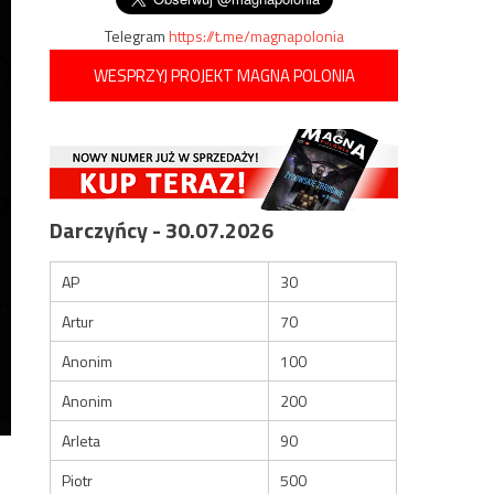
Telegram
https://t.me/magnapolonia
WESPRZYJ PROJEKT MAGNA POLONIA
Darczyńcy - 30.07.2026
AP
30
Artur
70
Anonim
100
Anonim
200
Arleta
90
Piotr
500