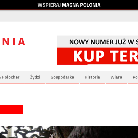
W
S
P
I
E
R
A
J
M
A
G
N
A
P
O
L
O
N
I
A
& Holocher
Żydzi
Gospodarka
Historia
Wiara
Po