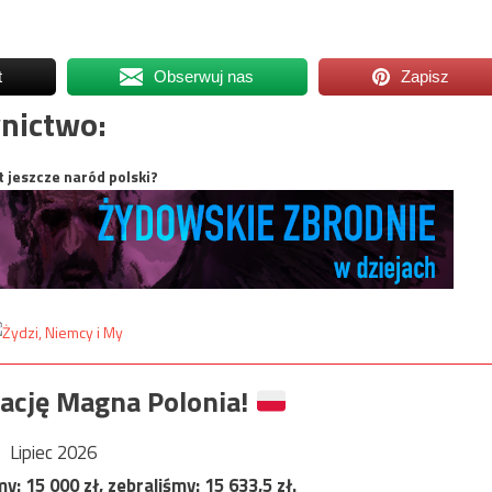
t
Obserwuj nas
Zapisz
nictwo:
t jeszcze naród polski?
ację Magna Polonia!
Lipiec 2026
my:
15 000
zł, zebraliśmy:
15 633,5
zł.