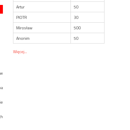
Artur
50
PIOTR
30
Mirosław
500
Anonim
50
Więcej...
 w
na
ie
ch