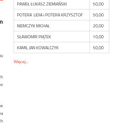
PAWEŁ ŁUKASZ ZIEMIAŃSKI
50,00
POTERA LIDIA i POTERA KRZYSZTOF
50,00
on
NIEMCZYK MICHAŁ
20,00
SŁAWOMIR PIĄTEK
10,00
KAMIL JAN KOWALCZYK
50,00
iu
Więcej...
ch
no
ie
na
ch