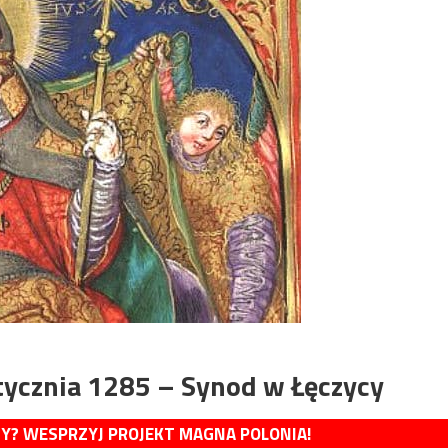
tycznia 1285 – Synod w Łęczycy
MY? WESPRZYJ PROJEKT MAGNA POLONIA!