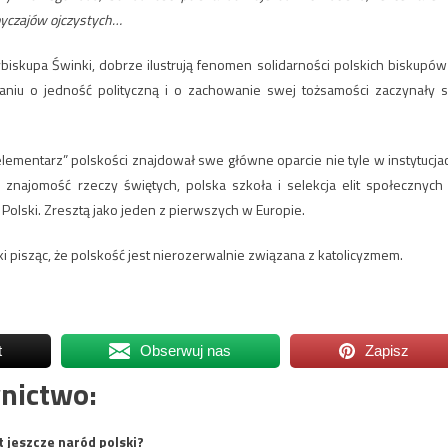
byczajów ojczystych…
ybiskupa Świnki, dobrze ilustrują fenomen solidarności polskich biskupów
niu o jedność polityczną i o zachowanie swej tożsamości zaczynały s
lementarz” polskości znajdował swe główne oparcie nie tyle w instytucja
znajomość rzeczy świętych, polska szkoła i selekcja elit społecznych
Polski. Zresztą jako jeden z pierwszych w Europie.
isząc, że polskość jest nierozerwalnie związana z katolicyzmem.
t
Obserwuj nas
Zapisz
nictwo:
t jeszcze naród polski?