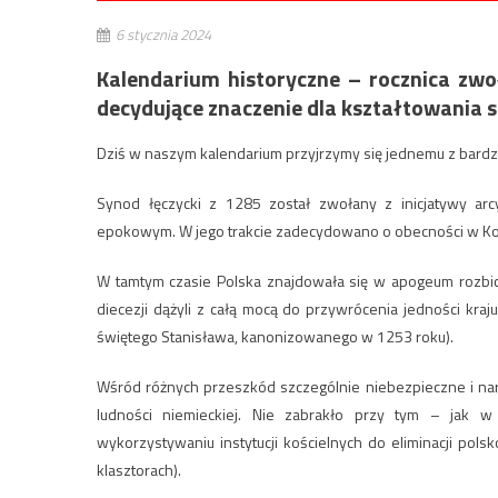
6 stycznia 2024
Kalendarium historyczne – rocznica zwo
decydujące znaczenie dla kształtowania 
Dziś w naszym kalendarium przyjrzymy się jednemu z bardzi
Synod łęczycki z 1285 został zwołany z inicjatywy ar
epokowym. W jego trakcie zadecydowano o obecności w Kości
W tamtym czasie Polska znajdowała się w apogeum rozbicia 
diecezji dążyli z całą mocą do przywrócenia jedności kraj
świętego Stanisława, kanonizowanego w 1253 roku).
Wśród różnych przeszkód szczególnie niebezpieczne i nar
ludności niemieckiej. Nie zabrakło przy tym – jak w 
wykorzystywaniu instytucji kościelnych do eliminacji po
klasztorach).