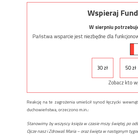
Wspieraj Fund
W sierpniu potrzebu
Państwa wsparcie jest niezbędne dla funkcjonow
30 zł
50 zł
Zobacz kto w
Reakcję na te zagrożenia umieścił synod łęczycki wewn
duchowieństwa, orzeczono m.in.:
Stanowimy by wszyscy księża w czasie mszy świętej, po od
Ojcze nasz i Zdrowaś Maria – oraz święta w następnym tygod