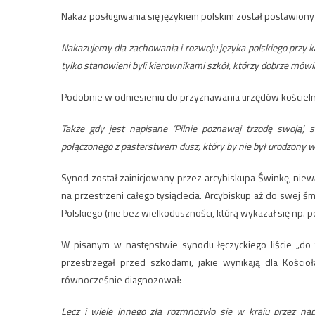
Nakaz posługiwania się językiem polskim został postawiony
Nakazujemy dla zachowania i rozwoju języka polskiego przy k
tylko stanowieni byli kierownikami szkół, którzy dobrze mówi
Podobnie w odniesieniu do przyznawania urzędów kościeln
Także gdy jest napisane ‘Pilnie poznawaj trzodę swoją’,
połączonego z pasterstwem dusz, który by nie był urodzony w 
Synod został zainicjowany przez arcybiskupa Świnkę, niewą
na przestrzeni całego tysiąclecia. Arcybiskup aż do swej 
Polskiego (nie bez wielkoduszności, którą wykazał się np. po
W pisanym w następstwie synodu łęczyckiego liście „do
przestrzegał przed szkodami, jakie wynikają dla Kościoł
równocześnie diagnozował:
Lecz i wiele innego zła rozmnożyło się w kraju przez na