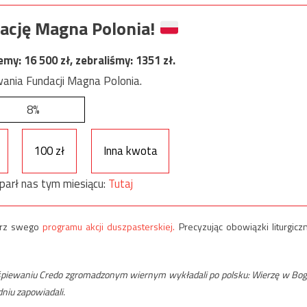
ację Magna Polonia!
jemy:
16 500
zł, zebraliśmy:
1351
zł.
ania Fundacji Magna Polonia.
8%
100 zł
Inna kwota
parł nas tym miesiącu:
Tutaj
ątrz swego
programu akcji duszpasterskiej.
Precyzując obowiązki liturgicz
śpiewaniu Credo zgromadzonym wiernym wykładali po polsku: Wierzę w Bog
niu zapowiadali.