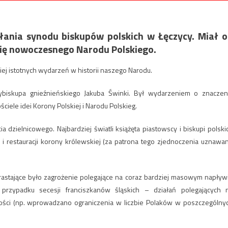
łania synodu biskupów polskich w Łęczycy. Miał 
się nowoczesnego Narodu Polskiego.
ej istotnych wydarzeń w historii naszego Narodu.
cybiskupa gnieźnieńskiego Jakuba Świnki. Był wydarzeniem o znaczen
ele idei Korony Polskiej i Narodu Polskieg.
dzielnicowego. Najbardziej światli książęta piastowscy i biskupi polski
u i restauracji korony królewskiej (za patrona tego zjednoczenia uznawa
astające było zagrożenie polegające na coraz bardziej masowym napływ
przypadku secesji franciszkanów śląskich – działań polegających 
lskości (np. wprowadzano ograniczenia w liczbie Polaków w poszczególny