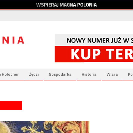
W
S
P
I
E
R
A
J
M
A
G
N
A
P
O
L
O
N
I
A
& Holocher
Żydzi
Gospodarka
Historia
Wiara
Po