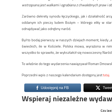
wstrząsana jest walkami i ograbiana z chwalebnych praw i o
Zarówno dekrety synodu łęczyckiego, jak i działalność arc
oddanym ich pieczy ludem Bożym – którego elity w stara
odnajdywać jako odrębny naród.
Był to bodaj pierwszy w naszych dziejach moment, kiedy „e
świeckich, ile w Kościele. Polska mowa, wyrażona w nim 
wszystko to sprawiło, że wykształcił się nowoczesny Naród 
To właśnie do tego wydarzenia nawiązywał Roman Dmowski p
Poprzedni wpis z naszego kalendarium dostępny jest
tutaj.
Udostępnij na FB
Twee
Wspieraj niezależne wydaw
Czy jes