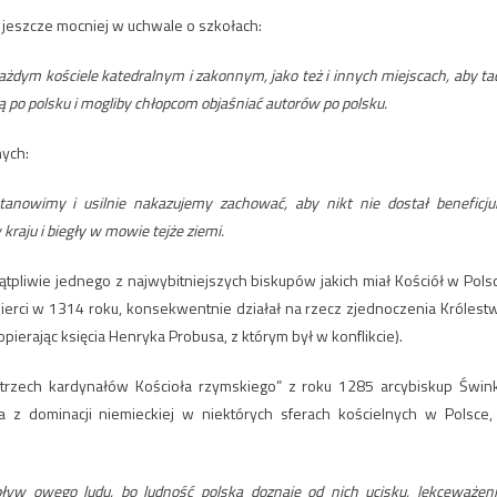
 jeszcze mocniej w uchwale o szkołach:
ażdym kościele katedralnym i zakonnym, jako też i innych miejscach, aby ta
ą po polsku i mogliby chłopcom objaśniać autorów po polsku.
ych:
 stanowimy i usilnie nakazujemy zachować, aby nikt nie dostał beneficj
kraju i biegły w mowie tejże ziemi.
tpliwie jednego z najwybitniejszych biskupów jakich miał Kościół w Pols
śmierci w 1314 roku, konsekwentnie działał na rzecz zjednoczenia Królest
pierając księcia Henryka Probusa, z którym był w konflikcie).
 trzech kardynałów Kościoła rzymskiego” z roku 1285 arcybiskup Świn
a z dominacji niemieckiej w niektórych sferach kościelnych w Polsce,
pływ owego ludu, bo ludność polska doznaje od nich ucisku, lekceważeni