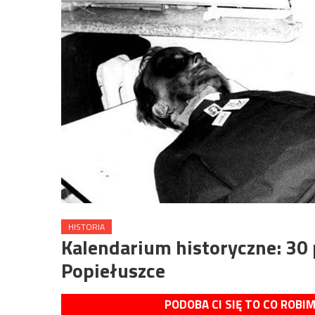
HISTORIA
Kalendarium historyczne: 30
Popiełuszce
PODOBA CI SIĘ TO CO ROBI