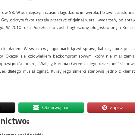
erów SB. W późniejszym czasie złagodzono im wyroki. Po tzw. transformac
Gdy odkryte fakty zaczęły przeczyć oficjalnej wersji wydarzeń, od spra
ego. W 2010 roku Popiełuszko został ogłoszony błogosławionym Kościo
płanem. W swoich wystąpieniach łączył sprawę katolicyzmu z polsk
ęzy. Okazał się człowiekiem bezkompromisowym, który nie miał zamia
 opozycjoniści pokroju Wałęsy, Kuronia i Geremka. Jego działalność stanowi
j, dlatego musiał zginąć. Kulisy jego śmierci stanowią jedno z kłams
t
Obserwuj nas
Zapisz
nictwo:
t jeszcze naród polski?