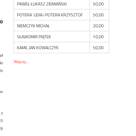
PAWEŁ ŁUKASZ ZIEMIAŃSKI
50,00
POTERA LIDIA i POTERA KRZYSZTOF
50,00
go
NIEMCZYK MICHAŁ
20,00
SŁAWOMIR PIĄTEK
10,00
KAMIL JAN KOWALCZYK
50,00
ał
Więcej...
ki
ło
ym
 z
65
ji