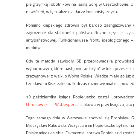
pielgrzymkę robotników na Jasną Górę w Częstochowie. Dzię
nawróceń, w tym także działaczy komunistycznych.
Pomimo kiepskiego zdrowia był bardzo zaangażowany w
zagrożenie dla stabilności państwa. Rozpoczęły się szy
antypaństwowej. Funkcjonariusze frontu ideologicznego –
mediów.
Gdy te metody zawiodły, SB przeprowadziła prowokację
wybuchowych, które następnie „odkryto” w toku przeszukan
zrezygnował z walki o Wolną Polskę. Władze miały go już 
Czesławem Kiszczakiem. Podczas rozmowy miał mu powied
19 października ksiądz Popiełuszko został uprowadzon
Chrostowski – TW „Desperat”
, ulokowany przy księdzu jako
Tego samego dnia w Warszawie spotkali się Bronisław Ge
Mieczysław Rakowski. Wszystkim im Popiełuszko był nie na rękę
Polskę między siebie. Faktycznie, sprawa Popiełuszki został