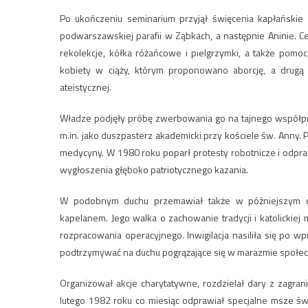
Po ukończeniu seminarium przyjął święcenia kapłański
podwarszawskiej parafii w Ząbkach, a następnie Aninie.
rekolekcje, kółka różańcowe i pielgrzymki, a także pomoc
kobiety w ciąży, którym proponowano aborcję, a drugą
ateistycznej.
Władze podjęły próbę zwerbowania go na tajnego współpra
m.in. jako duszpasterz akademicki przy kościele św. Ann
medycyny. W 1980 roku poparł protesty robotnicze i odpr
wygłoszenia głęboko patriotycznego kazania.
W podobnym duchu przemawiał także w późniejszym czas
kapelanem. Jego walka o zachowanie tradycji i katolickie
rozpracowania operacyjnego. Inwigilacja nasiliła się po 
podtrzymywać na duchu pogrążające się w marazmie społe
Organizował akcje charytatywne, rozdzielał dary z zagran
lutego 1982 roku co miesiąc odprawiał specjalne msze św