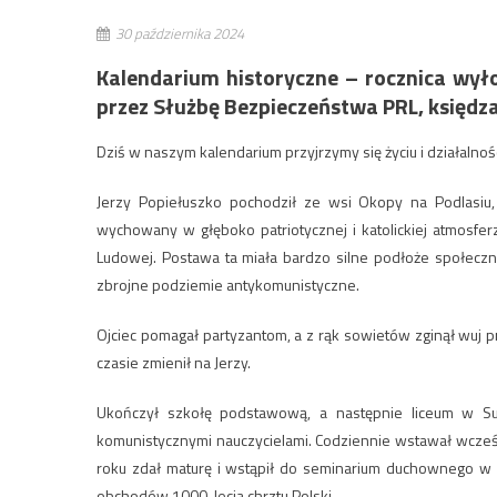
30 października 2024
Kalendarium historyczne – rocznica wył
przez Służbę Bezpieczeństwa PRL, księdza
Dziś w naszym kalendarium przyjrzymy się życiu i działalnoś
Jerzy Popiełuszko pochodził ze wsi Okopy na Podlasiu,
wychowany w głęboko patriotycznej i katolickiej atmosf
Ludowej. Postawa ta miała bardzo silne podłoże społeczn
zbrojne podziemie antykomunistyczne.
Ojciec pomagał partyzantom, a z rąk sowietów zginął wuj p
czasie zmienił na Jerzy.
Ukończył szkołę podstawową, a następnie liceum w Suc
komunistycznymi nauczycielami. Codziennie wstawał wcześn
roku zdał maturę i wstąpił do seminarium duchownego w 
obchodów 1000-lecia chrztu Polski.