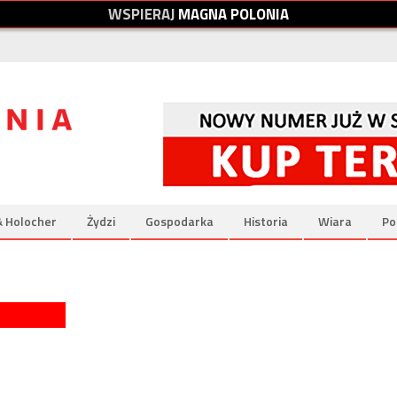
W
S
P
I
E
R
A
J
M
A
G
N
A
P
O
L
O
N
I
A
& Holocher
Żydzi
Gospodarka
Historia
Wiara
Po