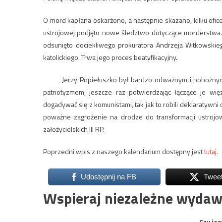
O mord kapłana oskarżono, a następnie skazano, kilku ofic
ustrojowej podjęto nowe śledztwo dotyczące morderstwa. 
odsunięto dociekliwego prokuratora Andrzeja Witkowski
katolickiego. Trwa jego proces beatyfikacyjny.
Jerzy Popiełuszko był bardzo odważnym i pobożnym ka
patriotyzmem, jeszcze raz potwierdzając łączące je wi
dogadywać się z komunistami, tak jak to robili deklaratywni
poważne zagrożenie na drodze do transformacji ustrojowe
założycielskich III RP.
Poprzedni wpis z naszego kalendarium dostępny jest
tutaj.
Udostępnij na FB
Twee
Wspieraj niezależne wydaw
Czy jes