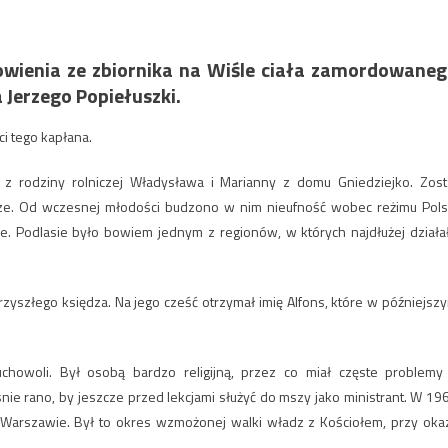
owienia ze zbiornika na Wiśle ciała zamordowane
 Jerzego Popiełuszki.
ci tego kapłana.
 z rodziny rolniczej Władysława i Marianny z domu Gniedziejko. Zost
erze. Od wczesnej młodości budzono w nim nieufność wobec reżimu Pols
e. Podlasie było bowiem jednym z regionów, w których najdłużej działa
rzyszłego księdza. Na jego cześć otrzymał imię Alfons, które w późniejsz
howoli. Był osobą bardzo religijną, przez co miał częste problemy
ie rano, by jeszcze przed lekcjami służyć do mszy jako ministrant. W 19
Warszawie. Był to okres wzmożonej walki władz z Kościołem, przy okaz