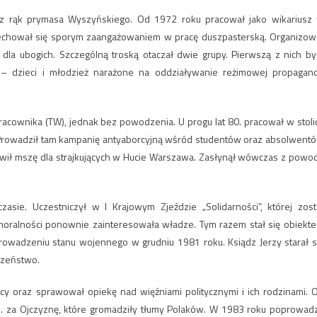
e z rąk prymasa Wyszyńskiego. Od 1972 roku pracował jako wikariusz
 Cechował się sporym zaangażowaniem w pracę duszpasterską. Organizow
 dla ubogich. Szczególną troską otaczał dwie grupy. Pierwszą z nich by
 – dzieci i młodzież narażone na oddziaływanie reżimowej propagan
cownika (TW), jednak bez powodzenia. U progu lat 80. pracował w stoli
y. Prowadził tam kampanię antyaborcyjną wśród studentów oraz absolwent
awił mszę dla strajkujących w Hucie Warszawa. Zasłynął wówczas z powo
ie. Uczestniczył w I Krajowym Zjeździe „Solidarności”, której zost
j moralności ponownie zainteresowała władze. Tym razem stał się obiekt
wprowadzeniu stanu wojennego w grudniu 1981 roku. Ksiądz Jerzy starał s
czeństwo.
icy oraz sprawował opiekę nad więźniami politycznymi i ich rodzinami. 
. za Ojczyznę, które gromadziły tłumy Polaków. W 1983 roku poprowadz