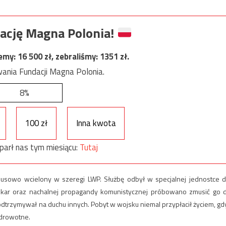
ację Magna Polonia!
jemy:
16 500
zł, zebraliśmy:
1351
zł.
ania Fundacji Magna Polonia.
8%
100 zł
Inna kwota
parł nas tym miesiącu:
Tutaj
usowo wcielony w szeregi LWP. Służbę odbył w specjalnej jednostce d
, kar oraz nachalnej propagandy komunistycznej próbowano zmusić go 
podtrzymywał na duchu innych. Pobyt w wojsku niemal przypłacił życiem, gd
zdrowotne.