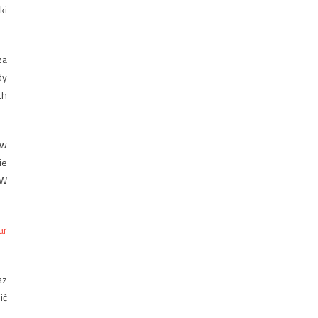
ki
za
dy
ch
ów
ie
SW
ar
az
ić