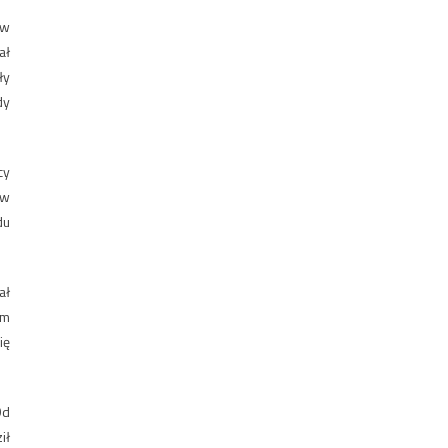
 w
ał
ły
dy
cy
ów
du
ał
em
ię
Od
ił