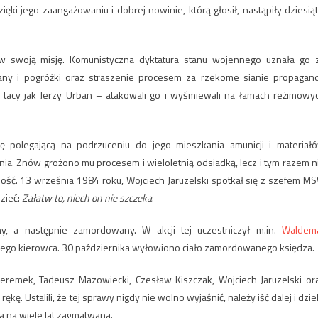
ki jego zaangażowaniu i dobrej nowinie, którą głosił, nastąpiły dziesiąt
 swoją misję. Komunistyczna dyktatura stanu wojennego uznała go 
kany i pogróżki oraz straszenie procesem za rzekome sianie propagan
 tacy jak Jerzy Urban – atakowali go i wyśmiewali na łamach reżimowy
 polegającą na podrzuceniu do jego mieszkania amunicji i materiał
ia. Znów grożono mu procesem i wieloletnią odsiadką, lecz i tym razem n
dość. 13 września 1984 roku, Wojciech Jaruzelski spotkał się z szefem M
zieć:
Załatw to, niech on nie szczeka
.
y, a następnie zamordowany. W akcji tej uczestniczył m.in.
Waldem
 jego kierowca. 30 października wyłowiono ciało zamordowanego księdza.
remek, Tadeusz Mazowiecki, Czesław Kiszczak, Wojciech Jaruzelski or
. Ustalili, że tej sprawy nigdy nie wolno wyjaśnić, należy iść dalej i dziel
a na wiele lat zagmatwana.