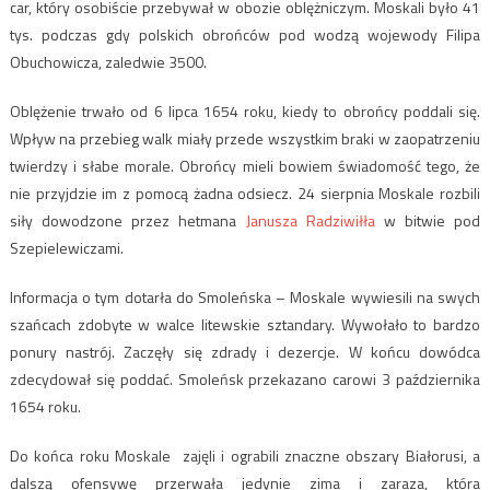
car, który osobiście przebywał w obozie oblężniczym. Moskali było 41
tys. podczas gdy polskich obrońców pod wodzą wojewody Filipa
Obuchowicza, zaledwie 3500.
Oblężenie trwało od 6 lipca 1654 roku, kiedy to obrońcy poddali się.
Wpływ na przebieg walk miały przede wszystkim braki w zaopatrzeniu
twierdzy i słabe morale. Obrońcy mieli bowiem świadomość tego, że
nie przyjdzie im z pomocą żadna odsiecz. 24 sierpnia Moskale rozbili
siły dowodzone przez hetmana
Janusza Radziwiłła
w bitwie pod
Szepielewiczami.
Informacja o tym dotarła do Smoleńska – Moskale wywiesili na swych
szańcach zdobyte w walce litewskie sztandary. Wywołało to bardzo
ponury nastrój. Zaczęły się zdrady i dezercje. W końcu dowódca
zdecydował się poddać. Smoleńsk przekazano carowi 3 października
1654 roku.
Do końca roku Moskale zajęli i ograbili znaczne obszary Białorusi, a
dalszą ofensywę przerwała jedynie zima i zaraza, która