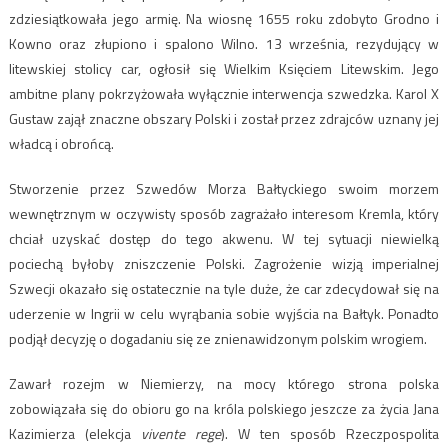
zdziesiątkowała jego armię. Na wiosnę 1655 roku zdobyto Grodno i
Kowno oraz złupiono i spalono Wilno. 13 września, rezydujący w
litewskiej stolicy car, ogłosił się Wielkim Księciem Litewskim. Jego
ambitne plany pokrzyżowała wyłącznie interwencja szwedzka. Karol X
Gustaw zajął znaczne obszary Polski i został przez zdrajców uznany jej
władcą i obrońcą.
Stworzenie przez Szwedów Morza Bałtyckiego swoim morzem
wewnętrznym w oczywisty sposób zagrażało interesom Kremla, który
chciał uzyskać dostęp do tego akwenu. W tej sytuacji niewielką
pociechą byłoby zniszczenie Polski. Zagrożenie wizją imperialnej
Szwecji okazało się ostatecznie na tyle duże, że car zdecydował się na
uderzenie w Ingrii w celu wyrąbania sobie wyjścia na Bałtyk. Ponadto
podjął decyzję o dogadaniu się ze znienawidzonym polskim wrogiem.
Zawarł rozejm w Niemierzy, na mocy którego strona polska
zobowiązała się do obioru go na króla polskiego jeszcze za życia Jana
Kazimierza (elekcja
vivente rege
). W ten sposób Rzeczpospolita