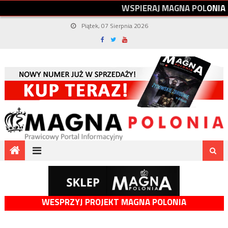
W
S
P
I
E
R
A
J
M
A
G
N
A
P
O
L
O
N
I
A
Piątek, 07 Sierpnia 2026
WESPRZYJ PROJEKT MAGNA POLONIA