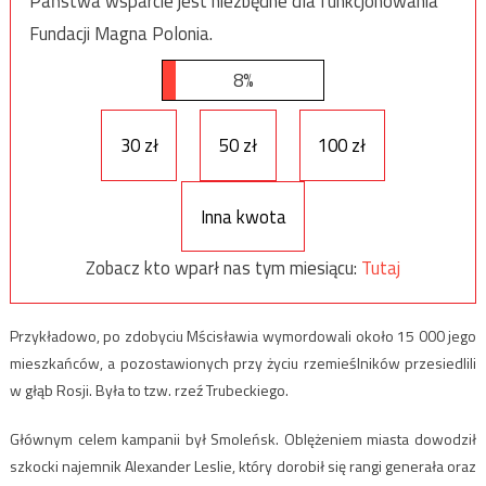
Państwa wsparcie jest niezbędne dla funkcjonowania
Fundacji Magna Polonia.
8%
30 zł
50 zł
100 zł
Inna kwota
Zobacz kto wparł nas tym miesiącu:
Tutaj
Przykładowo, po zdobyciu Mścisławia wymordowali około 15 000 jego
mieszkańców, a pozostawionych przy życiu rzemieślników przesiedlili
w głąb Rosji. Była to tzw. rzeź Trubeckiego.
Głównym celem kampanii był Smoleńsk. Oblężeniem miasta dowodził
szkocki najemnik Alexander Leslie, który dorobił się rangi generała oraz