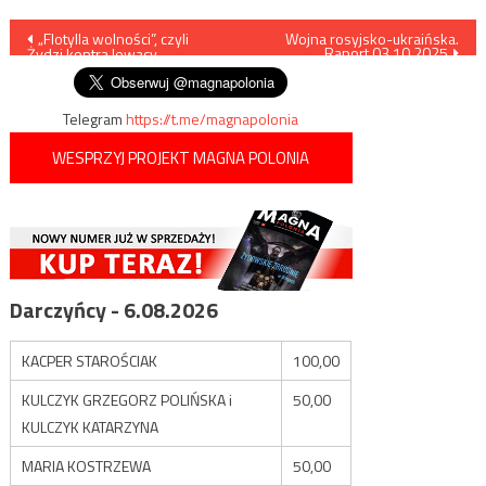
Nawigacja
„Flotylla wolności”, czyli
Wojna rosyjsko-ukraińska.
Raport 03.10.2025
Żydzi kontra lewacy
wpisu
Telegram
https://t.me/magnapolonia
WESPRZYJ PROJEKT MAGNA POLONIA
Darczyńcy - 6.08.2026
KACPER STAROŚCIAK
100,00
KULCZYK GRZEGORZ POLIŃSKA i
50,00
KULCZYK KATARZYNA
MARIA KOSTRZEWA
50,00