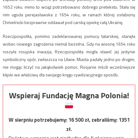
1652 roku. mimo to wciąż potrzebowano dobrego pretekstu. Stała się
nim ugoda perejasławska z 1654 roku, w ramach której osłabiony
Chmielnicki bezprawnie oddawał pod carską opiekę całą Ukrainę.
Rzeczpospolita, pomimo zadeklarowanej pomocy tatarskiej, stanęła
wobec nowego zagrożenia niemal bezsilna. Gdy na wiosnę 1654 roku
ruszyła rosyjska inwazja, Rzeczpospolita mogła stawić jej jedynie
symboliczny opór, zwłaszcza na Litwie. Miasta padały jedno po drugim,
nie mogąc liczyć na jakąkolwiek pomoc. Rosjanie mścili wcześniejsze
klęski we właściwy dla swojego kręgu cywilizacyjnego sposób.
Wspieraj Fundację Magna Polonia!
W sierpniu potrzebujemy:
16 500
zł, zebraliśmy:
1351
zł.