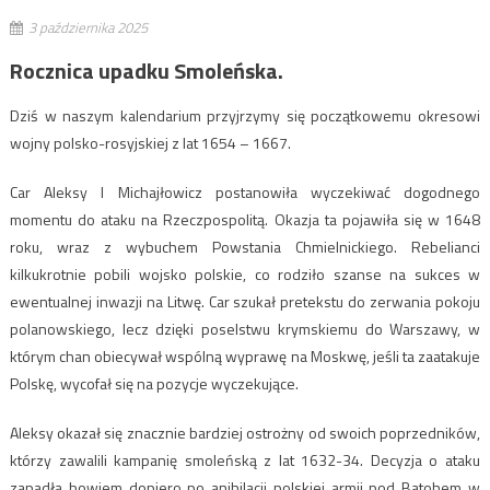
3 października 2025
Rocznica upadku Smoleńska.
Dziś w naszym kalendarium przyjrzymy się początkowemu okresowi
wojny polsko-rosyjskiej z lat 1654 – 1667.
Car Aleksy I Michajłowicz postanowiła wyczekiwać dogodnego
momentu do ataku na Rzeczpospolitą. Okazja ta pojawiła się w 1648
roku, wraz z wybuchem Powstania Chmielnickiego. Rebelianci
kilkukrotnie pobili wojsko polskie, co rodziło szanse na sukces w
ewentualnej inwazji na Litwę. Car szukał pretekstu do zerwania pokoju
polanowskiego, lecz dzięki poselstwu krymskiemu do Warszawy, w
którym chan obiecywał wspólną wyprawę na Moskwę, jeśli ta zaatakuje
Polskę, wycofał się na pozycje wyczekujące.
Aleksy okazał się znacznie bardziej ostrożny od swoich poprzedników,
którzy zawalili kampanię smoleńską z lat 1632-34. Decyzja o ataku
zapadła bowiem dopiero po anihilacji polskiej armii pod Batohem w