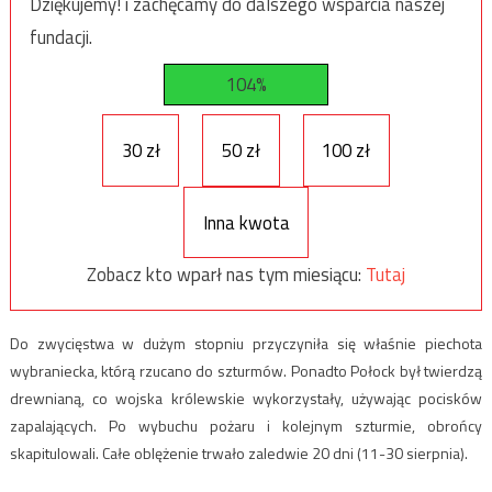
Dziękujemy! i zachęcamy do dalszego wsparcia naszej
fundacji.
104%
30 zł
50 zł
100 zł
Inna kwota
Zobacz kto wparł nas tym miesiącu:
Tutaj
Do zwycięstwa w dużym stopniu przyczyniła się właśnie piechota
wybraniecka, którą rzucano do szturmów. Ponadto Połock był twierdzą
drewnianą, co wojska królewskie wykorzystały, używając pocisków
zapalających. Po wybuchu pożaru i kolejnym szturmie, obrońcy
skapitulowali. Całe oblężenie trwało zaledwie 20 dni (11-30 sierpnia).