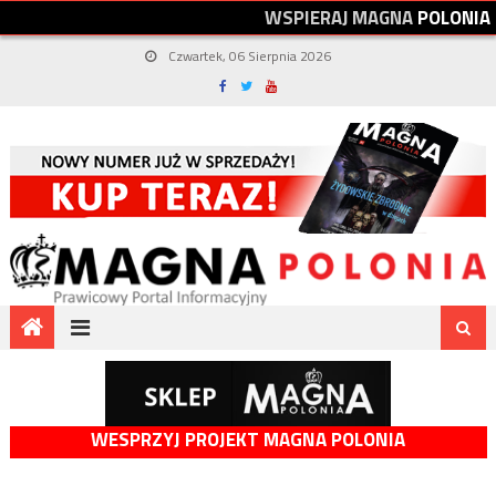
W
S
P
I
E
R
A
J
M
A
G
N
A
P
O
L
O
N
I
A
Czwartek, 06 Sierpnia 2026
WESPRZYJ PROJEKT MAGNA POLONIA