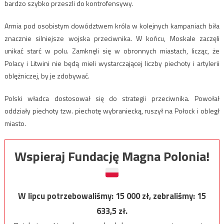
bardzo szybko przeszli do kontrofensywy.
Armia pod osobistym dowództwem króla w kolejnych kampaniach biła
znacznie silniejsze wojska przeciwnika. W końcu, Moskale zaczęli
unikać starć w polu. Zamknęli się w obronnych miastach, licząc, że
Polacy i Litwini nie będą mieli wystarczającej liczby piechoty i artylerii
oblężniczej, by je zdobywać.
Polski władca dostosował się do strategii przeciwnika. Powołał
oddziały piechoty tzw. piechotę wybraniecką, ruszył na Połock i obległ
miasto.
Wspieraj Fundację Magna Polonia!
W lipcu potrzebowaliśmy:
15 000
zł, zebraliśmy:
15
633,5
zł.