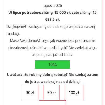
Lipiec 2026
W lipcu potrzebowaliśmy:
15 000
zł, zebraliśmy:
15
633,5
zł.
Dziękujemy! i zachęcamy do dalszego wsparcia naszej
fundacji.
Masz świadomość tego jak ważne jest przetrwanie
niezależnych ośrodków medialnych? Nie zwlekaj więc,
wspieraj nas już od teraz.
104%
Uważasz, że robimy dobrą robotę? Nie czekaj zatem
do jutra, wspieraj nas od dzisiaj.
30 zł
50 zł
100 zł