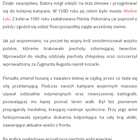
Dzięki zwycięstwu, Batory mógł odejść na leża zimowe i przygotować
się do kolejnej kampanii. W 1580 roku jej celem było miasto
Wielkie
Łuki.
Z kolei w 1581 roku zaatakowano Psków. Pokonany car poprosił o
pokój i zgodził się oddać Rzeczpospolitej zajęte wcześniej ziemie.
Jak już wspomniano, na poczet tej wojny król zmodernizował wojsko
polskie, któremu brakowało piechoty szturmującej twierdze.
Wprowadził do służby oddziały piechoty chłopskiej oraz rozszerzył
wprowadzony za Zygmunta Augusta rejestr kozacki.
Ponadto zmienił husarię z kawalerii lekkiej w ciężką, przez co stała się
siłą przełamującą. Podczas swoich kampanii wojennych masowo
używał oddziałów inżynieryjnych oraz nowoczesnej kartografii,
pozwalającej mu lepiej poznać teren walk. Był też pionierem
propagandy medialnej, kreującej nastroje społeczne. Przy jego armii
funkcjonowała specjalna drukarnia kolportująca na cały kraj ulotki,
zawierające aktualne wieści z frontu.
Na grafice poglądowej wizualizacja piechoty wybranieckiej.