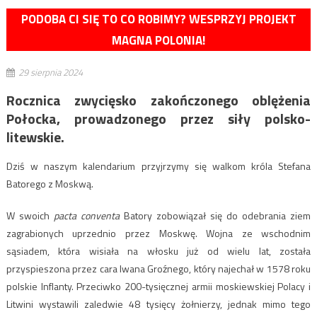
PODOBA CI SIĘ TO CO ROBIMY? WESPRZYJ PROJEKT
MAGNA POLONIA!
29 sierpnia 2024
Rocznica zwycięsko zakończonego oblężenia
Połocka, prowadzonego przez siły polsko-
litewskie.
Dziś w naszym kalendarium przyjrzymy się walkom króla Stefana
Batorego z Moskwą.
W swoich
pacta conventa
Batory zobowiązał się do odebrania ziem
zagrabionych uprzednio przez Moskwę. Wojna ze wschodnim
sąsiadem, która wisiała na włosku już od wielu lat, została
przyspieszona przez cara Iwana Groźnego, który najechał w 1578 roku
polskie Inflanty. Przeciwko 200-tysięcznej armii moskiewskiej Polacy i
Litwini wystawili zaledwie 48 tysięcy żołnierzy, jednak mimo tego