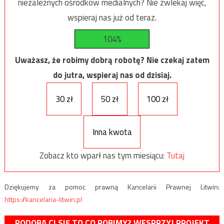
niezależnych ośrodków medialnych? Nie zwlekaj więc,
wspieraj nas już od teraz.
104%
Uważasz, że robimy dobrą robotę? Nie czekaj zatem
do jutra, wspieraj nas od dzisiaj.
30 zł
50 zł
100 zł
Inna kwota
Zobacz kto wparł nas tym miesiącu:
Tutaj
Dziękujemy za pomoc prawną Kancelarii Prawnej Litwin:
https://kancelaria-litwin.pl
PODOBA CI SIĘ TO CO ROBIMY? WESPRZYJ PROJEKT