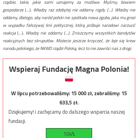
rządzie, takie, jakie sami uznajemy za możliwe. Myśmy, bowiem
gospodarze
(…).
Władzy raz zdobytej nie oddamy nigdy (…). Władzy nie
oddamy, dlatego, aby naród polski nie spotkała nowa zguba, jaka mu grozi
w wypadku fałszywej linii politycznej, którą próbuje narodowi narzucić
reakcja
(…).
Władzy nie oddamy (…). Zniszczymy wszystkich bandytów
reakcyjnych bez skrupułów. Możecie jeszcze krzyczeć, że leje się krew
narodu polskiego, że NKWD rządzi Polską, lecz to nie zawróci nas z drogi.
Wspieraj Fundację Magna Polonia!
W lipcu potrzebowaliśmy:
15 000
zł, zebraliśmy:
15
633,5
zł.
Dziękujemy! i zachęcamy do dalszego wsparcia naszej
fundacji.
104%