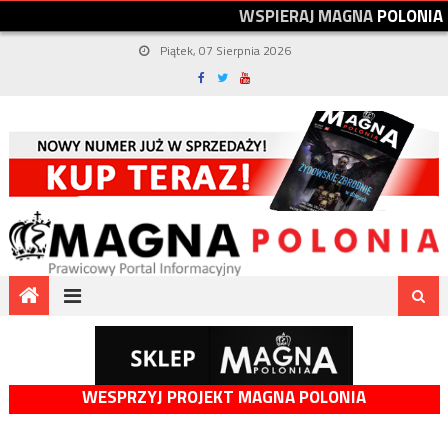
W
S
P
I
E
R
A
J
M
A
G
N
A
P
O
L
O
N
I
A
Piątek, 07 Sierpnia 2026
WESPRZYJ PROJEKT MAGNA POLONIA