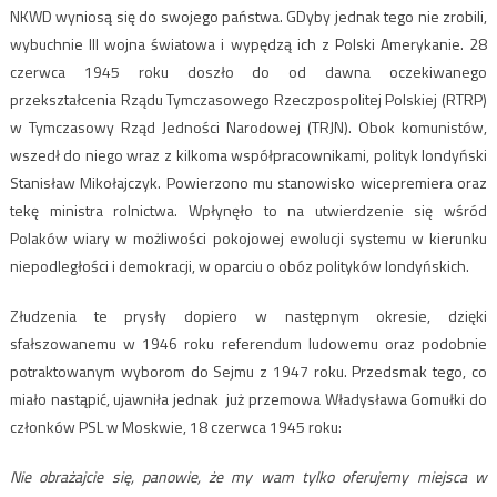
NKWD wyniosą się do swojego państwa. GDyby jednak tego nie zrobili,
wybuchnie III wojna światowa i wypędzą ich z Polski Amerykanie. 28
czerwca 1945 roku doszło do od dawna oczekiwanego
przekształcenia Rządu Tymczasowego Rzeczpospolitej Polskiej (RTRP)
w Tymczasowy Rząd Jedności Narodowej (TRJN). Obok komunistów,
wszedł do niego wraz z kilkoma współpracownikami, polityk londyński
Stanisław Mikołajczyk. Powierzono mu stanowisko wicepremiera oraz
tekę ministra rolnictwa. Wpłynęło to na utwierdzenie się wśród
Polaków wiary w możliwości pokojowej ewolucji systemu w kierunku
niepodległości i demokracji, w oparciu o obóz polityków londyńskich.
Złudzenia te prysły dopiero w następnym okresie, dzięki
sfałszowanemu w 1946 roku referendum ludowemu oraz podobnie
potraktowanym wyborom do Sejmu z 1947 roku. Przedsmak tego, co
miało nastąpić, ujawniła jednak już przemowa Władysława Gomułki do
członków PSL w Moskwie, 18 czerwca 1945 roku:
Nie obrażajcie się, panowie, że my wam tylko oferujemy miejsca w