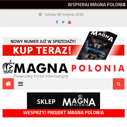
W
S
P
I
E
R
A
J
M
A
G
N
A
P
O
L
O
N
I
A
Sobota, 08 Sierpnia 2026
WESPRZYJ PROJEKT MAGNA POLONIA