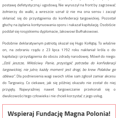
postawę defetystyczną i ugodową. Nie wyruszył na front by zagrzewać
żołnierzy do walki, a wreszcie uznał iż nie ma ona sensu i zaczął
skłaniać się do przystąpienia do konfederacji targowickiej. Pozostał
głuchy na żądania kontynuowania oporu i nakazał kapitulację. Osobiście
poddał się rosyjskiemu dyplomacie, Jakowowi Bułhakowowi.
Podobnie deklaratywnym patriotą okazał się Hugo Kołłątaj. To właśnie
on, na zebraniu rządu z 23 lipca 1792 roku nakłaniał króla o do
kapitulacji i przystąpienia do obozu zdrady narodowej. Mówił do niego:
„
Dziś jeszcze, Miłościwy Panie, przystąpić potrzeba do konfederacji
targowickiej, nie jutro; każdy moment jest drogi, bo krew Polaków go
oblewa”
. Dla podniesienia wagi swoich słów sam zgłosił zamiar akcesu
do Targowicy. Co ciekawe, jak się później okazało nie został do niej
przyjęty. Najwyraźniej nawet targowiczanie przekonali się o
dwulicowości tego człowieka i nie chcieli korzystać z jego usług.
Wspieraj Fundację Magna Polonia!