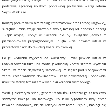
podstawą sączonej Polakom poprawnej politycznie wersji reform
Sejmu Wielkiego.
Kołłątaj podkreślał w nim zasługi reformatorów oraz zdradę Targowicy,
skrzętnie umniejszając znaczenie swojej fatalnej roli odnośnie decyzji
kapitulacyjnej. Pobyt w Saksonii nie był związany jedynie z
piśmiennictwem propagandowym. Kołłątaj wziął bowiem udział w
przygotowaniach do rewolucji kościuszkowskiej.
Po jej wybuchu wyjechał do Warszawy i miał pewien udział w
radykalizowaniu tłumu na modłę jakobińską. Został szefem Wydziału
Skarbu w Radzie Najwyższej Narodowej. Po klęsce pod Maciejowicami
zabrał część ważnych dokumentów i kasy powstańczej i ponownie
uciekł ze stolicy, tym razem w kierunku kordonu austriackiego.
Według niektórych relacji, generał Madaliński rozkazał go za ten czyn
schwytać żywego lub martwego. Po kilku tygodniach były oficer
kawalerii narodowej, niejaki Telatycki oraz Antoni Trębicki, natknęli się