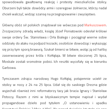
spowodowała gwałtowną reakcję i protesty mieszkańców stolicy.
Oburzeni byli także dowódcy armii i szeregowi żołnierze, którzy nadal
chcieli walczyć, widząc szansę na przegrupowanie i zwycięstwo.
Główny obóz sił polskich znajdował sie wówczas pod
Markuszowem
.
Zrozpaczony zdradą władz, książę Józef Poniatowski odesłał królowi
swoje ordery Św. Stanisława i Orła Bialego i pociągnął wierne sobie
oddziały do ataku na podjazd kozacki, osobiście dowodząc i wykazując
się przy tym sporą brawurą. Szukał śmierci w bitwie, woląc ją od hańby
zaserwowanej przez króla i Kołłątaja. W bitwie stoczonej 25 lipca,
Moskale zostali sromotnie pobici. Ich resztki wycofały się w kierunku
Garbowa.
Tymczasem zdrajca narodowy Hugo Kołłątaj, potajemnie uciekł ze
stolicy w nocy z 24 na 25 lipca. Udał się do saskiego Drezna gdzie
wyjechali również inni reformatorzy tacy jak bracia Ignacy i Stanisław
Potoccy. Razem z nimi w błyskawicznym tempie napisał i wydał
propagandowe dzieło pod tytułem „O ustanowieniu i upadku
Konstytucji Polskiej 3 Maja 1791”. Na ponad dwieście lat stało się ono