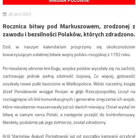
MAGNA POLONIA!
26 lipca 2023
Rocznica bitwy pod Markuszowem, zrodzonej z
zawodu i bezsilności Polaków, których zdradzono.
Dziś w naszym kalendarium przyjrzymy się okolicznościom
towarzyszącym ostatniej bitwie wojny polsko-rosyjskiej z 1792 roku.
Po nieudanej obronie linii Bugu, wojska polskie wycofały się na zachód,
zachowując jednak pełną zdolność bojową. Co więcej, gotowość
uzyskały nowe pułki tworzone w Wielkopolsce. Wódz naczelny, książę
Józef Poniatowski wciągał Rosjan w głąb Rzeczpospolitej. Liczył na
rozsiągnięcie ich linii komunikacyjnych i generalne zmęczenie ich wojsk,
które nieustannie maszerowały już od dwóch miesięcy. Chciał wydać im
bitwę w samym sercu Polski, a następnie przejść do kontrofensywy.
Niestety, podobnie jak jego żołnierze, został zdradzony.
Król Stanisław August Poniatowski już od początku kampanii przybrał