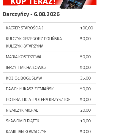
Darczyńcy - 6.08.2026
KACPER STAROŚCIAK
100,00
KULCZYK GRZEGORZ POLIŃSKA i
50,00
KULCZYK KATARZYNA
MARIA KOSTRZEWA
50,00
JERZY T MICHAJŁOWICZ
50,00
KOZIOŁ BOGUSŁAW
35,00
PAWEŁ ŁUKASZ ZIEMIAŃSKI
50,00
POTERA LIDIA i POTERA KRZYSZTOF
50,00
NIEMCZYK MICHAŁ
20,00
SŁAWOMIR PIĄTEK
10,00
KAMIL JAN KOWALCZYK
50,00