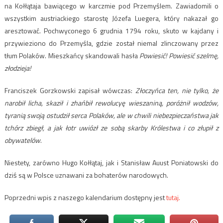
na Kołłątaja bawiącego w karczmie pod Przemyślem. Zawiadomili o
wszystkim austriackiego starostę Józefa Luegera, który nakazał go
aresztować. Pochwyconego 6 grudnia 1794 roku, skuto w kajdany i
przywieziono do Przemyśla, gdzie został niemal zlinczowany przez
tłum Polaków. Mieszkańcy skandowali hasła
Powiesić! Powiesić szelmę,
złodzieja!
Franciszek Gorzkowski zapisał wówczas:
Złoczyńca ten, nie tylko, że
narobił licha, skaził i zhańbił rewolucyę wieszaniną, poróżnił wodzów,
tyranią swoją ostudził serca Polaków, ale w chwili niebezpieczaństwa jak
tchórz zbiegł, a jak łotr uwiózł ze sobą skarby Królestwa i co złupił z
obywatelów
.
Niestety, zarówno Hugo Kołłątaj, jak i Stanisław Auust Poniatowski do
dziś są w Polsce uznawani za bohaterów narodowych.
Poprzedni wpis z naszego kalendarium dostępny jest
tutaj.