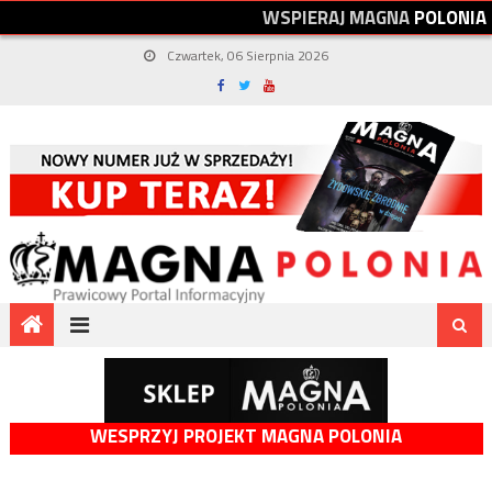
W
S
P
I
E
R
A
J
M
A
G
N
A
P
O
L
O
N
I
A
Czwartek, 06 Sierpnia 2026
WESPRZYJ PROJEKT MAGNA POLONIA