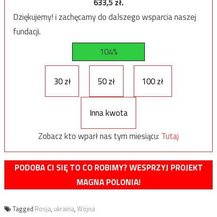
633,5
zł.
Dziękujemy! i zachęcamy do dalszego wsparcia naszej
fundacji.
104%
30 zł
50 zł
100 zł
Inna kwota
Zobacz kto wparł nas tym miesiącu:
Tutaj
PODOBA CI SIĘ TO CO ROBIMY? WESPRZYJ PROJEKT
MAGNA POLONIA!
Tagged
Rosja
,
ukraina
,
Wojna