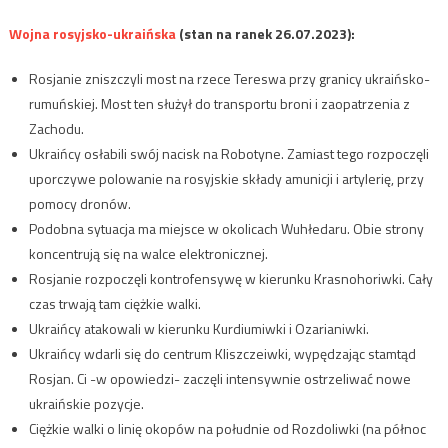
Wojna rosyjsko-ukraińska
(stan na ranek 26.07.2023):
Rosjanie zniszczyli most na rzece Tereswa przy granicy ukraińsko-
rumuńskiej. Most ten służył do transportu broni i zaopatrzenia z
Zachodu.
Ukraińcy osłabili swój nacisk na Robotyne. Zamiast tego rozpoczęli
uporczywe polowanie na rosyjskie składy amunicji i artylerię, przy
pomocy dronów.
Podobna sytuacja ma miejsce w okolicach Wuhłedaru. Obie strony
koncentrują się na walce elektronicznej.
Rosjanie rozpoczęli kontrofensywę w kierunku Krasnohoriwki. Cały
czas trwają tam ciężkie walki.
Ukraińcy atakowali w kierunku Kurdiumiwki i Ozarianiwki.
Ukraińcy wdarli się do centrum Kliszczeiwki, wypędzając stamtąd
Rosjan. Ci -w opowiedzi- zaczęli intensywnie ostrzeliwać nowe
ukraińskie pozycje.
Ciężkie walki o linię okopów na południe od Rozdoliwki (na północ