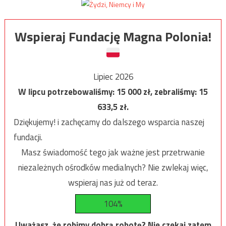
Wspieraj Fundację Magna Polonia!
Lipiec 2026
W lipcu potrzebowaliśmy:
15 000
zł, zebraliśmy:
15
633,5
zł.
Dziękujemy! i zachęcamy do dalszego wsparcia naszej
fundacji.
Masz świadomość tego jak ważne jest przetrwanie
niezależnych ośrodków medialnych? Nie zwlekaj więc,
wspieraj nas już od teraz.
104%
Uważasz, że robimy dobrą robotę? Nie czekaj zatem