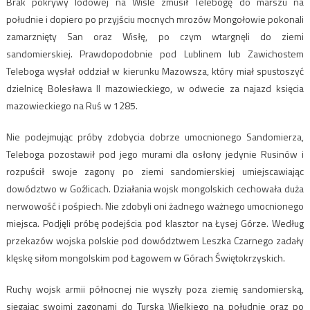
Brak pokrywy lodowej na Wiśle zmusił Telebogę do marszu na
południe i dopiero po przyjściu mocnych mrozów Mongołowie pokonali
zamarznięty San oraz Wisłę, po czym wtargnęli do ziemi
sandomierskiej. Prawdopodobnie pod Lublinem lub Zawichostem
Teleboga wysłał oddział w kierunku Mazowsza, który miał spustoszyć
dzielnicę Bolesława II mazowieckiego, w odwecie za najazd księcia
mazowieckiego na Ruś w 1285.
Nie podejmując próby zdobycia dobrze umocnionego Sandomierza,
Teleboga pozostawił pod jego murami dla osłony jedynie Rusinów i
rozpuścił swoje zagony po ziemi sandomierskiej umiejscawiając
dowództwo w Goźlicach. Działania wojsk mongolskich cechowała duża
nerwowość i pośpiech. Nie zdobyli oni żadnego ważnego umocnionego
miejsca. Podjęli próbę podejścia pod klasztor na Łysej Górze. Według
przekazów wojska polskie pod dowództwem Leszka Czarnego zadały
klęskę siłom mongolskim pod Łagowem w Górach Świętokrzyskich.
Ruchy wojsk armii północnej nie wyszły poza ziemię sandomierską,
sięgając swoimi zagonami do Turska Wielkiego na południe oraz po