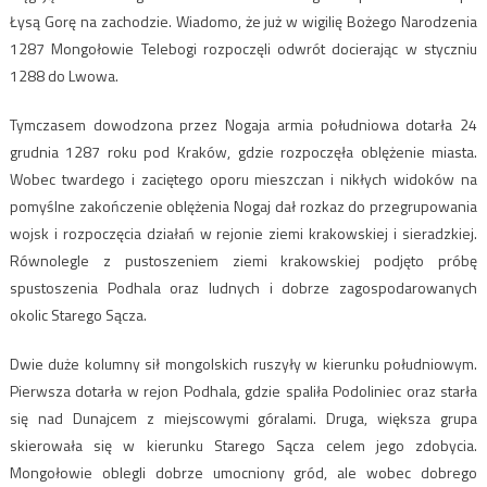
Łysą Gorę na zachodzie. Wiadomo, że już w wigilię Bożego Narodzenia
1287 Mongołowie Telebogi rozpoczęli odwrót docierając w styczniu
1288 do Lwowa.
Tymczasem dowodzona przez Nogaja armia południowa dotarła 24
grudnia 1287 roku pod Kraków, gdzie rozpoczęła oblężenie miasta.
Wobec twardego i zaciętego oporu mieszczan i nikłych widoków na
pomyślne zakończenie oblężenia Nogaj dał rozkaz do przegrupowania
wojsk i rozpoczęcia działań w rejonie ziemi krakowskiej i sieradzkiej.
Równolegle z pustoszeniem ziemi krakowskiej podjęto próbę
spustoszenia Podhala oraz ludnych i dobrze zagospodarowanych
okolic Starego Sącza.
Dwie duże kolumny sił mongolskich ruszyły w kierunku południowym.
Pierwsza dotarła w rejon Podhala, gdzie spaliła Podoliniec oraz starła
się nad Dunajcem z miejscowymi góralami. Druga, większa grupa
skierowała się w kierunku Starego Sącza celem jego zdobycia.
Mongołowie oblegli dobrze umocniony gród, ale wobec dobrego