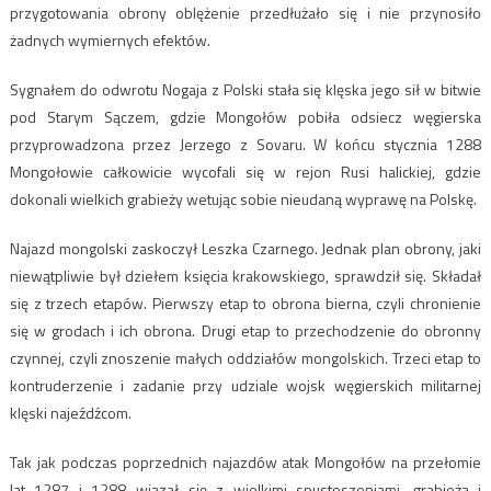
przygotowania obrony oblężenie przedłużało się i nie przynosiło
żadnych wymiernych efektów.
Sygnałem do odwrotu Nogaja z Polski stała się klęska jego sił w bitwie
pod Starym Sączem, gdzie Mongołów pobiła odsiecz węgierska
przyprowadzona przez Jerzego z Sovaru. W końcu stycznia 1288
Mongołowie całkowicie wycofali się w rejon Rusi halickiej, gdzie
dokonali wielkich grabieży wetując sobie nieudaną wyprawę na Polskę.
Najazd mongolski zaskoczył Leszka Czarnego. Jednak plan obrony, jaki
niewątpliwie był dziełem księcia krakowskiego, sprawdził się. Składał
się z trzech etapów. Pierwszy etap to obrona bierna, czyli chronienie
się w grodach i ich obrona. Drugi etap to przechodzenie do obronny
czynnej, czyli znoszenie małych oddziałów mongolskich. Trzeci etap to
kontruderzenie i zadanie przy udziale wojsk węgierskich militarnej
klęski najeźdźcom.
Tak jak podczas poprzednich najazdów atak Mongołów na przełomie
lat 1287 i 1288 wiązał się z wielkimi spustoszeniami, grabieżą i