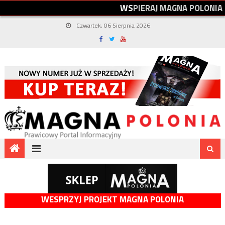
W
S
P
I
E
R
A
J
M
A
G
N
A
P
O
L
O
N
I
A
Czwartek, 06 Sierpnia 2026
WESPRZYJ PROJEKT MAGNA POLONIA