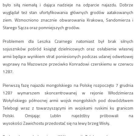
było siłą niemałą i dająca nadzieje na odparcie najazdu. Dobrze
wyglądał też stan ufortyfikowania głównych grodów aatakowanych
ziem. Wzmocniono znacznie obwarowania Krakowa, Sandomierza i
Starego Sącza oraz pomniejszych grodów.
Problemem dla Leszka Czarnego natomiast był brak silnych
sojuszników pośród książąt dzielnicowych oraz osłabienie własnej
armii będące wynikiem strat poniesionych podczas udanej odwetowej
wyprawy na Mazowsze przeciwko Konradowi czerskiemu w czerwcu
1287.
Pierwszą fazę najazdu mongolskiego na Polskę rozpoczęto 7 grudnia
1287 wymarszem skoncentrowanej w rejonie Włodzimierza
Wołyńskiego północnej armii wojsk mongolskich pod dowództwem
Telebogi wraz z towarzyszącymi im wojskami ruskimi ku granicom
Polski. Omijając Lublin najeźdźcy próbowali na
wysokości Zawichostu przedostać się na lewy brzeg Wisły.