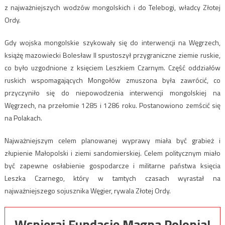
z najważniejszych wodzów mongolskich i do Telebogi, władcy Złotej
Ordy.
Gdy wojska mongolskie szykowały się do interwencji na Węgrzech,
książę mazowiecki Bolesław II spustoszył przygraniczne ziemie ruskie,
co było uzgodnione z księciem Leszkiem Czarnym. Część oddziałów
ruskich wspomagających Mongołów zmuszona była zawrócić, co
przyczyniło się do niepowodzenia interwencji mongolskiej na
Węgrzech, na przełomie 1285 i 1286 roku. Postanowiono zemścić się
na Polakach.
Najważniejszym celem planowanej wyprawy miała być grabież i
złupienie Małopolski i ziemi sandomierskiej. Celem politycznym miało
być zapewne osłabienie gospodarcze i militarne państwa księcia
Leszka Czarnego, który w tamtych czasach wyrastał na
najważniejszego sojusznika Węgier, rywala Złotej Ordy.
Wspieraj Fundację Magna Polonia!