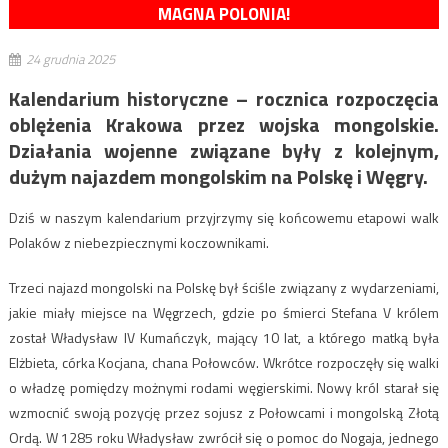
MAGNA POLONIA!
24 grudnia 2025
Kalendarium historyczne – rocznica rozpoczęcia
oblężenia Krakowa przez wojska mongolskie.
Działania wojenne związane były z kolejnym,
dużym najazdem mongolskim na Polskę i Węgry.
Dziś w naszym kalendarium przyjrzymy się końcowemu etapowi walk
Polaków z niebezpiecznymi koczownikami.
Trzeci najazd mongolski na Polskę
był ściśle związany z wydarzeniami,
jakie miały miejsce na Węgrzech, gdzie po śmierci Stefana V królem
został Władysław IV Kumańczyk, mający 10 lat, a którego matką była
Elżbieta, córka Kocjana, chana Połowców
. Wkrótce rozpoczęły się walki
o władzę pomiędzy możnymi rodami węgierskimi. Nowy król starał się
wzmocnić swoją pozycję przez sojusz z Połowcami i mongolską Złotą
Ordą. W 1285 roku Władysław zwrócił się o pomoc do Nogaja, jednego