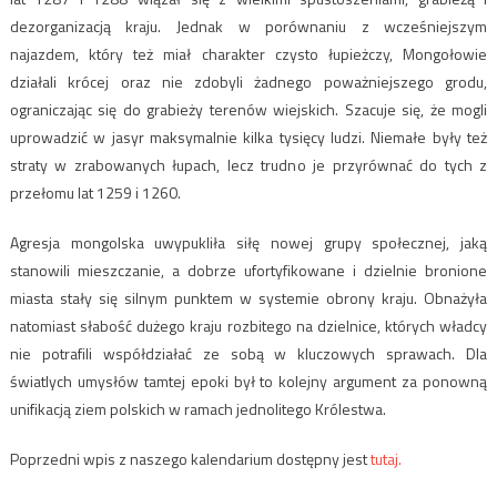
dezorganizacją kraju. Jednak w porównaniu z wcześniejszym
najazdem, który też miał charakter czysto łupieżczy, Mongołowie
działali krócej oraz nie zdobyli żadnego poważniejszego grodu,
ograniczając się do grabieży terenów wiejskich. Szacuje się, że mogli
uprowadzić w jasyr maksymalnie kilka tysięcy ludzi. Niemałe były też
straty w zrabowanych łupach, lecz trudno je przyrównać do tych z
przełomu lat 1259 i 1260.
Agresja mongolska uwypukliła siłę nowej grupy społecznej, jaką
stanowili mieszczanie, a dobrze ufortyfikowane i dzielnie bronione
miasta stały się silnym punktem w systemie obrony kraju. Obnażyła
natomiast słabość dużego kraju rozbitego na dzielnice, których władcy
nie potrafili współdziałać ze sobą w kluczowych sprawach. Dla
światlych umysłów tamtej epoki był to kolejny argument za ponowną
unifikacją ziem polskich w ramach jednolitego Królestwa.
Poprzedni wpis z naszego kalendarium dostępny jest
tutaj.