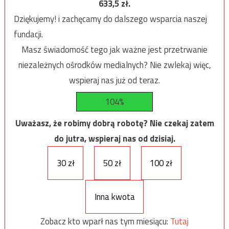
633,5
zł.
Dziękujemy! i zachęcamy do dalszego wsparcia naszej
fundacji.
Masz świadomość tego jak ważne jest przetrwanie
niezależnych ośrodków medialnych? Nie zwlekaj więc,
wspieraj nas już od teraz.
104%
Uważasz, że robimy dobrą robotę? Nie czekaj zatem
do jutra, wspieraj nas od dzisiaj.
30 zł
50 zł
100 zł
Inna kwota
Zobacz kto wparł nas tym miesiącu:
Tutaj