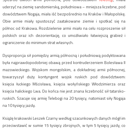
uderzyć na ziemię sandomierską, południowa – mniejsza liczebne, pod
dowództwem Nogaja, miała iść bezpośrednio na Kraków i Małopolskę.
Obie armie miały spustoszyć zaatakowane ziemie i spotkać się na
północ od Krakowa. Rozdzielenie armii miało na celu rozproszenie sił
polskich oraz ich dezorientację, co umożliwiało łatwiejszą grabież i
ograniczenie do minimum strat własnych.
Dysproporcja sił pomiędzy armią północną i południową podyktowana
była najprawdopodobniej obawą przed kontruderzeniem Bolesława II
mazowieckiego. Wojskom mongolskim, a dokładniej armii północnej,
towarzyszył duży kontyngent wojsk ruskich pod dowództwem:
księcia łuckiego Mścisława, księcia wołyńskiego Włodzimierza oraz
księcia halickiego Lwa. Do końca nie jest znana liczebność sił tatarsko-
ruskich. Szacuje się armię Telebogi na 20 tysięcy, natomiast siły Nogaja
na 10 tysięcy jazdy.
Książę krakowski Leszek Czarny według szacunkowych danych mógł im
przeciwstawić w sumie 15 tysięcy zbrojnych, w tym 5 tysięcy jazdy, co