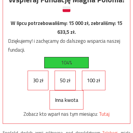
W lipcu potrzebowaliśmy:
15 000
zł, zebraliśmy:
15
633,5
zł.
Dziękujemy! i zachęcamy do dalszego wsparcia naszej
fundacji.
104%
30 zł
50 zł
100 zł
Inna kwota
Zobacz kto wparł nas tym miesiącu:
Tutaj
Spośród dwóch armii północna, pod dowództwem
Telebogi
, miała