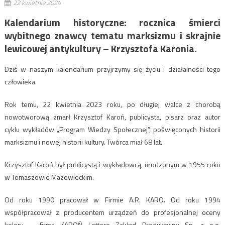
22 kwietnia 2024
Kalendarium historyczne: rocznica śmierci
wybitnego znawcy tematu marksizmu i skrajnie
lewicowej antykultury – Krzysztofa Karonia.
Dziś w naszym kalendarium przyjrzymy się życiu i działalności tego
człowieka.
Rok temu, 22 kwietnia 2023 roku, po długiej walce z chorobą
nowotworową zmarł Krzysztof Karoń, publicysta, pisarz oraz autor
cyklu wykładów „Program Wiedzy Społecznej”, poświęconych historii
marksizmu i nowej historii kultury. Twórca miał 68 lat.
Krzysztof Karoń był publicystą i wykładowcą, urodzonym w 1955 roku
w Tomaszowie Mazowieckim.
Od roku 1990 pracował w Firmie A.R. KARO
. Od roku 1994
współpracował z producentem urządzeń do profesjonalnej oceny
koloru – firmą KAROŃ Lettero Zakład Produkcyjny Sp. z o.o.