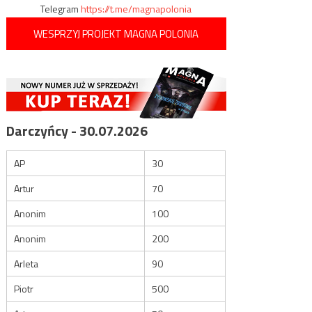
Telegram
https://t.me/magnapolonia
WESPRZYJ PROJEKT MAGNA POLONIA
Darczyńcy - 30.07.2026
AP
30
Artur
70
Anonim
100
Anonim
200
Arleta
90
Piotr
500