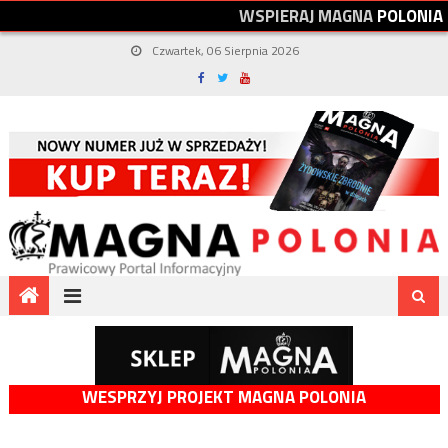
W
S
P
I
E
R
A
J
M
A
G
N
A
P
O
L
O
N
I
A
Czwartek, 06 Sierpnia 2026
WESPRZYJ PROJEKT MAGNA POLONIA