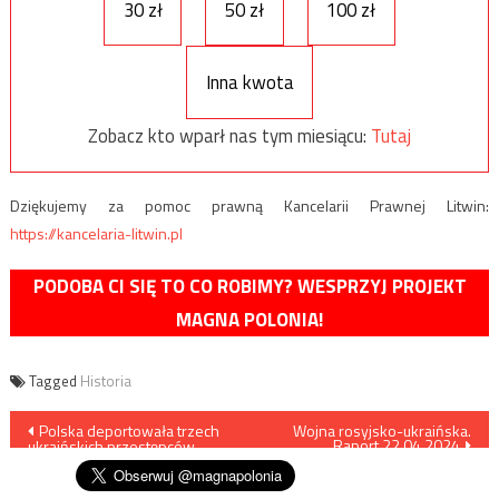
30 zł
50 zł
100 zł
Inna kwota
Zobacz kto wparł nas tym miesiącu:
Tutaj
Dziękujemy za pomoc prawną Kancelarii Prawnej Litwin:
https://kancelaria-litwin.pl
PODOBA CI SIĘ TO CO ROBIMY? WESPRZYJ PROJEKT
MAGNA POLONIA!
Tagged
Historia
Nawigacja
Polska deportowała trzech
Wojna rosyjsko-ukraińska.
Raport 22.04.2024
ukraińskich przestępców
wpisu