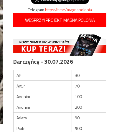
Telegram
https://t.me/magnapolonia
WESPRZYJ PROJEKT MAGNA POLONIA
Darczyńcy - 30.07.2026
AP
30
Artur
70
Anonim
100
Anonim
200
Arleta
90
Piotr
500