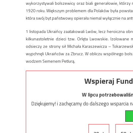
wykorzystywali bolszewicy oraz biali generałowie, którzy 
1920 roku. Większym problemem dla Polaków była powstał
która swój byt państwowy opierała niemal wyłącznie na an
1 listopada Ukraińcy zaatakowali Lwów, lecz heroiczna ob
kilkunastoletnie dzieci tzw. Orlęta Lwowskie. Izolowane 
odsieczy ze strony sił Michała Karaszewicza – Tokarzewski
wypchnęli Ukraińców za Zbrucz. W obliczu wspólnego bolsz
wodzem Semenem Petlurą.
Wspieraj Fund
W lipcu potrzebowaliś
Dziękujemy! i zachęcamy do dalszego wsparcia na