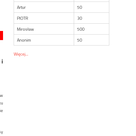
Artur
50
PIOTR
30
Mirosław
500
Anonim
50
Więcej...
 i
ów
ku
ie
sy