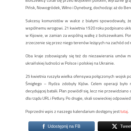
Bolszewicy cofali się przed wojskiem polskim, wyraźnie graj
Pińsk, Nowogródek, Wilno i Dyneburg, dochodząc aż do Ber
Sukcesy komunistów w walce z białymi spowodowały, że Po
wspólnemu wrogowi. 21 kwietnia 1920 roku podpisano układ
w Kijowie, w zamian za wspólną walkę z bolszewikami. Po
zrzeczenie się przez niego terenów leżących na zachód od r
Oba kraje zobowiązały się też do niezawierania umów 
ukraińskiej ludności w Polsce i polskiej na Ukrainie.
25 kwietnia ruszyła wielka ofensywa połączonych wojsk po
Śmigłego – Rydza zdobyły Kijów. Celem operacji było n
decydującej batalii. Plan powiódł się, lecz nie przewidzia
dla rządu URL i Petlury. Po drugie, skali sowieckiej odpowied
Poprzedni wpis z naszego kalendarium dostępny jest
tutaj
.
Udostępnij na FB
Twee