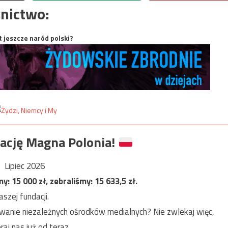
nictwo:
t jeszcze naród polski?
ację Magna Polonia!
Lipiec 2026
my:
15 000
zł, zebraliśmy:
15 633,5
zł.
szej fundacji.
anie niezależnych ośrodków medialnych? Nie zwlekaj więc,
raj nas już od teraz.