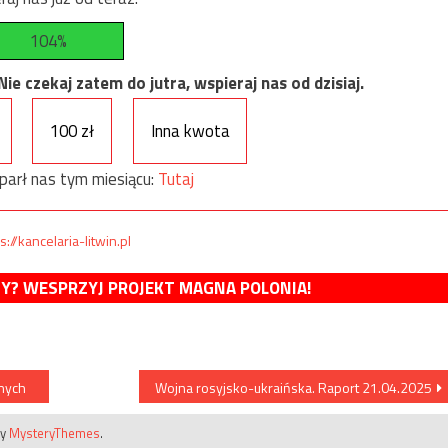
104%
e czekaj zatem do jutra, wspieraj nas od dzisiaj.
100 zł
Inna kwota
parł nas tym miesiącu:
Tutaj
s://kancelaria-litwin.pl
MY? WESPRZYJ PROJEKT MAGNA POLONIA!
anych
Wojna rosyjsko-ukraińska. Raport 21.04.2025
by
MysteryThemes
.