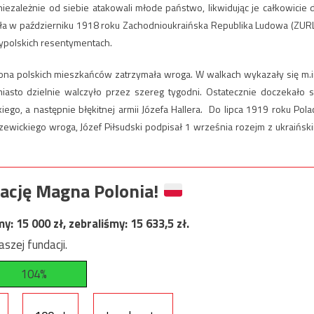
niezależnie od siebie atakowali młode państwo, likwidując je całkowicie 
a w październiku 1918 roku Zachodnioukraińska Republika Ludowa (ZURL
typolskich resentymentach.
rona polskich mieszkańców zatrzymała wroga. W walkach wykazały się m.i
miasto dzielnie walczyło przez szereg tygodni. Ostatecznie doczekało s
ego, a następnie błękitnej armii Józefa Hallera. Do lipca 1919 roku Pola
ewickiego wroga, Józef Piłsudski podpisał 1 września rozejm z ukraińsk
ację Magna Polonia!
my:
15 000
zł, zebraliśmy:
15 633,5
zł.
szej fundacji.
104%