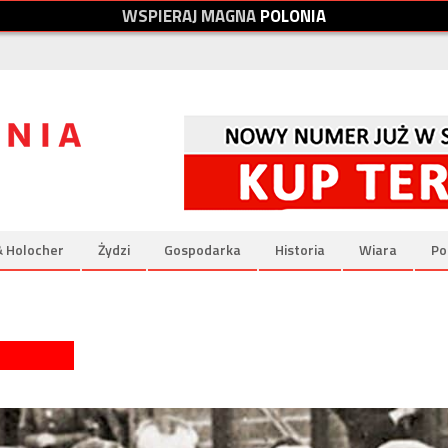
W
S
P
I
E
R
A
J
M
A
G
N
A
P
O
L
O
N
I
A
& Holocher
Żydzi
Gospodarka
Historia
Wiara
Po