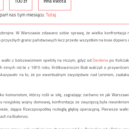
100 zł
Inna kwota
parł nas tym miesiącu:
Tutaj
 zbrojne. W Warszawie zdawano sobie sprawę, że wielka konfrontacja 
gu przyszłych granic państwowych lecz przede wszystkim na losie dopiero 
j walki z bolszewizmem spełzły na niczym, gdyż od
Denikina
po Kołczak
h innych niż te z 1815 roku. Krótkowzroczni Biali walczyli o przywrócen
skazywało na to, że po ewentualnym zwycięstwie nad Leninem, zaataku
ko komunistom, którzy rośli w siłę, zagrażając zarówno im jak Warszawi
u rosyjskiej wojny domowej, konfrontacja ze zwycięzcą była nieuniknion
eże, dające Rzeczpospolitej rozległą głębię operacyjną. Pierwsze walki
ch na Białorusi.