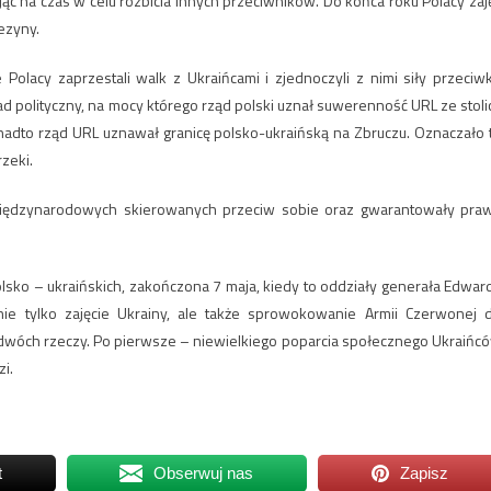
ąc na czas w celu rozbicia innych przeciwników. Do końca roku Polacy zaję
ezyny.
lacy zaprzestali walk z Ukraińcami i zjednoczyli z nimi siły przeciw
 polityczny, na mocy którego rząd polski uznał suwerenność URL ze stoli
nadto rząd URL uznawał granicę polsko-ukraińską na Zbruczu. Oznaczało 
zeki.
międzynarodowych skierowanych przeciw sobie oraz gwarantowały pra
lsko – ukraińskich, zakończona 7 maja, kiedy to oddziały generała Edwar
ie tylko zajęcie Ukrainy, ale także sprowokowanie Armii Czerwonej 
no dwóch rzeczy. Po pierwsze – niewielkiego poparcia społecznego Ukraińc
zi.
t
Obserwuj nas
Zapisz