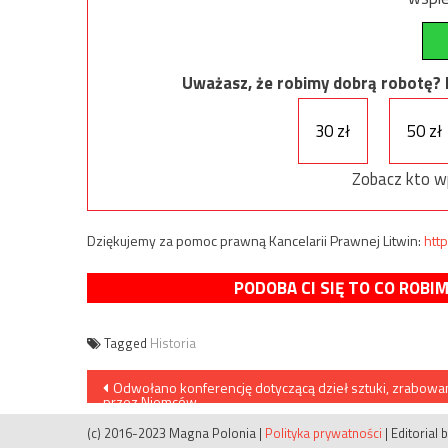
Uważasz, że robimy dobrą robotę? Ni
30 zł
50 zł
Zobacz kto w
Dziękujemy za pomoc prawną Kancelarii Prawnej Litwin:
http
PODOBA CI SIĘ TO CO ROBI
Tagged
Historia
Nawigacja
Odwołano konferencję dotyczącą dzieł sztuki, zrabow
przez Niemców
wpisu
(c) 2016-2023 Magna Polonia
|
Polityka prywatności
|
Editorial 