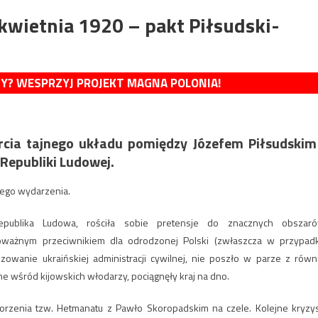
kwietnia 1920 – pakt Piłsudski-
MY? WESPRZYJ PROJEKT MAGNA POLONIA!
rcia tajnego układu pomiędzy Józefem Piłsudskim
Republiki Ludowej.
tego wydarzenia.
Republika Ludowa, rościła sobie pretensje do znacznych obszar
poważnym przeciwnikiem dla odrodzonej Polski (zwłaszcza w przypad
owanie ukraińskiej administracji cywilnej, nie poszło w parze z równ
e wśród kijowskich włodarzy, pociągnęły kraj na dno.
orzenia tzw. Hetmanatu z Pawło Skoropadskim na czele. Kolejne kryzy