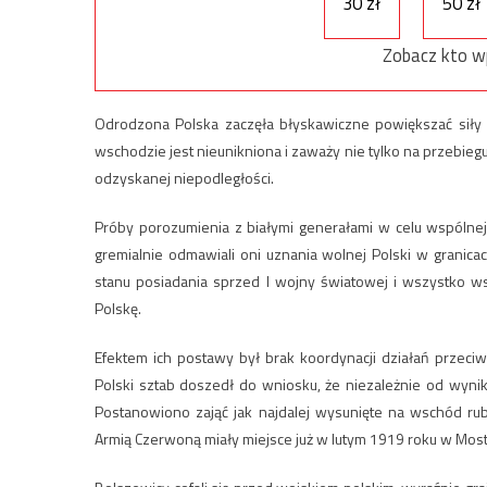
30 zł
50 zł
Zobacz kto w
Odrodzona Polska zaczęła błyskawiczne powiększać siły
wschodzie jest nieunikniona i zaważy nie tylko na przebie
odzyskanej niepodległości.
Próby porozumienia z białymi generałami w celu wspólne
gremialnie odmawiali oni uznania wolnej Polski w granicac
stanu posiadania sprzed I wojny światowej i wszystko w
Polskę.
Efektem ich postawy był brak koordynacji działań przeciw
Polski sztab doszedł do wniosku, że niezależnie od wynik
Postanowiono zająć jak najdalej wysunięte na wschód rubi
Armią Czerwoną miały miejsce już w lutym 1919 roku w Mosta