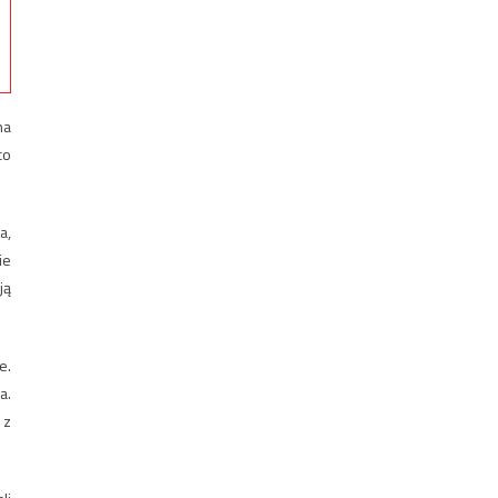
na
co
a,
ie
ją
e.
a.
 z