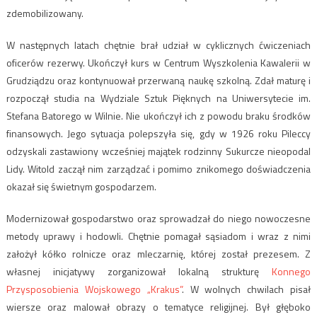
zdemobilizowany.
W następnych latach chętnie brał udział w cyklicznych ćwiczeniach
oficerów rezerwy. Ukończył kurs w Centrum Wyszkolenia Kawalerii w
Grudziądzu oraz kontynuował przerwaną naukę szkolną. Zdał maturę i
rozpoczął studia na Wydziale Sztuk Pięknych na Uniwersytecie im.
Stefana Batorego w Wilnie. Nie ukończył ich z powodu braku środków
finansowych. Jego sytuacja polepszyła się, gdy w 1926 roku Pileccy
odzyskali zastawiony wcześniej majątek rodzinny Sukurcze nieopodal
Lidy. Witold zaczął nim zarządzać i pomimo znikomego doświadczenia
okazał się świetnym gospodarzem.
Modernizował gospodarstwo oraz sprowadzał do niego nowoczesne
metody uprawy i hodowli. Chętnie pomagał sąsiadom i wraz z nimi
założył kółko rolnicze oraz mleczarnię, której został prezesem. Z
własnej inicjatywy zorganizował lokalną strukturę
Konnego
Przysposobienia Wojskowego „Krakus”
. W wolnych chwilach pisał
wiersze oraz malował obrazy o tematyce religijnej. Był głęboko