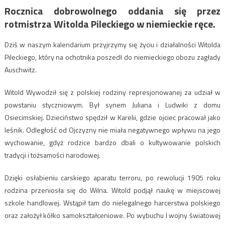
Rocznica dobrowolnego oddania się przez
rotmistrza Witolda Pileckiego w niemieckie ręce.
Dziś w naszym kalendarium przyjrzymy się życiu i działalności Witolda
Pileckiego, który na ochotnika poszedł do niemieckiego obozu zagłady
Auschwitz.
Witold Wywodził się z polskiej rodziny represjonowanej za udział w
powstaniu styczniowym. Był synem Juliana i Ludwiki z domu
Osiecimskiej. Dzieciństwo spędził w Karelii, gdzie ojciec pracował jako
leśnik. Odległość od Ojczyzny nie miała negatywnego wpływu na jego
wychowanie, gdyż rodzice bardzo dbali o kultywowanie polskich
tradycji i tożsamości narodowej.
Dzięki osłabieniu carskiego aparatu terroru, po rewolucji 1905 roku
rodzina przeniosła się do Wilna. Witold podjął naukę w miejscowej
szkole handlowej. Wstąpił tam do nielegalnego harcerstwa polskiego
oraz założył kółko samokształceniowe. Po wybuchu I wojny światowej