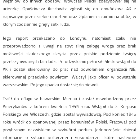
więźniów do innych obozów. Wówczas Pilecki zdecydował się na
ucieczkę. Opuściwszy Auschwitz zgłosił się do dowództwa AK z
napisanym przez siebie raportem oraz żądaniem szturmu na obóz, w
którym codziennie ginęły setki ludzi.
Jego raport przekazano do Londynu, natomiast ataku nie
przeprowadzono z uwagi na zbyt silną załogę wroga oraz brak
możliwości skutecznego ukrycia przez polskie podziemie tysięcy
przetrzymywanych tam ludzi. Po odzyskaniu pełni sił Pilecki wstąpił do
AK i został skierowany do prac nad powołaniem organizacji NIE,
skierowanej przeciwko sowietom. Walczył jako oficer w powstaniu
warszawskim. Po jego upadku dostał się do niewoli.
Trafił do oflagu w bawarskim Murnau i został oswobodzony przez
Amerykanów z końcem kwietnia 1945 roku. Wstąpił do 2. Korpusu
Polskiego we Włoszech, gdzie został wywiadowcą. Pod koniec 1945
roku wrócił do opanowanej przez komunistów Polski. Pracował pod
przybranym nazwiskiem w wytwórni perfum. Jednocześnie zbierał
informacje o sytuacji politycznej i gospodarczej, które następnie