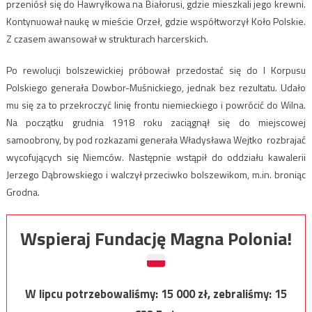
przeniósł się do Hawryłkowa na Białorusi, gdzie mieszkali jego krewni.
Kontynuował naukę w mieście Orzeł, gdzie współtworzył Koło Polskie.
Z czasem awansował w strukturach harcerskich.
Po rewolucji bolszewickiej próbował przedostać się do I Korpusu
Polskiego generała Dowbor-Muśnickiego, jednak bez rezultatu. Udało
mu się za to przekroczyć linię frontu niemieckiego i powrócić do Wilna.
Na początku grudnia 1918 roku zaciągnął się do miejscowej
samoobrony, by pod rozkazami generała Władysława Wejtko rozbrajać
wycofujących się Niemców. Następnie wstąpił do oddziału kawalerii
Jerzego Dąbrowskiego i walczył przeciwko bolszewikom, m.in. broniąc
Grodna.
Wspieraj Fundację Magna Polonia!
W lipcu potrzebowaliśmy:
15 000
zł, zebraliśmy:
15