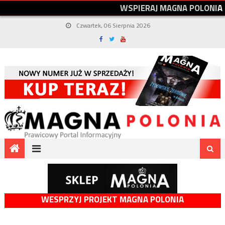
W
S
P
I
E
R
A
J
M
A
G
N
A
P
O
L
O
N
I
A
Czwartek, 06 Sierpnia 2026
WESPRZYJ PROJEKT MAGNA POLONIA