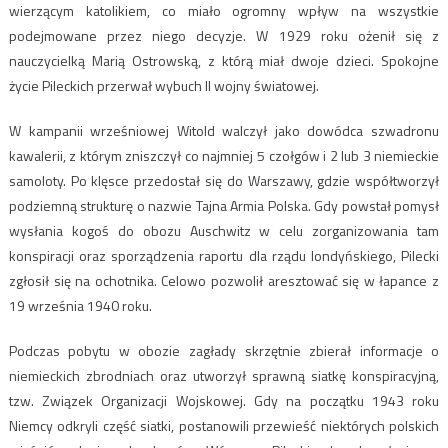
wierzącym katolikiem, co miało ogromny wpływ na wszystkie
podejmowane przez niego decyzje. W 1929 roku ożenił się z
nauczycielką Marią Ostrowską, z którą miał dwoje dzieci. Spokojne
życie Pileckich przerwał wybuch II wojny światowej.
W kampanii wrześniowej Witold walczył jako dowódca szwadronu
kawalerii, z którym zniszczył co najmniej 5 czołgów i 2 lub 3 niemieckie
samoloty. Po klęsce przedostał się do Warszawy, gdzie współtworzył
podziemną strukturę o nazwie Tajna Armia Polska. Gdy powstał pomysł
wysłania kogoś do obozu Auschwitz w celu zorganizowania tam
konspiracji oraz sporządzenia raportu dla rządu londyńskiego, Pilecki
zgłosił się na ochotnika. Celowo pozwolił aresztować się w łapance z
19 września 1940 roku.
Podczas pobytu w obozie zagłady skrzętnie zbierał informacje o
niemieckich zbrodniach oraz utworzył sprawną siatkę konspiracyjną,
tzw. Związek Organizacji Wojskowej. Gdy na początku 1943 roku
Niemcy odkryli część siatki, postanowili przewieść niektórych polskich