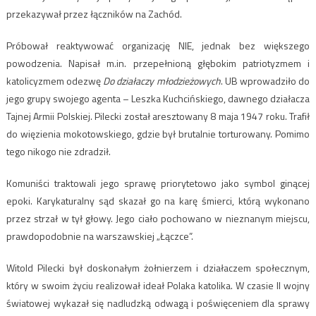
przekazywał przez łączników na Zachód.
Próbował reaktywować organizację NIE, jednak bez większego
powodzenia. Napisał m.in. przepełnioną głębokim patriotyzmem i
katolicyzmem odezwę
Do działaczy młodzieżowych
. UB wprowadziło do
jego grupy swojego agenta – Leszka Kuchcińskiego, dawnego działacza
Tajnej Armii Polskiej. Pilecki został aresztowany 8 maja 1947 roku. Trafił
do więzienia mokotowskiego, gdzie był brutalnie torturowany. Pomimo
tego nikogo nie zdradził.
Komuniści traktowali jego sprawę priorytetowo jako symbol ginącej
epoki. Karykaturalny sąd skazał go na karę śmierci, którą wykonano
przez strzał w tył głowy. Jego ciało pochowano w nieznanym miejscu,
prawdopodobnie na warszawskiej „Łączce”.
Witold Pilecki był doskonałym żołnierzem i działaczem społecznym,
który w swoim życiu realizował ideał Polaka katolika. W czasie II wojny
światowej wykazał się nadludzką odwagą i poświęceniem dla sprawy