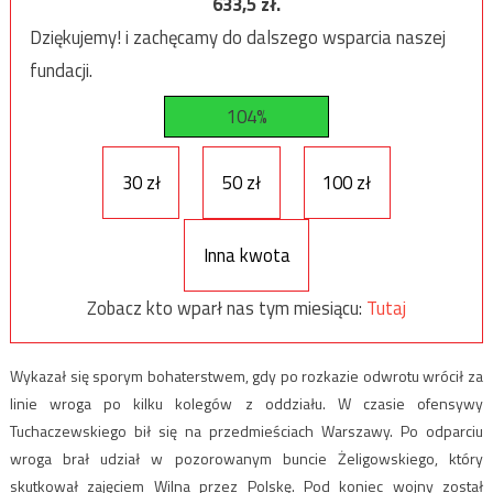
633,5
zł.
Dziękujemy! i zachęcamy do dalszego wsparcia naszej
fundacji.
104%
30 zł
50 zł
100 zł
Inna kwota
Zobacz kto wparł nas tym miesiącu:
Tutaj
Wykazał się sporym bohaterstwem, gdy po rozkazie odwrotu wrócił za
linie wroga po kilku kolegów z oddziału. W czasie ofensywy
Tuchaczewskiego bił się na przedmieściach Warszawy. Po odparciu
wroga brał udział w pozorowanym buncie Żeligowskiego, który
skutkował zajęciem Wilna przez Polskę. Pod koniec wojny został