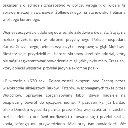
oskarżenia o zdradę i tchórzostwo w obliczu wroga. Król widział tę
sprawę inaczej i awansował Żółkiewskiego na stanowisko hetmana
wielkiego koronnego.
Wojnę rzeczywiście udało się odwlec, ale zaledwie o dwa lata. Stając na
rozkaz przełożonych w obronie przychylnego Polsce hospodara
Kacpra Grazzianiego, hetman wyruszył na wyprawę w głąb Mołdawii.
Niestety sejm przydzielił mu bardzo skromny liczebnie oddział, który
nie mógł zagwarantować powodzenia misji. Jakby było mało, Grazziani,
który obiecał wsparcie, przysłał jedynie skromne posiłki.
18 września 1620 roku Polacy zostali okrążeni pod Cecorą przez
wielokrotnie silniejszych Turków i Tatarów, wspomaganych także przez
Wołochów. Sprawnie zorganizowany tabor dawał nadzieję na
bezpieczny powrót do ojczyzny, jednak 7 paźdzernika, już bardzo
blisko Dniestru wybuchła panika, przez którą większość armii została
rozbita. Hetman odmówił możliwości ratowania się i przebił szablą
konia, którego mu przywiedziono. Miał przy tym powiedzieć:
Nie