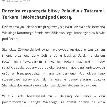
18 września 2023
Rocznica rozpoczęcia bitwy Polaków z Tatarami,
Turkami i Wołochami pod Cecorą.
Dziś w naszym kalendarium przyjrzymy się życiu i działalności hetmana
Wielkiego Koronnego Stanisława Żółkiewskiego, który zginął w bitwie
pod Cecorą.
Stanisław Żółkiewski był synem wojewody ruskiego o tym samym
imieniu oraz jego żony Zofii z domu Lipskiej. Dzięki koneksjom
rodzinnym i towarzyskim z możnymi rodami magnackimi młody
szlachcic został oddany pod opiekę jednej z najbardziej wpływowych
osób w Rzeczpospolitej – Jana Zamoyskiego. Pod okiem tego
stosunkowo sprawnego jak na warunki demokratyczne polityka
Stanisław doskonalił swoje zdolności dyplomatyczne i wojskowe.
W 1573 roku towarzyszył mu w delegacji do Francji w celu
poinformowania Henryka Walezego, że został obrany na króla