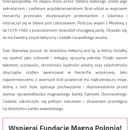
Rzeczpospolitej. Po objęciu tronu przez Stefana Batorego został jego
sekretarzem i zaufanym współpracownikiem. Brał udział w wyprawie
monarchy przeciwko zbuntowanym protestantom z Gdańska i
odznaczył się w bitwie pod Lubiszewem. Podczas wojen z Moskwą z
lat 1579-1582 z powodzeniem dowodził chorągwią jazdy. Okazało się,
że ma świetny zmysł taktyczny i zadatki na wielkiego wodza.
Sam Stanisław poczuł, że dziedzina militarna jest tą, w której chciałby
się spełnić jako człowiek i miłujący ojczyznę patriota. Dzięki swoim
talentom, uczciwości, skromności, lojalności władcy oraz szlachetności
obyczajów szybko awansował w hierarchii wojskowej. Jako
najwierniejszemu z wiernych król powierzał mu najtrudniejsze misje.
Jedną z nich była operacja pochwycenia i doprowadzenia przed
wymiar sprawiedliwości magnackiego banity Samuela Zborowskiego.
Zadanie zakończyło się pełnym sukcesem i straceniem przestępcy
na dziedzińcu zamku wawelskiego.
Wspieraj Fundację Magna Polonia!