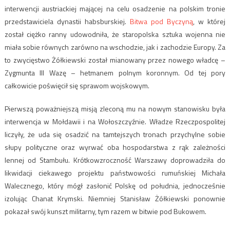
interwencji austriackiej mającej na celu osadzenie na polskim tronie
przedstawiciela dynastii habsburskiej.
Bitwa pod Byczyną
, w której
został ciężko ranny udowodniła, że staropolska sztuka wojenna nie
miała sobie równych zarówno na wschodzie, jak i zachodzie Europy. Za
to zwycięstwo Żółkiewski został mianowany przez nowego władcę –
Zygmunta III Wazę – hetmanem polnym koronnym. Od tej pory
całkowicie poświęcił się sprawom wojskowym.
Pierwszą poważniejszą misją zleconą mu na nowym stanowisku była
interwencja w Mołdawii i na Wołoszczyźnie. Władze Rzeczpospolitej
liczyły, że uda się osadzić na tamtejszych tronach przychylne sobie
słupy polityczne oraz wyrwać oba hospodarstwa z rąk zależności
lennej od Stambułu. Krótkowzroczność Warszawy doprowadziła do
likwidacji ciekawego projektu państwowości rumuńskiej Michała
Walecznego, który mógł zasłonić Polskę od południa, jednocześnie
izolując Chanat Krymski. Niemniej Stanisław Żółkiewski ponownie
pokazał swój kunszt militarny, tym razem w bitwie pod Bukowem.