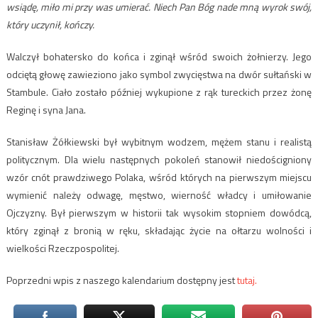
wsiądę, miło mi przy was umierać. Niech Pan Bóg nade mną wyrok swój,
który uczynił, kończy.
Walczył bohatersko do końca i zginął wśród swoich żołnierzy. Jego
odciętą głowę zawieziono jako symbol zwycięstwa na dwór sułtański w
Stambule. Ciało zostało później wykupione z rąk tureckich przez żonę
Reginę i syna Jana.
Stanisław Żółkiewski był wybitnym wodzem, mężem stanu i realistą
politycznym. Dla wielu następnych pokoleń stanowił niedościgniony
wzór cnót prawdziwego Polaka, wśród których na pierwszym miejscu
wymienić należy odwagę, męstwo, wierność władcy i umiłowanie
Ojczyzny. Był pierwszym w historii tak wysokim stopniem dowódcą,
który zginął z bronią w ręku, składając życie na ołtarzu wolności i
wielkości Rzeczpospolitej.
Poprzedni wpis z naszego kalendarium dostępny jest
tutaj.