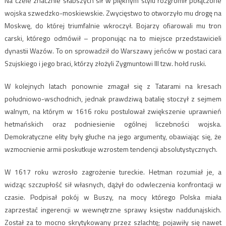
Na czele znacznie słabszych sił w pięknym stylu rozgromił połączone
wojska szwedzko-moskiewskie. Zwycięstwo to otworzyło mu drogę na
Moskwę, do której triumfalnie wkroczył. Bojarzy ofiarowali mu tron
carski, którego odmówił – proponując na to miejsce przedstawicieli
dynastii Wazów. To on sprowadził do Warszawy jeńców w postaci cara
Szujskiego i jego braci, którzy złożyli Zygmuntowi III tzw. hołd ruski.
W kolejnych latach ponownie zmagał się z Tatarami na kresach
południowo-wschodnich, jednak prawdziwą batalię stoczył z sejmem
walnym, na którym w 1616 roku postulował zwiększenie uprawnień
hetmańskich oraz podniesienie ogólnej liczebności wojska.
Demokratyczne elity były głuche na jego argumenty, obawiając się, że
wzmocnienie armii poskutkuje wzrostem tendencji absolutystycznych.
W 1617 roku wzrosło zagrożenie tureckie. Hetman rozumiał je, a
widząc szczupłość sił własnych, dążył do odwleczenia konfrontacji w
czasie. Podpisał pokój w Buszy, na mocy którego Polska miała
zaprzestać ingerencji w wewnętrzne sprawy księstw naddunajskich.
Został za to mocno skrytykowany przez szlachtę; pojawiły się nawet