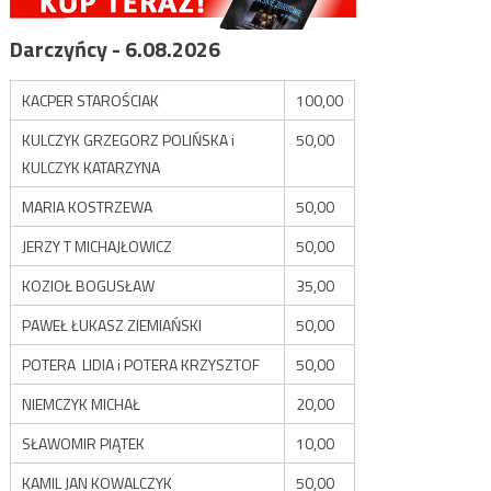
Darczyńcy - 6.08.2026
KACPER STAROŚCIAK
100,00
KULCZYK GRZEGORZ POLIŃSKA i
50,00
KULCZYK KATARZYNA
MARIA KOSTRZEWA
50,00
JERZY T MICHAJŁOWICZ
50,00
KOZIOŁ BOGUSŁAW
35,00
PAWEŁ ŁUKASZ ZIEMIAŃSKI
50,00
POTERA LIDIA i POTERA KRZYSZTOF
50,00
NIEMCZYK MICHAŁ
20,00
SŁAWOMIR PIĄTEK
10,00
KAMIL JAN KOWALCZYK
50,00