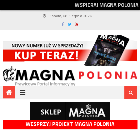
W
S
P
I
E
R
A
J
M
A
G
N
A
P
O
L
O
N
I
A
Sobota, 08 Sierpnia 2026
WESPRZYJ PROJEKT MAGNA POLONIA