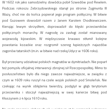
W 1602 rok jako samodzielny dowódca pobił Szwedów pod Rewlem.
Podczas rokoszu Zebrzydowskiego stanął po stronie Zygmunta III
Wazy, choć nie do końca popierał jego program polityczny. W bitwie
pod Guzowem dowodził razem z Janem Karolem Chodkiewiczem.
Kierując lewym skrzydłem, doprowadził do klęski przeciwników
politycznych monarchy. W nagrodę za zasługi został mianowany
wojewodą kijowskim. W międzyczasie krwawo stłumił kolejne
powstania kozackie oraz rozgromił szereg łupieżczych najazdów
zagonów tatarskich (m.in. w bitwie nad rzeką Udycz w 1606 roku).
Był przeciwny udziałowi polskich magnatów w dymitriadach. Nie poparł
też pomysłu oficjalnej interwencji zbrojnej sił Rzeczpospolitej. Mimo to
posłuszeństwo było dla niego zawsze najważniejsze, w związku z
czym w 1609 roku ruszył na czele wojsk polskich pod Smoleńsk. Nie
czekając na wynik oblężenia twierdzy, podążył w głąb terytorium
przeciwnika i stoczył najważniejszą w swej karierze bitwę pod
Kłuszynem z 4 lipca 1610 roku.