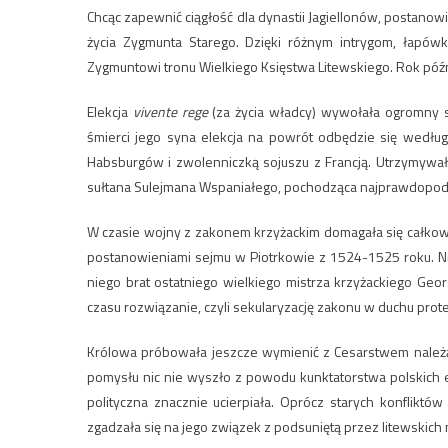
Chcąc zapewnić ciągłość dla dynastii Jagiellonów, postano
życia Zygmunta Starego. Dzięki różnym intrygom, łapów
Zygmuntowi tronu Wielkiego Księstwa Litewskiego. Rok póź
Elekcja
vivente rege
(za życia władcy) wywołała ogromny 
śmierci jego syna elekcja na powrót odbędzie się według
Habsburgów i zwolenniczką sojuszu z Francją. Utrzymywała
sułtana Sulejmana Wspaniałego, pochodząca najprawdopodo
W czasie wojny z zakonem krzyżackim domagała się całkowit
postanowieniami sejmu w Piotrkowie z 1524-1525 roku. Ni
niego brat ostatniego wielkiego mistrza krzyżackiego Ge
czasu rozwiązanie, czyli sekularyzację zakonu w duchu prot
Królowa próbowała jeszcze wymienić z Cesarstwem należące
pomysłu nic nie wyszło z powodu kunktatorstwa polskich el
polityczna znacznie ucierpiała. Oprócz starych konflikt
zgadzała się na jego związek z podsuniętą przez litewskic