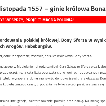
listopada 1557 – ginie królowa Bona
MY? WESPRZYJ PROJEKT MAGNA POLONIA!
ordowania polskiej królowej, Bony Sforza w wyni
nich wrogów: Habsburgów.
ci jednej z najbardziej znanych, polskich królowych: Bony Sforza.
jącego w Mediolanie. Jej rodzicami byli Gian Galeazzo Sforza oraz Izabe
 przedwcześnie, a cała Italia pogrążyła się w wojnach podsycanych prz
też tytułu wyniosła z domu nienawiść do powyższych, a zwłaszcza Do
bietę tamtego czasu, tj. potrafiła nie tylko czytać i pisać, ale znała się 
turalna inteligencja, zainteresowanie polityką oraz nauką. Na matkę spa