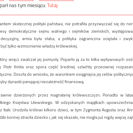
parł nas tym miesiącu:
Tutaj
antem skutecznej polityki państwa, nie potrafiła przyzwyczaić się do no
ocesy demokratyczne sejmu walnego i sejmików ziemskich, występowa
decyzyjny, armia była słaba, a polityka zagraniczna ociężała i zwyk
e być tylko wzmocnienie władzy królewskiej.
tóry wręcz zwalczał jej pomysły. Poparło ją za to kilka wpływowych osó
 Piotr Kmita oraz spora część średniej szlachty przeciwnej rozpasan
yczne. Doszła do wniosku, że warunkiem osiągnięcia jej celów polityczny
łyby dynastii panującej niezależność finansową.
awnie dzierżonych przez magnaterię królewszczyzn. Ponadto w lata
kiego Księstwa Litewskiego. W odzyskanych majątkach upowszechnia
Italii. Urodziła królowi kilkoro dzieci, w tym Zygmunta Augusta oraz An
 konnej straciła dziecko i, jak się okazało, nie mogła już nigdy więcej zaj