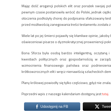
Mając dość arogancji polskich elit oraz porażek swojej poli
pewnym czasie postanowiła wrócić do Polski, jednak ciężk
otoczenia podłożyły chorej do podpisania sfałszowany te
przed możliwością zanegowania treści testamentu została 
Wiele lat po jej śmierci pojawiły się kłamliwe opinie, jako
oświeceniowi pisarze o dyzmokratycznej proweniencji pokro
Bona Sforza była osobą bardzo inteligentną, oczytaną i
kwestiach politycznych oraz gospodarnością w zarządz
wzmocnienia finansowego państwa oraz podniesienia
krótkowzrocznych elit i wręcz nienawiścią szlacheckich de
Plany królowej powiodły się tylko częściowo, gdyż nie znal
Poprzedni wpis z naszego kalendarium dostępny jest
tutaj.
Udostępnij na FB
Twee