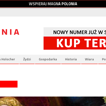
W
S
P
I
E
R
A
J
M
A
G
N
A
P
O
L
O
N
I
A
& Holocher
Żydzi
Gospodarka
Historia
Wiara
Po