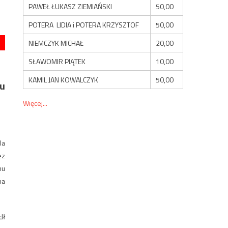
PAWEŁ ŁUKASZ ZIEMIAŃSKI
50,00
POTERA LIDIA i POTERA KRZYSZTOF
50,00
NIEMCZYK MICHAŁ
20,00
SŁAWOMIR PIĄTEK
10,00
KAMIL JAN KOWALCZYK
50,00
ku
Więcej...
la
ez
mu
na
dł