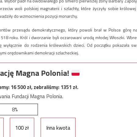
. Wybór padł na owdowiałego po śmierci pierwszej żony Barbary Zápoly
zeciw woli polskiej magnaterii i szlachty, które życzyły sobie królowej
wadziły do wzmocnienia pozycji monarchy.
mentów przesądu demokratycznego, który powoli brał w Polsce górę n
518 roku. Król i dworzanie byli oczarowani urodą młodej Włoszki. Wbr
ę wyłącznie do rodzenia królewskich dzieci. Od początku pokazała sw
owymi orędownikami demokracji szlacheckiej.
ację Magna Polonia!
jemy:
16 500
zł, zebraliśmy:
1351
zł.
ania Fundacji Magna Polonia.
8%
100 zł
Inna kwota