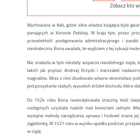
Zobacz kto w
Wychowana w Italii, gdzie silna władza książęca była gwar
panujących w Koronie Polskiej. W kraju tym, przez pr
przewlekłość postępowania administracyjnego i paraliż 
nieskuteczna. Bona uważała, że wyjściem z tej sytuacji moż
Nie znalazła w tym niestety wsparcia nieudolnego męża, k
takich jak prymas Andrzej Krzycki i marszałek nadworny
magnatów. Wraz z nimi zbudowała własne stronnictwo polit
jest pozyskanie stałych, wysokich źródeł dochodu, które da
Do 1524 roku Bona rewindykowała znaczną ilość niepr
następnych uzyskała nadzór nad komorami celnymi Wiel
wydajne metody zarządzania, uprawy i hodowli znane jej z 
Jagiellonkę. W 1527 roku w wyniku upadku podczas przejażdżki
w ciążę.