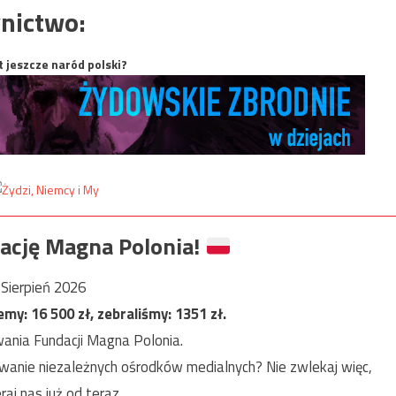
nictwo:
t jeszcze naród polski?
ację Magna Polonia!
Sierpień 2026
jemy:
16 500
zł, zebraliśmy:
1351
zł.
ania Fundacji Magna Polonia.
anie niezależnych ośrodków medialnych? Nie zwlekaj więc,
raj nas już od teraz.