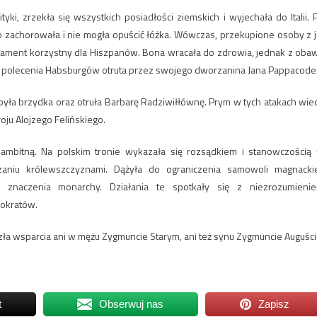
tyki, zrzekła się wszystkich posiadłości ziemskich i wyjechała do Italii. 
o zachorowała i nie mogła opuścić łóżka. Wówczas, przekupione osoby z j
stament korzystny dla Hiszpanów. Bona wracała do zdrowia, jednak z oba
z polecenia Habsburgów otruta przez swojego dworzanina Jana Pappacode
by była brzydka oraz otruła Barbarę Radziwiłłównę. Prym w tych atakach wied
ju Alojzego Felińskiego.
 ambitną. Na polskim tronie wykazała się rozsądkiem i stanowczością
aniu królewszczyznami. Dążyła do ograniczenia samowoli magnackie
 znaczenia monarchy. Działania te spotkały się z niezrozumieni
mokratów.
azła wsparcia ani w mężu Zygmuncie Starym, ani też synu Zygmuncie Auguści
t
Obserwuj nas
Zapisz