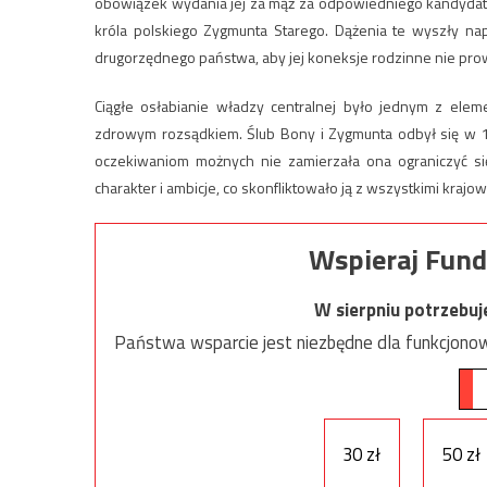
obowiązek wydania jej za mąż za odpowiedniego kandydata
króla polskiego Zygmunta Starego. Dążenia te wyszły napr
drugorzędnego państwa, aby jej koneksje rodzinne nie pro
Ciągłe osłabianie władzy centralnej było jednym z ele
zdrowym rozsądkiem. Ślub Bony i Zygmunta odbył się w 1
oczekiwaniom możnych nie zamierzała ona ograniczyć si
charakter i ambicje, co skonfliktowało ją z wszystkimi kraj
Wspieraj Fund
W sierpniu potrzebu
Państwa wsparcie jest niezbędne dla funkcjonow
30 zł
50 zł