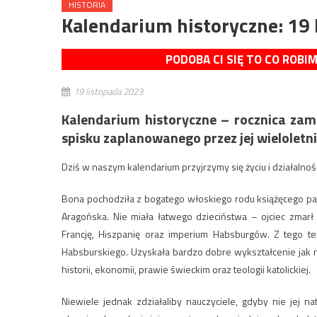
HISTORIA
Kalendarium historyczne: 19 
PODOBA CI SIĘ TO CO ROBI
19 listopada 2023
Kalendarium historyczne – rocznica zam
spisku zaplanowanego przez jej wielolet
Dziś w naszym kalendarium przyjrzymy się życiu i działalnoś
Bona pochodziła z bogatego włoskiego rodu książęcego panu
Aragońska. Nie miała łatwego dzieciństwa – ojciec zmarł
Francję, Hiszpanię oraz imperium Habsburgów. Z tego 
Habsburskiego. Uzyskała bardzo dobre wykształcenie jak na ko
historii, ekonomii, prawie świeckim oraz teologii katolickiej.
Niewiele jednak zdziałaliby nauczyciele, gdyby nie jej na