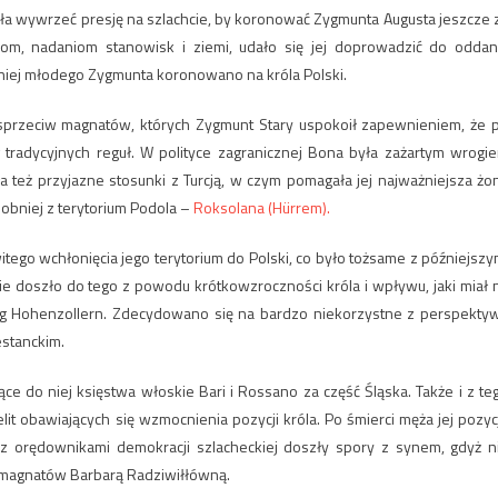
wiła wywrzeć presję na szlachcie, by koronować Zygmunta Augusta jeszcze 
kom, nadaniom stanowisk i ziemi, udało się jej doprowadzić do oddan
niej młodego Zygmunta koronowano na króla Polski.
sprzeciw magnatów, których Zygmunt Stary uspokoił zapewnieniem, że 
 tradycyjnych reguł. W polityce zagranicznej Bona była zażartym wrogi
 też przyjazne stosunki z Turcją, w czym pomagała jej najważniejsza żo
bniej z terytorium Podola –
Roksolana (Hürrem).
ego wchłonięcia jego terytorium do Polski, co było tożsame z późniejszy
e doszło do tego z powodu krótkowzroczności króla i wpływu, jaki miał 
org Hohenzollern. Zdecydowano się na bardzo niekorzystne z perspekty
estanckim.
 do niej księstwa włoskie Bari i Rossano za część Śląska. Także i z te
it obawiających się wzmocnienia pozycji króla. Po śmierci męża jej pozyc
ów z orędownikami demokracji szlacheckiej doszły spory z synem, gdyż n
h magnatów Barbarą Radziwiłłówną.