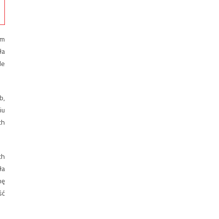
rm
ła
le
b,
iu
ch
ch
ła
nę
ść