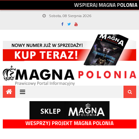
W
S
P
I
E
R
A
J
M
A
G
N
A
P
O
L
O
N
I
A
Sobota, 08 Sierpnia 2026
WESPRZYJ PROJEKT MAGNA POLONIA