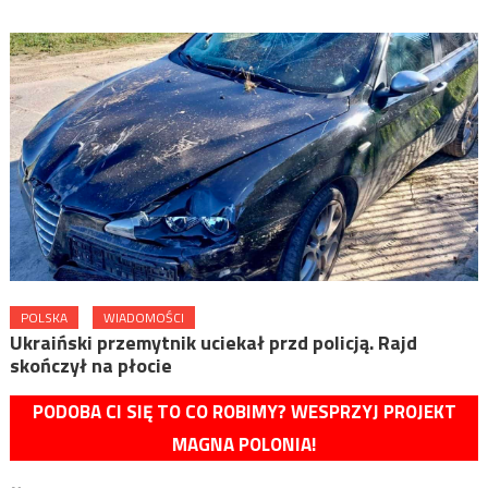
POLSKA
WIADOMOŚCI
Ukraiński przemytnik uciekał przd policją. Rajd
skończył na płocie
PODOBA CI SIĘ TO CO ROBIMY? WESPRZYJ PROJEKT
MAGNA POLONIA!