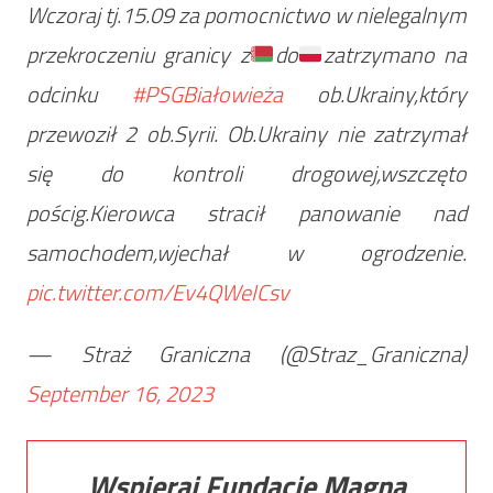
Wczoraj tj.15.09 za pomocnictwo w nielegalnym
przekroczeniu granicy z
do
zatrzymano na
odcinku
#PSGBiałowieża
ob.Ukrainy,który
przewoził 2 ob.Syrii. Ob.Ukrainy nie zatrzymał
się do kontroli drogowej,wszczęto
pościg.Kierowca stracił panowanie nad
samochodem,wjechał w ogrodzenie.
pic.twitter.com/Ev4QWeICsv
— Straż Graniczna (@Straz_Graniczna)
September 16, 2023
Wspieraj Fundację Magna