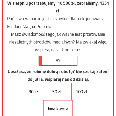
W sierpniu potrzebujemy:
16 500
zł, zebraliśmy:
1351
zł.
Państwa wsparcie jest niezbędne dla funkcjonowania
Fundacji Magna Polonia.
Masz świadomość tego jak ważne jest przetrwanie
niezależnych ośrodków medialnych? Nie zwlekaj więc,
wspieraj nas już od teraz.
8%
Uważasz, że robimy dobrą robotę? Nie czekaj zatem
do jutra, wspieraj nas od dzisiaj.
30 zł
50 zł
100 zł
Inna kwota