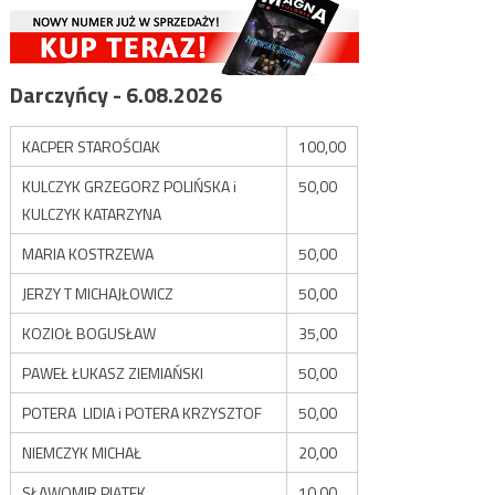
Darczyńcy - 6.08.2026
KACPER STAROŚCIAK
100,00
KULCZYK GRZEGORZ POLIŃSKA i
50,00
KULCZYK KATARZYNA
MARIA KOSTRZEWA
50,00
JERZY T MICHAJŁOWICZ
50,00
KOZIOŁ BOGUSŁAW
35,00
PAWEŁ ŁUKASZ ZIEMIAŃSKI
50,00
POTERA LIDIA i POTERA KRZYSZTOF
50,00
NIEMCZYK MICHAŁ
20,00
SŁAWOMIR PIĄTEK
10,00