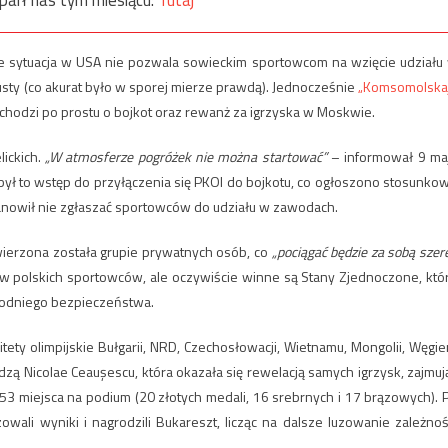
 że sytuacja w USA nie pozwala sowieckim sportowcom na wzięcie udziału
pusty (co akurat było w sporej mierze prawdą). Jednocześnie
„Komsomolska
chodzi po prostu o bojkot oraz rewanż za igrzyska w Moskwie.
lickich.
„W atmosferze pogróżek nie można startować”
– informował 9 ma
, był to wstęp do przyłączenia się PKOl do bojkotu, co ogłoszono stosunko
stanowił nie zgłaszać sportowców do udziału w zawodach.
wierzona została grupie prywatnych osób, co
„pociągać będzie za sobą szer
 w polskich sportowców, ale oczywiście winne są Stany Zjednoczone, któ
hodniego bezpieczeństwa.
ety olimpijskie Bułgarii, NRD, Czechosłowacji, Wietnamu, Mongolii, Węgier
zą Nicolae Ceaușescu, która okazała się rewelacją samych igrzysk, zajmuj
 53 miejsca na podium (20 złotych medali, 16 srebrnych i 17 brązowych). 
wali wyniki i nagrodzili Bukareszt, licząc na dalsze luzowanie zależnoś