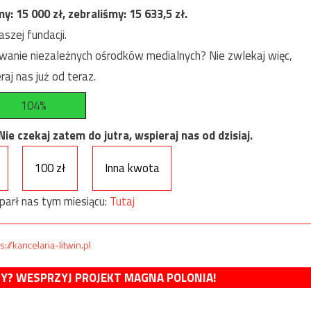
my:
15 000
zł, zebraliśmy:
15 633,5
zł.
szej fundacji.
anie niezależnych ośrodków medialnych? Nie zwlekaj więc,
raj nas już od teraz.
104%
e czekaj zatem do jutra, wspieraj nas od dzisiaj.
100 zł
Inna kwota
parł nas tym miesiącu:
Tutaj
s://kancelaria-litwin.pl
MY? WESPRZYJ PROJEKT MAGNA POLONIA!