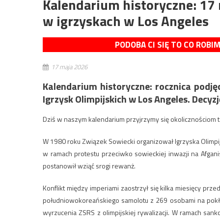
Kalendarium historyczne: 17 
w igrzyskach w Los Angeles
PODOBA CI SIĘ TO CO ROBI
17 maja 2026
Kalendarium historyczne: rocznica podjęc
Igrzysk Olimpijskich w Los Angeles. Decy
Dziś w naszym kalendarium przyjrzymy się okolicznościom 
W 1980 roku Związek Sowiecki organizował Igrzyska Olimp
w ramach protestu przeciwko sowieckiej inwazji na Afganis
postanowił wziąć srogi rewanż.
Konflikt między imperiami zaostrzył się kilka miesięcy prz
południowokoreańskiego samolotu z 269 osobami na pokład
wyrzucenia ZSRS z olimpijskiej rywalizacji. W ramach sank