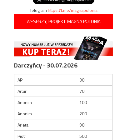
Telegram
https://t.me/magnapolonia
WESPRZYJ PROJEKT MAGNA POLONIA
Darczyńcy - 30.07.2026
AP
30
Artur
70
Anonim
100
Anonim
200
Arleta
90
Piotr
500