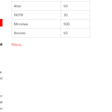
Artur
50
PIOTR
30
Mirosław
500
Anonim
50
ie
Więcej...
e,
ml
ec
at
mu