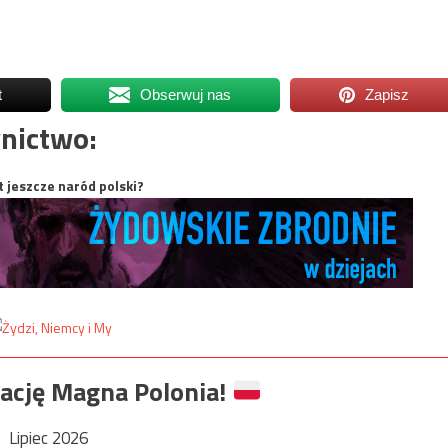
t
Obserwuj nas
Zapisz
nictwo:
t jeszcze naród polski?
ację Magna Polonia!
Lipiec 2026