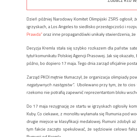
Dzień później Narodowy Komitet Olimpijski ZSRS ogłosił,
igrzyskach, a Los Angeles to siedlisko przestępczości i roz
Prawda”
oraz inne propagandówki unikały stwierdzenia, że 
Decyzja Kremla stała się szybko rozkazem dla państw sate
tytuł komunikatu Polskiej Agencji Prasowej. Jak się okazało
późno, bo dopiero 17 maja. Tego dnia zarząd oficjalnie po
Zarząd PKOl mętnie tłumaczył, że organizacja olimpiady po
negatywnych następstw”
. Ubolewano przy tym, że to cios
rzekomo nie potrafią zapewnić reprezentantom bloku wsc
Do 17 maja rezygnację ze startu w igrzyskach ogłosiły komit
Kuby. Co ciekawe, z monolitu wyłamała się Rumunia pod wod
drugie miejsce w klasyfikacji medalowej. Rumuni zdobyli aż
tym fakcie zaczęto spekulować, że sędziowie celowo fałszo
Rumunii od Kremla.