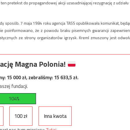
en pretekst do propagandowej akcji uzasadniającej rezygnację z udziału
y sposób. 7 maja 1984 roku agencja TASS opublikowała komunikat, będą
e poinformowano, że z powodu braku pisemnych gwarancji zapewnien
stycznych ze strony organizatorów igrzysk. Kreml zmuszony jest odwoł
ację Magna Polonia!
my:
15 000
zł, zebraliśmy:
15 633,5
zł.
szej fundacji.
104%
100 zł
Inna kwota
parł nas tym miesiącu:
Tutaj