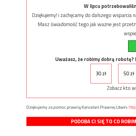
W lipcu potrzebowaliś
Dziękujemy! i zachęcamy do dalszego wsparcia na
Masz świadomość tego jak ważne jest przetrw
wspie
Uważasz, że robimy dobrą robotę? Ni
30 zł
50 zł
Zobacz kto w
Dziękujemy za pomoc prawną Kancelarii Prawnej Litwin:
http
PODOBA CI SIĘ TO CO ROBI