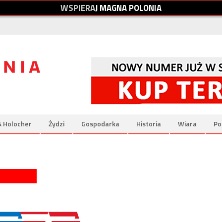
W
S
P
I
E
R
A
J
M
A
G
N
A
P
O
L
O
N
I
A
& Holocher
Żydzi
Gospodarka
Historia
Wiara
Po