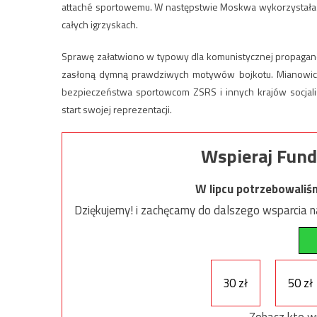
attaché sportowemu. W następstwie Moskwa wykorzystała t
całych igrzyskach.
Sprawę załatwiono w typowy dla komunistycznej propagand
zasłoną dymną prawdziwych motywów bojkotu. Mianowici
bezpieczeństwa sportowcom ZSRS i innych krajów socjali
start swojej reprezentacji.
Wspieraj Fund
W lipcu potrzebowaliś
Dziękujemy! i zachęcamy do dalszego wsparcia na
30 zł
50 zł
Zobacz kto w