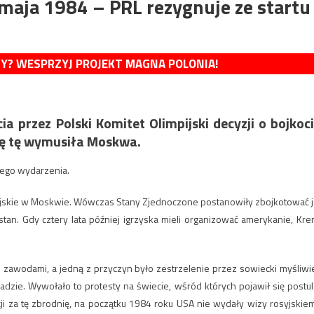
maja 1984 – PRL rezygnuje ze startu
MY? WESPRZYJ PROJEKT MAGNA POLONIA!
ia przez Polski Komitet Olimpijski decyzji o bojkoc
zję tę wymusiła Moskwa.
tego wydarzenia.
ijskie w Moskwie. Wówczas Stany Zjednoczone postanowiły zbojkotować j
tan. Gdy cztery lata później igrzyska mieli organizować amerykanie, Kre
ed zawodami, a jedną z przyczyn było zestrzelenie przez sowiecki myśliwi
zie. Wywołało to protesty na świecie, wśród których pojawił się postul
cji za tę zbrodnię, na początku 1984 roku USA nie wydały wizy rosyjskie