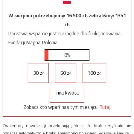
W sierpniu potrzebujemy:
16 500
zł, zebraliśmy:
1351
zł.
Państwa wsparcie jest niezbędne dla funkcjonowania
Fundacji Magna Polonia.
8%
30 zł
50 zł
100 zł
Inna kwota
Zobacz kto wparł nas tym miesiącu:
Tutaj
Zwolennicy nowelizacji przekonują jednak, że brak certyfikatu nie
oznacza automatycznie braku znajomości polskiego. Posłowie Lewicy i