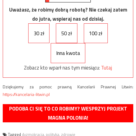
Uważasz, że robimy dobrą robotę? Nie czekaj zatem
do jutra, wspieraj nas od dzisiaj.
30 zł
50 zł
100 zł
Inna kwota
Zobacz kto wparł nas tym miesiącu:
Tutaj
Dziękujemy za pomoc prawną Kancelarii Prawnej Litwin:
https://kancelaria-litwin.pl
PODOBA CI SIĘ TO CO ROBIMY? WESPRZYJ PROJEKT
MAGNA POLONIA!
Tagged
dyzmokracja
,
polityka
,
zdrowie