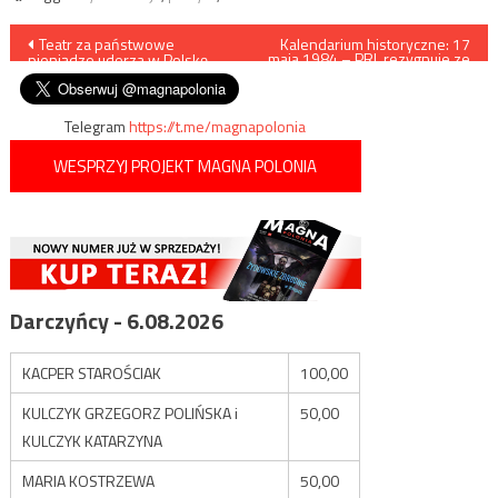
Nawigacja
Teatr za państwowe
Kalendarium historyczne: 17
maja 1984 – PRL rezygnuje ze
pieniądze uderza w Polskę
startu w igrzyskach w Los
wpisu
Angeles
Telegram
https://t.me/magnapolonia
WESPRZYJ PROJEKT MAGNA POLONIA
Darczyńcy - 6.08.2026
KACPER STAROŚCIAK
100,00
KULCZYK GRZEGORZ POLIŃSKA i
50,00
KULCZYK KATARZYNA
MARIA KOSTRZEWA
50,00