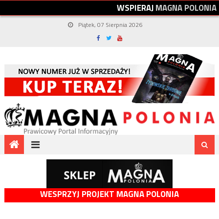
W
S
P
I
E
R
A
J
M
A
G
N
A
P
O
L
O
N
I
A
Piątek, 07 Sierpnia 2026
WESPRZYJ PROJEKT MAGNA POLONIA