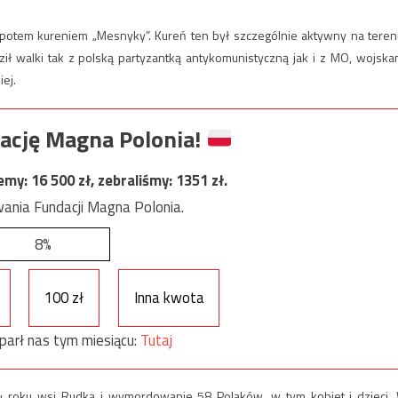
 potem kureniem „Mesnyky”. Kureń ten był szczególnie aktywny na teren
ił walki tak z polską partyzantką antykomunistyczną jak i z MO, wojska
ej.
ację Magna Polonia!
jemy:
16 500
zł, zebraliśmy:
1351
zł.
ania Fundacji Magna Polonia.
8%
100 zł
Inna kwota
parł nas tym miesiącu:
Tutaj
944 roku wsi Rudka i wymordowanie 58 Polaków, w tym kobiet i dzieci.