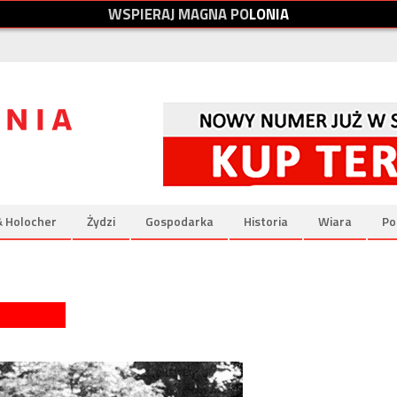
W
S
P
I
E
R
A
J
M
A
G
N
A
P
O
L
O
N
I
A
& Holocher
Żydzi
Gospodarka
Historia
Wiara
Po