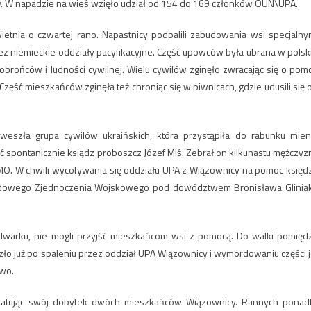
y. W napadzie na wieś wzięło udział od 154 do 169 członków OUN\UPA.
etnia o czwartej rano. Napastnicy podpalili zabudowania wsi specjalny
ez niemieckie oddziały pacyfikacyjne. Część upowców była ubrana w polsk
ońców i ludności cywilnej. Wielu cywilów zginęło zwracając się o pom
Część mieszkańców zginęła też chroniąc się w piwnicach, gdzie udusili się 
eszła grupa cywilów ukraińskich, która przystąpiła do rabunku mien
pontanicznie ksiądz proboszcz Józef Miś. Zebrał on kilkunastu mężczyzn
MO. W chwili wycofywania się oddziału UPA z Wiązownicy na pomoc księd
odowego Zjednoczenia Wojskowego pod dowództwem Bronisława Glinia
warku, nie mogli przyjść mieszkańcom wsi z pomocą. Do walki pomięd
ło już po spaleniu przez oddział UPA Wiązownicy i wymordowaniu części j
owo.
a ratując swój dobytek dwóch mieszkańców Wiązownicy. Rannych ponad