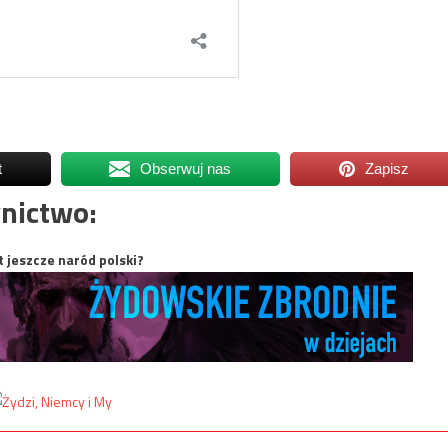
t
Obserwuj nas
Zapisz
nictwo:
t jeszcze naród polski?