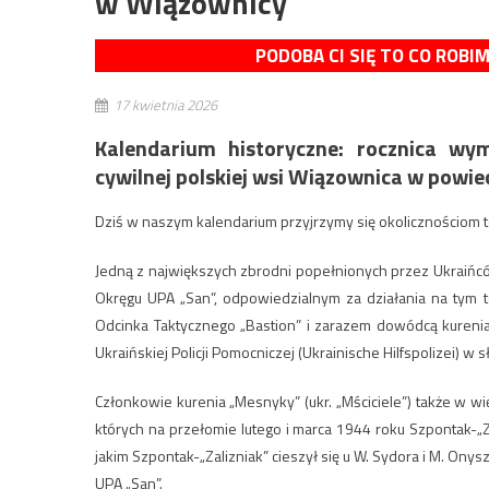
w Wiązownicy
PODOBA CI SIĘ TO CO ROBI
17 kwietnia 2026
Kalendarium historyczne: rocznica w
cywilnej polskiej wsi Wiązownica w powie
Dziś w naszym kalendarium przyjrzymy się okolicznościom 
Jedną z największych zbrodni popełnionych przez Ukraińcó
Okręgu UPA „San”, odpowiedzialnym za działania na tym 
Odcinka Taktycznego „Bastion” i zarazem dowódcą kurenia
Ukraińskiej Policji Pomocniczej (Ukrainische Hilfspolizei) w 
Członkowie kurenia „Mesnyky” (ukr. „Mściciele”) także w wię
których na przełomie lutego i marca 1944 roku Szpontak-„
jakim Szpontak-„Zalizniak” cieszył się u W. Sydora i M. Onys
UPA „San”.