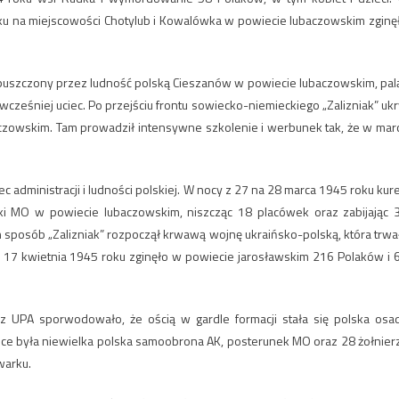
u na miejscowości Chotylub i Kowalówka w powiecie lubaczowskim zginę
opuszczony przez ludność polską Cieszanów w powiecie lubaczowskim, pal
wcześniej uciec. Po przejściu frontu sowiecko-niemieckiego „Zalizniak” ukr
aczowskim. Tam prowadził intensywne szkolenie i werbunek tak, że w mar
 administracji i ludności polskiej. W nocy z 27 na 28 marca 1945 roku kur
i MO w powiecie lubaczowskim, niszcząc 18 placówek oraz zabijając 
 sposób „Zalizniak” rozpoczął krwawą wojnę ukraińsko-polską, która trwa
 17 kwietnia 1945 roku zginęło w powiecie jarosławskim 216 Polaków i 
 UPA sporwodowało, że ością w gardle formacji stała się polska osa
sce była niewielka polska samoobrona AK, posterunek MO oraz 28 żołnier
warku.