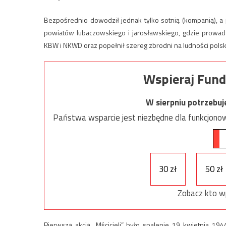
Bezpośrednio dowodził jednak tylko sotnią (kompanią), a
powiatów lubaczowskiego i jarosławskiego, gdzie prowadz
KBW i NKWD oraz popełnił szereg zbrodni na ludności polski
Wspieraj Fund
W sierpniu potrzebu
Państwa wsparcie jest niezbędne dla funkcjonow
30 zł
50 zł
Zobacz kto w
Pierwszą akcją „Mścicieli” było spalenie 19 kwietnia 1