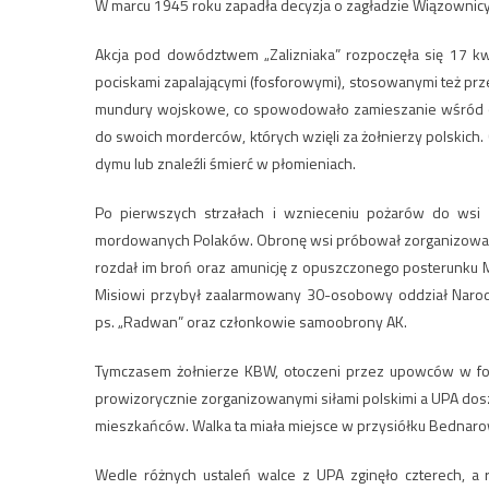
W marcu 1945 roku zapadła decyzja o zagładzie Wiązownic
Akcja pod dowództwem „Zalizniaka” rozpoczęła się 17 kwi
pociskami zapalającymi (fosforowymi), stosowanymi też prz
mundury wojskowe, co spowodowało zamieszanie wśród obr
do swoich morderców, których wzięli za żołnierzy polskich. 
dymu lub znaleźli śmierć w płomieniach.
Po pierwszych strzałach i wznieceniu pożarów do wsi w
mordowanych Polaków. Obronę wsi próbował zorganizować s
rozdał im broń oraz amunicję z opuszczonego posterunku 
Misiowi przybył zaalarmowany 30-osobowy oddział Nar
ps. „Radwan” oraz członkowie samoobrony AK.
Tymczasem żołnierze KBW, otoczeni przez upowców w fol
prowizorycznie zorganizowanymi siłami polskimi a UPA dosz
mieszkańców. Walka ta miała miejsce w przysiółku Bednar
Wedle różnych ustaleń walce z UPA zginęło czterech, 