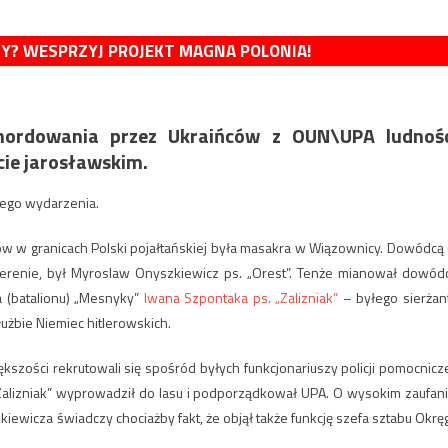
MY? WESPRZYJ PROJEKT MAGNA POLONIA!
ymordowania przez Ukraińców z OUN\UPA ludnośc
cie jarosławskim.
tego wydarzenia.
w w granicach Polski pojałtańskiej była masakra w Wiązownicy. Dowódcą 
terenie, był Myroslaw Onyszkiewicz ps. „Orest”. Tenże mianował dowód
 (batalionu) „Mesnyky”
Iwana Szpontaka ps. „Zalizniak”
– byłego sierżan
służbie Niemiec hitlerowskich.
kszości rekrutowali się spośród byłych funkcjonariuszy policji pomocnicze
Zalizniak” wyprowadził do lasu i podporządkował UPA. O wysokim zaufani
zkiewicza świadczy chociażby fakt, że objął także funkcję szefa sztabu Okrę