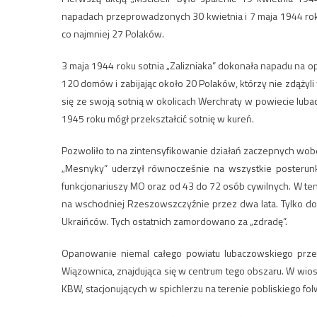
napadach przeprowadzonych 30 kwietnia i 7 maja 1944 rok
co najmniej 27 Polaków.
3 maja 1944 roku sotnia „Zalizniaka” dokonała napadu na 
120 domów i zabijając około 20 Polaków, którzy nie zdążyli 
się ze swoją sotnią w okolicach Werchraty w powiecie lub
1945 roku mógł przekształcić sotnię w kureń.
Pozwoliło to na zintensyfikowanie działań zaczepnych wobec
„Mesnyky” uderzył równocześnie na wszystkie posterunk
funkcjonariuszy MO oraz od 43 do 72 osób cywilnych. W ten
na wschodniej Rzeszowszczyźnie przez dwa lata. Tylko do
Ukraińców. Tych ostatnich zamordowano za „zdradę”.
Opanowanie niemal całego powiatu lubaczowskiego przez
Wiązownica, znajdująca się w centrum tego obszaru. W wio
KBW, stacjonujących w spichlerzu na terenie pobliskiego fol