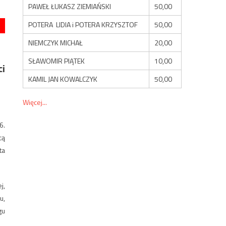
PAWEŁ ŁUKASZ ZIEMIAŃSKI
50,00
POTERA LIDIA i POTERA KRZYSZTOF
50,00
NIEMCZYK MICHAŁ
20,00
SŁAWOMIR PIĄTEK
10,00
i
KAMIL JAN KOWALCZYK
50,00
Więcej...
6.
cą
ta
j,
u,
gu