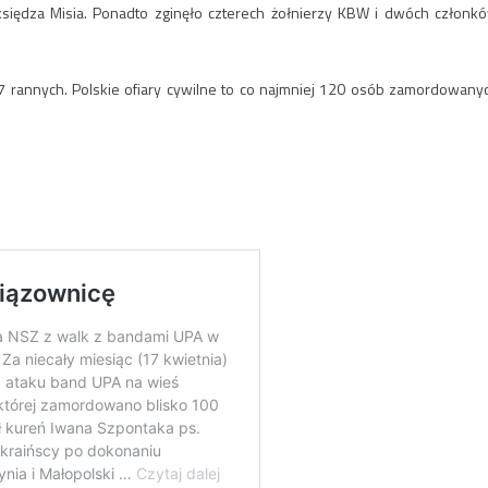
siędza Misia. Ponadto zginęło czterech żołnierzy KBW i dwóch członk
 17 rannych. Polskie ofiary cywilne to co najmniej 120 osób zamordowany