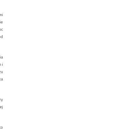
mi
ie
oc
od
ia
 i
zu
ka
zy
ej
to