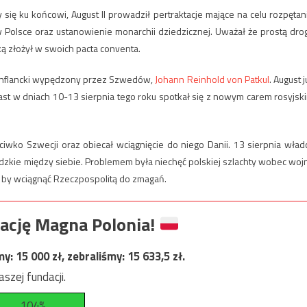
 się ku końcowi, August II prowadził pertraktacje mające na celu rozpętan
Polsce oraz ustanowienie monarchii dziedzicznej. Uważał że prostą dro
aką złożył w swoich pacta conventa.
c inflancki wypędzony przez Szwedów,
Johann Reinhold von Patkul
. August j
ast w dniach 10-13 sierpnia tego roku spotkał się z nowym carem rosyjsk
iwko Szwecji oraz obiecał wciągnięcie do niego Danii. 13 sierpnia wład
edzkie między siebie. Problemem była niechęć polskiej szlachty wobec woj
ko by wciągnąć Rzeczpospolitą do zmagań.
ację Magna Polonia!
my:
15 000
zł, zebraliśmy:
15 633,5
zł.
szej fundacji.
104%