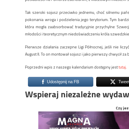
Tak szeroki sojusz przeciwko jednemu, choć silnemu pańs
pokonania wroga i podzielenia jego terytorium. Tym bardzi
która mogła zaabsorbować tradycyjnie przychylne Szwecji
młodości i teoretycznym niedoświadczeniu króla szwedzkieg
Pierwsze działania zaczepne Ligi Północnej, jeśli nie liczy
August II. To on montował sojusz i jako pierwszy chwycił za 
Poprzedni wpis z naszego kalendarium dostępny jest
tutaj.
Udostępnij na FB
Twee
Wspieraj niezależne wydaw
Czy jes