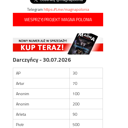
Telegram
https://t.me/magnapolonia
WESPRZYJ PROJEKT MAGNA POLONIA
Darczyńcy - 30.07.2026
AP
30
Artur
70
Anonim
100
Anonim
200
Arleta
90
Piotr
500