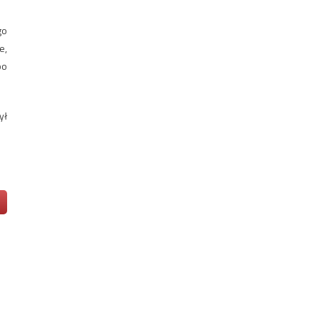
go
e,
po
ył