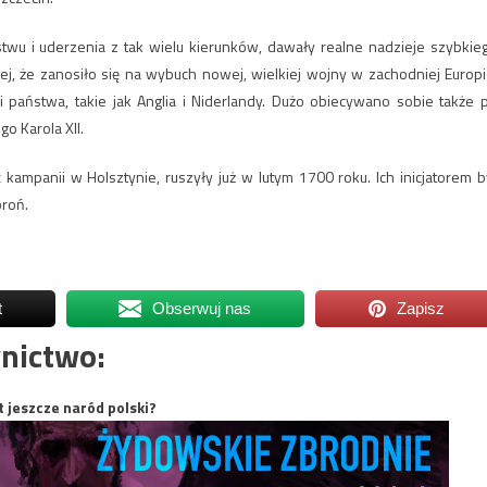
twu i uderzenia z tak wielu kierunków, dawały realne nadzieje szybkie
ej, że zanosiło się na wybuch nowej, wielkiej wojny w zachodniej Europi
 państwa, takie jak Anglia i Niderlandy. Dużo obiecywano sobie także 
o Karola XII.
ć kampanii w Holsztynie, ruszyły już w lutym 1700 roku. Ich inicjatorem b
broń.
t
Obserwuj nas
Zapisz
nictwo:
t jeszcze naród polski?