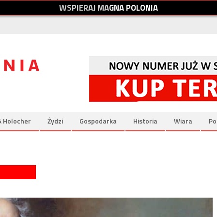
W
S
P
I
E
R
A
J
M
A
G
N
A
P
O
L
O
N
I
A
& Holocher
Żydzi
Gospodarka
Historia
Wiara
Po