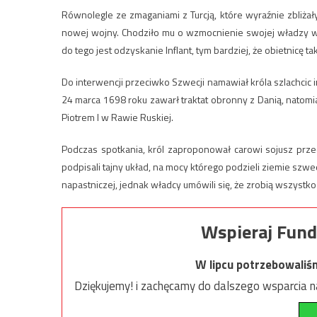
Równolegle ze zmaganiami z Turcją, które wyraźnie zbliżały
nowej wojny. Chodziło mu o wzmocnienie swojej władzy w 
do tego jest odzyskanie Inflant, tym bardziej, że obietnicę t
Do interwencji przeciwko Szwecji namawiał króla szlachci
24 marca 1698 roku zawarł traktat obronny z Danią, natomi
Piotrem I w Rawie Ruskiej.
Podczas spotkania, król zaproponował carowi sojusz przec
podpisali tajny układ, na mocy którego podzieli ziemie szw
napastniczej, jednak władcy umówili się, że zrobią wszyst
Wspieraj Fund
W lipcu potrzebowaliś
Dziękujemy! i zachęcamy do dalszego wsparcia na