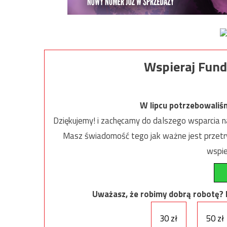
Wspieraj Fund
W lipcu potrzebowaliś
Dziękujemy! i zachęcamy do dalszego wsparcia na
Masz świadomość tego jak ważne jest przetrw
wspie
Uważasz, że robimy dobrą robotę? Ni
30 zł
50 zł