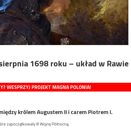
 sierpnia 1698 roku – układ w Rawie
MY? WESPRZYJ PROJEKT MAGNA POLONIA!
ędzy królem Augustem II i carem Piotrem I.
óre zapoczątkowały III Wojnę Północną.