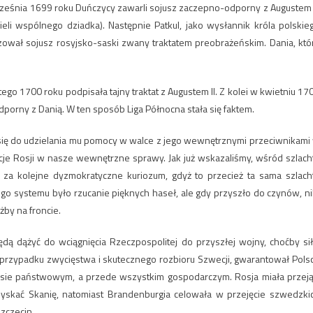
września 1699 roku Duńczycy zawarli sojusz zaczepno-odporny z Augustem I
i wspólnego dziadka). Następnie Patkul, jako wysłannik króla polskie
izował sojusz rosyjsko-saski zwany traktatem preobrażeńskim. Dania, któ
utego 1700 roku podpisała tajny traktat z Augustem II. Z kolei w kwietniu 17
orny z Danią. W ten sposób Liga Północna stała się faktem.
ł się do udzielania mu pomocy w walce z jego wewnętrznymi przeciwnikami
ncje Rosji w nasze wewnętrzne sprawy. Jak już wskazaliśmy, wśród szlach
 za kolejne dyzmokratyczne kuriozum, gdyż to przecież ta sama szlach
ego systemu było rzucanie pięknych haseł, ale gdy przyszło do czynów, ni
żby na froncie.
będą dążyć do wciągnięcia Rzeczpospolitej do przyszłej wojny, choćby sił
w przypadku zwycięstwa i skutecznego rozbioru Szwecji, gwarantował Pols
eresie państwowym, a przede wszystkim gospodarczym. Rosja miała przej
dzyskać Skanię, natomiast Brandenburgia celowała w przejęcie szwedzki
zczecin.