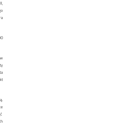
I,
go
ra
00
 w
ty
ta
kt
ą.
ce
ąć
ch