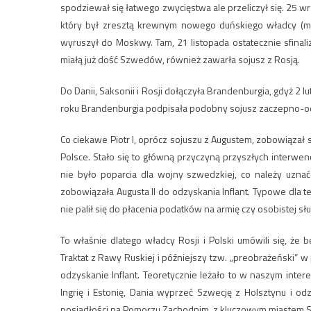
spodziewał się łatwego zwycięstwa ale przeliczył się. 25 
który był zresztą krewnym nowego duńskiego władcy (miel
wyruszył do Moskwy. Tam, 21 listopada ostatecznie sfinal
miałą już dość Szwedów, również zawarła sojusz z Rosją.
Do Danii, Saksonii i Rosji dołączyła Brandenburgia, gdyż 2 l
roku Brandenburgia podpisała podobny sojusz zaczepno-odp
Co ciekawe Piotr I, oprócz sojuszu z Augustem, zobowiąza
Polsce. Stało się to główną przyczyną przyszłych interwe
nie było poparcia dla wojny szwedzkiej, co należy uznać
zobowiązała Augusta II do odzyskania Inflant. Typowe dla t
nie palił się do płacenia podatków na armię czy osobistej słu
To właśnie dlatego władcy Rosji i Polski umówili się, że 
Traktat z Rawy Ruskiej i późniejszy tzw. „preobrażeński” 
odzyskanie Inflant. Teoretycznie leżało to w naszym int
Ingrię i Estonię, Dania wyprzeć Szwecję z Holsztynu i o
posiadłości na Pomorzu Zachodnim, z kluczowym miastem S