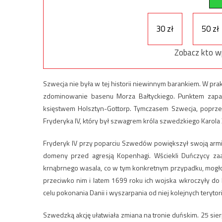
30 zł
50 zł
Zobacz kto w
Szwecja nie była w tej historii niewinnym barankiem. W pra
zdominowanie basenu Morza Bałtyckiego. Punktem zapal
księstwem Holsztyn-Gottorp. Tymczasem Szwecja, poprze
Fryderyka IV, który był szwagrem króla szwedzkiego Karola X
Fryderyk IV przy poparciu Szwedów powiększył swoją armię 
domeny przed agresją Kopenhagi. Wściekli Duńczycy zaata
krnąbrnego wasala, co w tym konkretnym przypadku, mogło
przeciwko nim i latem 1699 roku ich wojska wkroczyły do
celu pokonania Danii i wyszarpania od niej kolejnych terytor
Szwedzką akcję ułatwiała zmiana na tronie duńskim. 25 sierpn