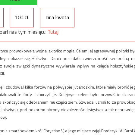
100 zł
Inna kwota
parł nas tym miesiącu:
Tutaj
ktyce prowokowała wojnę jak tylko mogła. Celem jej agresywnej polityki by
nym okazał się Holsztyn. Dania posiadała zwierzchność senioralną n
z swoje związki dynastyczne wywierała wpływ na księcia holsztyńskie
II.
i zbudował kilka fortów na półwyspie jutlandzkim, które miały bronić je
kowali te forty i zburzyli je. Kolejnym celem było oczywiście ukaran
 skończyć się odebraniem mu części ziem. Szwedzi uznali to za prowokac
 Holsztynu, pod pozorem obrony niezależności księstwa, a tak naprawdę
iów.
ia zmarł bowiem król Chrystian V, a jego miejsce zajął Fryderyk IV. Karol X