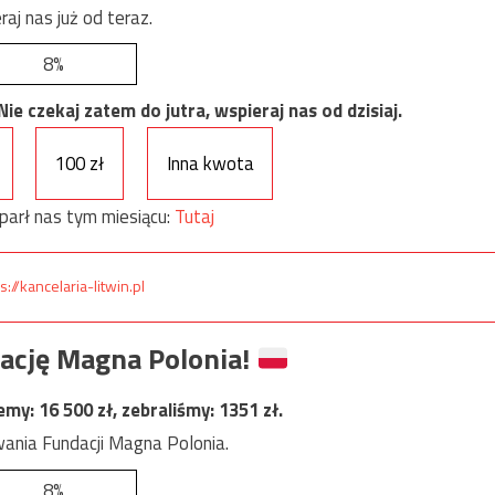
raj nas już od teraz.
8%
e czekaj zatem do jutra, wspieraj nas od dzisiaj.
100 zł
Inna kwota
parł nas tym miesiącu:
Tutaj
s://kancelaria-litwin.pl
ację Magna Polonia!
jemy:
16 500
zł, zebraliśmy:
1351
zł.
ania Fundacji Magna Polonia.
8%