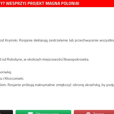
MY? WESPRZYJ PROJEKT MAGNA POLONIA!
ost Krymski. Rosjanie deklarują zestrzelenie lub przechwycenie wszystki
ód od Robotyne, w okolicach miejscowości Nowopokrowka.
horiwkę.
 i Kliszczeiwki.
skim. Rosjanie próbują maksymalnie zmiękczyć obronę ukraińską, by podj