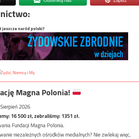
t
Obserwuj nas
Zapisz
nictwo:
t jeszcze naród polski?
ację Magna Polonia!
Sierpień 2026
jemy:
16 500
zł, zebraliśmy:
1351
zł.
ania Fundacji Magna Polonia.
anie niezależnych ośrodków medialnych? Nie zwlekaj więc,