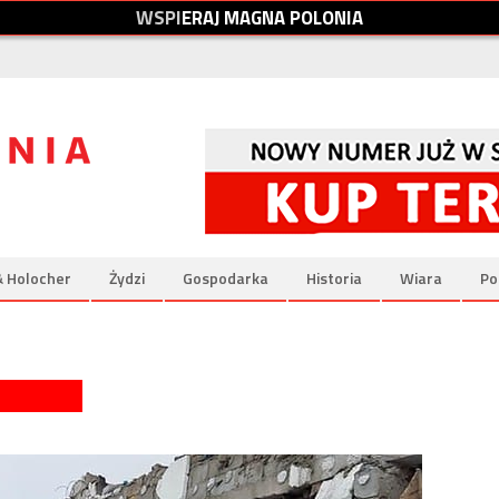
W
S
P
I
E
R
A
J
M
A
G
N
A
P
O
L
O
N
I
A
& Holocher
Żydzi
Gospodarka
Historia
Wiara
Po