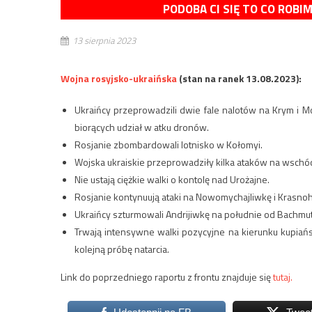
PODOBA CI SIĘ TO CO ROBI
13 sierpnia 2023
Wojna rosyjsko-ukraińska
(stan na ranek 13.08.2023):
Ukraińcy przeprowadzili dwie fale nalotów na Krym i M
biorących udział w atku dronów.
Rosjanie zbombardowali lotnisko w Kołomyi.
Wojska ukraiskie przeprowadziły kilka ataków na wsch
Nie ustają ciężkie walki o kontolę nad Urożajne.
Rosjanie kontynuują ataki na Nowomychajliwkę i Krasno
Ukraińcy szturmowali Andrijiwkę na południe od Bachmutu
Trwają intensywne walki pozycyjne na kierunku kupiań
kolejną próbę natarcia.
Link do poprzedniego raportu z frontu znajduje się
tutaj.