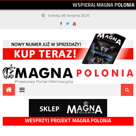
W
S
P
I
E
R
A
J
M
A
G
N
A
P
O
L
O
N
I
A
Sobota, 08 Sierpnia 2026
WESPRZYJ PROJEKT MAGNA POLONIA