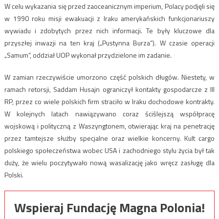
W celu wykazania się przed zaoceanicznym imperium, Polacy podjęli się
w 1990 roku misji ewakuacji z Iraku amerykańskich funkcjonariuszy
wywiadu i zdobytych przez nich informacji. Te były kluczowe dla
przyszłej inwazji na ten kraj („Pustynna Burza”). W czasie operacji
„Samum”, oddział UOP wykonał przydzielone im zadanie.
W zamian rzeczywiście umorzono część polskich długów. Niestety, w
ramach retorsji, Saddam Husajn ograniczył kontakty gospodarcze z III
RP, przez co wiele polskich firm straciło w Iraku dochodowe kontrakty.
W kolejnych latach nawiązywano coraz ściślejszą współpracę
wojskową i polityczną z Waszyngtonem, otwierając kraj na penetrację
przez tamtejsze służby specjalne oraz wielkie koncerny. Kult cargo
polskiego społeczeństwa wobec USA i zachodniego stylu życia był tak
duży, że wielu poczytywało nową wasalizację jako wręcz zasługę dla
Polski.
Wspieraj Fundację Magna Polonia!