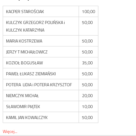
KACPER STAROŚCIAK
100,00
KULCZYK GRZEGORZ POLIŃSKA i
50,00
KULCZYK KATARZYNA
MARIA KOSTRZEWA
50,00
JERZY T MICHAJŁOWICZ
50,00
KOZIOŁ BOGUSŁAW
35,00
PAWEŁ ŁUKASZ ZIEMIAŃSKI
50,00
POTERA LIDIA i POTERA KRZYSZTOF
50,00
NIEMCZYK MICHAŁ
20,00
SŁAWOMIR PIĄTEK
10,00
KAMIL JAN KOWALCZYK
50,00
Więcej...