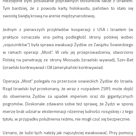
niezbędne było posiadanie poprawnych stosunków także z Izraelem.
Tym bardziej, że z powodu karty holokaustu, państwo to stało się
swoistą świętą krową na arenie międzynarodowej.
Jednym z pierwszych przykładów kooperacji z USA i Izraelem (w
praktyce oznaczała ona pełną podległość strony polskiej wobec
„sojuszników”) była sprawa ewakuacji Żydów ze Związku Sowieckiego
w ramach operacji „Most”. W celu jej przeprowadzenia, otworzono
Polskę na penetrację ze strony Mossadu (izraelski wywiad), Szin-Bet
(izraelski kontrwywiad i CIA (amerykański kontrwywiad.
Operacja „Most” polegała na przerzucie sowieckich Żydów do Izraela.
Rząd Izraelski był przekonany, że wraz z rozpadem ZSRS może dojść
do obwinienia Żydów za upadek imperium oraz do gigantycznych
pogromów. Doskonale zdawano sobie też sprawę, że Żydzi w sporej
mierze brali udział w eksterminacji rdzennej ludności rosyjskiej i z tego
tytułu, w przypadku poluźnienia reżimu, nie mogli czuć się bezpiecznie.
Uznano, że ludzi tych należy jak najszybciej ewakuować. Przy pomocy