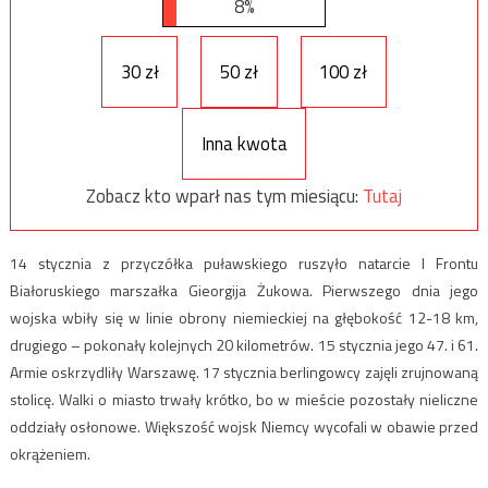
8%
30 zł
50 zł
100 zł
Inna kwota
Zobacz kto wparł nas tym miesiącu:
Tutaj
14 stycznia z przyczółka puławskiego ruszyło natarcie I Frontu
Białoruskiego marszałka Gieorgija Żukowa. Pierwszego dnia jego
wojska wbiły się w linie obrony niemieckiej na głębokość 12-18 km,
drugiego – pokonały kolejnych 20 kilometrów. 15 stycznia jego 47. i 61.
Armie oskrzydliły Warszawę. 17 stycznia berlingowcy zajęli zrujnowaną
stolicę. Walki o miasto trwały krótko, bo w mieście pozostały nieliczne
oddziały osłonowe. Większość wojsk Niemcy wycofali w obawie przed
okrążeniem.