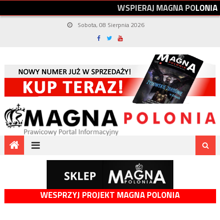
W
S
P
I
E
R
A
J
M
A
G
N
A
P
O
L
O
N
I
A
Sobota, 08 Sierpnia 2026
WESPRZYJ PROJEKT MAGNA POLONIA