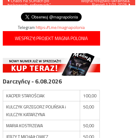
Nawigacja
Chaos na SORach po
Wojna rosyjsko-ukraińska.
Raport 12.01.2026
tuskowych „reformach”
wpisu
porodówek
Telegram
https://t.me/magnapolonia
WESPRZYJ PROJEKT MAGNA POLONIA
Darczyńcy - 6.08.2026
KACPER STAROŚCIAK
100,00
KULCZYK GRZEGORZ POLIŃSKA i
50,00
KULCZYK KATARZYNA
MARIA KOSTRZEWA
50,00
JERZY T MICHAJŁOWICZ
50,00