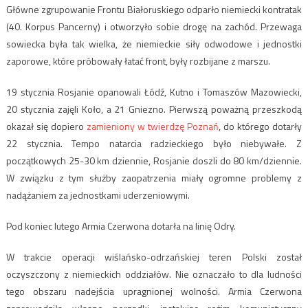
Główne zgrupowanie Frontu Białoruskiego odparło niemiecki kontratak
(40. Korpus Pancerny) i otworzyło sobie drogę na zachód. Przewaga
sowiecka była tak wielka, że niemieckie siły odwodowe i jednostki
zaporowe, które próbowały łatać front, były rozbijane z marszu.
19 stycznia Rosjanie opanowali Łódź, Kutno i Tomaszów Mazowiecki,
20 stycznia zajęli Koło, a 21 Gniezno. Pierwszą poważną przeszkodą
okazał się dopiero
zamieniony w twierdzę Poznań
, do którego dotarły
22 stycznia. Tempo natarcia radzieckiego było niebywałe. Z
początkowych 25-30 km dziennie, Rosjanie doszli do 80 km/dziennie.
W związku z tym służby zaopatrzenia miały ogromne problemy z
nadążaniem za jednostkami uderzeniowymi.
Pod koniec lutego Armia Czerwona dotarła na linię Odry.
W trakcie operacji wiślańsko-odrzańskiej teren Polski został
oczyszczony z niemieckich oddziałów. Nie oznaczało to dla ludności
tego obszaru nadejścia upragnionej wolności. Armia Czerwona