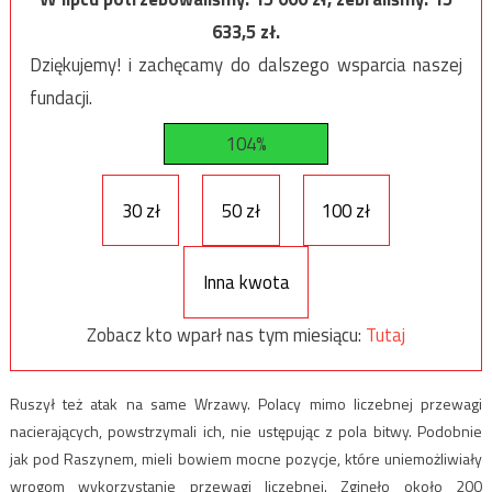
633,5
zł.
Dziękujemy! i zachęcamy do dalszego wsparcia naszej
fundacji.
104%
30 zł
50 zł
100 zł
Inna kwota
Zobacz kto wparł nas tym miesiącu:
Tutaj
Ruszył też atak na same Wrzawy. Polacy mimo liczebnej przewagi
nacierających, powstrzymali ich, nie ustępując z pola bitwy. Podobnie
jak pod Raszynem, mieli bowiem mocne pozycje, które uniemożliwiały
wrogom wykorzystanie przewagi liczebnej. Zginęło około 200