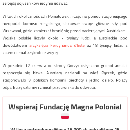
że będą sojuszników jedynie udawać.
W takich okolicznościach Poniatowski, licząc na pomoc stacjonującego
nieopodal korpusu rosyjskiego, ulokował swoje główne siły pod
Wrzawami, gdzie zamierzał bronić się przed nacierającymi Austriakami.
Wojska polskie liczyły około 7 tysięcy ludzi, a austriackie pod
dowództwem
arcyksięcia Ferdynanda d’Este
aż 18 tysięcy ludzi, a
zatem niemal trzykrotnie więcej.
W południe 12 czerwca od strony Gorzyc usłyszano grzmot armat i
rozpoczęła się bitwa. Austriacy nacierali na wieś Pączek, gdzie
stacjonowało 9 polskich kompanii piechoty i jedno działo. Polacy
odparli trzy szturmy i zmusili przeciwnika do odwrotu.
Wspieraj Fundację Magna Polonia!
W lipcu potrzebowaliśmy:
15 000
zł, zebraliśmy:
15