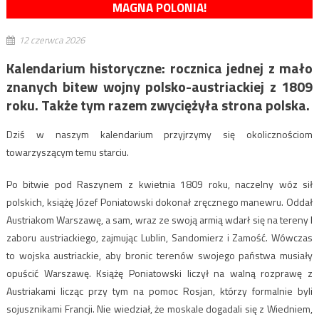
MAGNA POLONIA!
12 czerwca 2026
Kalendarium historyczne: rocznica jednej z mało
znanych bitew wojny polsko-austriackiej z 1809
roku. Także tym razem zwyciężyła strona polska.
Dziś w naszym kalendarium przyjrzymy się okolicznościom
towarzyszącym temu starciu.
Po bitwie pod Raszynem z kwietnia 1809 roku, naczelny wóz sił
polskich, książę Józef Poniatowski dokonał zręcznego manewru. Oddał
Austriakom Warszawę, a sam, wraz ze swoją armią wdarł się na tereny I
zaboru austriackiego, zajmując Lublin, Sandomierz i Zamość. Wówczas
to wojska austriackie, aby bronic terenów swojego państwa musiały
opuścić Warszawę. Książę Poniatowski liczył na walną rozprawę z
Austriakami licząc przy tym na pomoc Rosjan, którzy formalnie byli
sojusznikami Francji. Nie wiedział, że moskale dogadali się z Wiedniem,