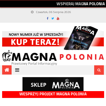
W
S
P
I
E
R
A
J
M
A
G
N
A
P
O
L
O
N
I
A
Czwartek, 06 Sierpnia 2026
WESPRZYJ PROJEKT MAGNA POLONIA