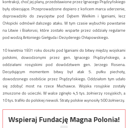
kontrakcji, choć jej plany, przedstawione przez Ignacego Prądzyńskiego
były obiecujące. Przeprowadzone dopiero z końcem marca uderzenie,
doprowadziło do zwycięstw pod Dębem Wielkim i Iganiami, lecz
Chłopicki odmówił dalszego ataku. W tym czasie wybuchło powstanie
na Litwie i Białorusi, które zostało wsparte przez oddziały regularne
pod wodzą Antoniego Giełguda i Dezyderego Chłapowskiego.
10 kwietnia 1831 roku doszło pod Iganiami do bitwy między wojskami
polskimi, dowodzonymi przez gen. Ignacego Prądzyńskiego, a
oddziałami rosyjskimi pod dowództwem gen. Jerzego Rosena.
Decydującym momentem bitwy był atak 5. pułku piechoty,
dowodzonego osobiście przez Prądzyńskiego. Oddziałom tym udało
się zdobyć most na rzece Muchawce. Wojska rosyjskie zostały
zmuszone do ucieczki. W walce zginęło 4,5 tys. żołnierzy rosyjskich, a
10 tys. trafiło do polskiej niewoli. Straty polskie wynosiły 500 żołnierzy.
Wspieraj Fundację Magna Polonia!