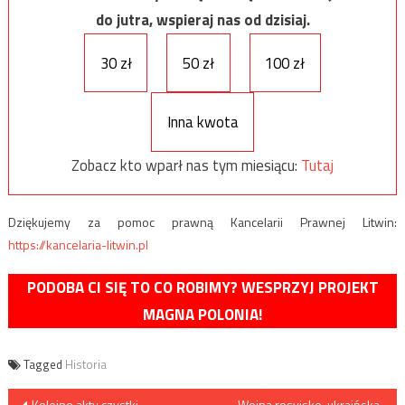
do jutra, wspieraj nas od dzisiaj.
30 zł
50 zł
100 zł
Inna kwota
Zobacz kto wparł nas tym miesiącu:
Tutaj
Dziękujemy za pomoc prawną Kancelarii Prawnej Litwin:
https://kancelaria-litwin.pl
PODOBA CI SIĘ TO CO ROBIMY? WESPRZYJ PROJEKT
MAGNA POLONIA!
Tagged
Historia
Nawigacja
Kolejne akty czystki
Wojna rosyjsko-ukraińska.