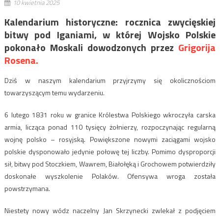
10 kwietnia 2025
Kalendarium historyczne: rocznica zwycięskiej
bitwy pod Iganiami, w której Wojsko Polskie
pokonało Moskali dowodzonych przez
Grigorija
Rosena.
Dziś w naszym kalendarium przyjrzymy się okolicznościom
towarzyszącym temu wydarzeniu.
6 lutego 1831 roku w granice Królestwa Polskiego wkroczyła carska
armia, licząca ponad 110 tysięcy żołnierzy, rozpoczynając regularną
wojnę polsko – rosyjską. Powiększone nowymi zaciągami wojsko
polskie dysponowało jedynie połowę tej liczby. Pomimo dysproporcji
sił, bitwy pod Stoczkiem, Wawrem, Białołęką i Grochowem potwierdziły
doskonałe wyszkolenie Polaków. Ofensywa wroga została
powstrzymana.
Niestety nowy wódz naczelny Jan Skrzynecki zwlekał z podjęciem