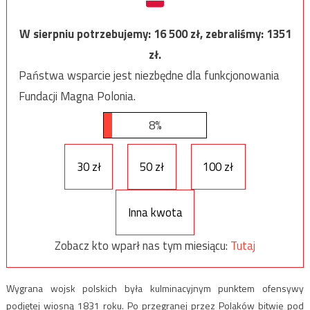
W sierpniu potrzebujemy:
16 500
zł, zebraliśmy:
1351
zł.
Państwa wsparcie jest niezbędne dla funkcjonowania
Fundacji Magna Polonia.
8%
30 zł
50 zł
100 zł
Inna kwota
Zobacz kto wparł nas tym miesiącu:
Tutaj
Wygrana wojsk polskich była kulminacyjnym punktem ofensywy
podjętej wiosną 1831 roku. Po przegranej przez Polaków bitwie pod