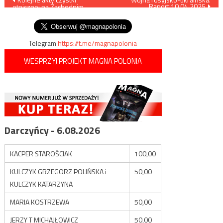
Raport 10.04.2025
etnicznej na Zachodnim
wpisu
Brzegu
Telegram
https://t.me/magnapolonia
WESPRZYJ PROJEKT MAGNA POLONIA
Darczyńcy - 6.08.2026
KACPER STAROŚCIAK
100,00
KULCZYK GRZEGORZ POLIŃSKA i
50,00
KULCZYK KATARZYNA
MARIA KOSTRZEWA
50,00
JERZY T MICHAJŁOWICZ
50,00