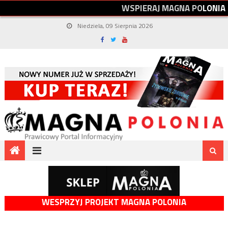
W
S
P
I
E
R
A
J
M
A
G
N
A
P
O
L
O
N
I
A
Niedziela, 09 Sierpnia 2026
WESPRZYJ PROJEKT MAGNA POLONIA