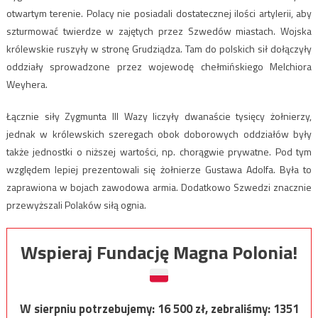
otwartym terenie. Polacy nie posiadali dostatecznej ilości artylerii, aby
szturmować twierdze w zajętych przez Szwedów miastach. Wojska
królewskie ruszyły w stronę Grudziądza. Tam do polskich sił dołączyły
oddziały sprowadzone przez wojewodę chełmińskiego Melchiora
Weyhera.
Łącznie siły Zygmunta III Wazy liczyły dwanaście tysięcy żołnierzy,
jednak w królewskich szeregach obok doborowych oddziałów były
także jednostki o niższej wartości, np. chorągwie prywatne. Pod tym
względem lepiej prezentowali się żołnierze Gustawa Adolfa. Była to
zaprawiona w bojach zawodowa armia. Dodatkowo Szwedzi znacznie
przewyższali Polaków siłą ognia.
Wspieraj Fundację Magna Polonia!
W sierpniu potrzebujemy:
16 500
zł, zebraliśmy:
1351