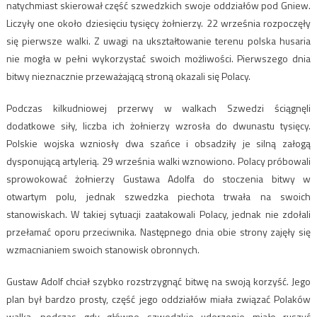
natychmiast skierował część szwedzkich swoje oddziałów pod Gniew.
Liczyły one około dziesięciu tysięcy żołnierzy. 22 września rozpoczęły
się pierwsze walki. Z uwagi na ukształtowanie terenu polska husaria
nie mogła w pełni wykorzystać swoich możliwości. Pierwszego dnia
bitwy nieznacznie przeważającą stroną okazali się Polacy.
Podczas kilkudniowej przerwy w walkach Szwedzi ściągnęli
dodatkowe siły, liczba ich żołnierzy wzrosła do dwunastu tysięcy.
Polskie wojska wzniosły dwa szańce i obsadziły je silną załogą
dysponującą artylerią. 29 września walki wznowiono. Polacy próbowali
sprowokować żołnierzy Gustawa Adolfa do stoczenia bitwy w
otwartym polu, jednak szwedzka piechota trwała na swoich
stanowiskach. W takiej sytuacji zaatakowali Polacy, jednak nie zdołali
przełamać oporu przeciwnika. Następnego dnia obie strony zajęły się
wzmacnianiem swoich stanowisk obronnych.
Gustaw Adolf chciał szybko rozstrzygnąć bitwę na swoją korzyść. Jego
plan był bardzo prosty, część jego oddziałów miała związać Polaków
walką, podczas gdy główne szwedzkie uderzenie miało ruszyć