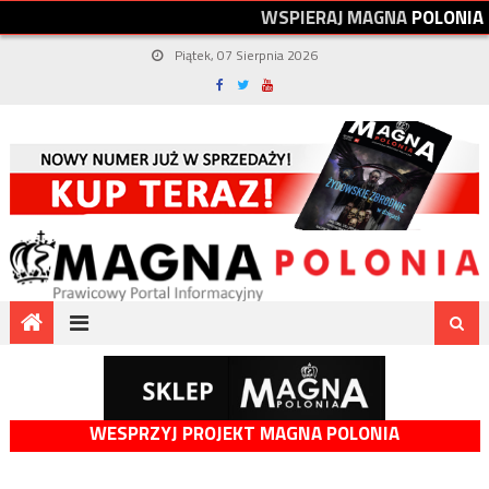
W
S
P
I
E
R
A
J
M
A
G
N
A
P
O
L
O
N
I
A
Piątek, 07 Sierpnia 2026
WESPRZYJ PROJEKT MAGNA POLONIA