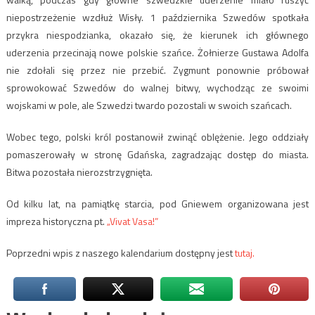
niepostrzeżenie wzdłuż Wisły. 1 października Szwedów spotkała
przykra niespodzianka, okazało się, że kierunek ich głównego
uderzenia przecinają nowe polskie szańce. Żołnierze Gustawa Adolfa
nie zdołali się przez nie przebić. Zygmunt ponownie próbował
sprowokować Szwedów do walnej bitwy, wychodząc ze swoimi
wojskami w pole, ale Szwedzi twardo pozostali w swoich szańcach.
Wobec tego, polski król postanowił zwinąć oblężenie. Jego oddziały
pomaszerowały w stronę Gdańska, zagradzając dostęp do miasta.
Bitwa pozostała nierozstrzygnięta.
Od kilku lat, na pamiątkę starcia, pod Gniewem organizowana jest
impreza historyczna pt.
„Vivat Vasa!”
Poprzedni wpis z naszego kalendarium dostępny jest
tutaj.