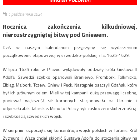
MAGNA POLONIA!
1 października 2024
Rocznica zakończenia kilkudniowej,
nierozstrzygniętej bitwy pod Gniewem.
Dziś w naszym kalendarium przyjrzymy się wydarzeniom
początkowemu etapowi wojny szwedzko-polskiej z lat 1625-1629.
W lipcu 1625 roku w Pilawie wylądowały oddziały króla Gustawa II
Adolfa. Szwedzi szybko opanowali Braniewo, Frombork, Tolkmicko,
Elbląg, Malbork, Tczew, Gniew i Puck. Następnie osaczyli Gdańsk, który
był ich głównym celem. Mieli w tej kampanii dużą przewagę liczebną,
ponieważ większość sił koronnych stacjonowała na Ukrainie i
odpierała ataki tatarskie. Mimo to Polacy byli zaskoczeni skutecznością
i szybkością szwedzkich wojsk.
W sierpniu rozpoczęła się koncentracja wojsk polskich w Toruniu. Król
Zygmunt III Waza chciał skłonić Gustawa Adolfa do stoczenia bitwy na