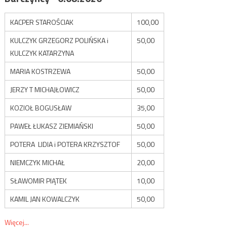
KACPER STAROŚCIAK
100,00
KULCZYK GRZEGORZ POLIŃSKA i
50,00
KULCZYK KATARZYNA
MARIA KOSTRZEWA
50,00
JERZY T MICHAJŁOWICZ
50,00
KOZIOŁ BOGUSŁAW
35,00
PAWEŁ ŁUKASZ ZIEMIAŃSKI
50,00
POTERA LIDIA i POTERA KRZYSZTOF
50,00
NIEMCZYK MICHAŁ
20,00
SŁAWOMIR PIĄTEK
10,00
KAMIL JAN KOWALCZYK
50,00
Więcej...