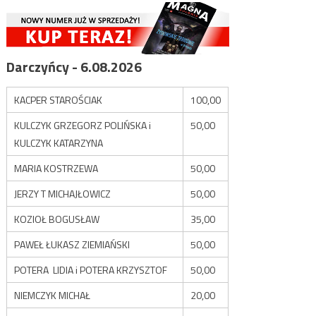
Darczyńcy - 6.08.2026
KACPER STAROŚCIAK
100,00
KULCZYK GRZEGORZ POLIŃSKA i
50,00
KULCZYK KATARZYNA
MARIA KOSTRZEWA
50,00
JERZY T MICHAJŁOWICZ
50,00
KOZIOŁ BOGUSŁAW
35,00
PAWEŁ ŁUKASZ ZIEMIAŃSKI
50,00
POTERA LIDIA i POTERA KRZYSZTOF
50,00
NIEMCZYK MICHAŁ
20,00