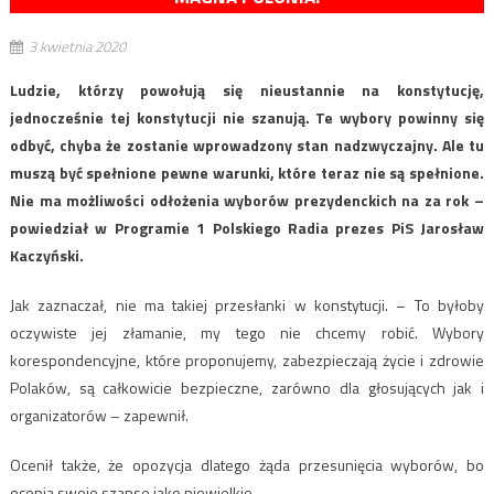
3 kwietnia 2020
Ludzie, którzy powołują się nieustannie na konstytucję,
jednocześnie tej konstytucji nie szanują. Te wybory powinny się
odbyć, chyba że zostanie wprowadzony stan nadzwyczajny. Ale tu
muszą być spełnione pewne warunki, które teraz nie są spełnione.
Nie ma możliwości odłożenia wyborów prezydenckich na za rok –
powiedział w Programie 1 Polskiego Radia prezes PiS Jarosław
Kaczyński.
Jak zaznaczał, nie ma takiej przesłanki w konstytucji. – To byłoby
oczywiste jej złamanie, my tego nie chcemy robić. Wybory
korespondencyjne, które proponujemy, zabezpieczają życie i zdrowie
Polaków, są całkowicie bezpieczne, zarówno dla głosujących jak i
organizatorów – zapewnił.
Ocenił także, że opozycja dlatego żąda przesunięcia wyborów, bo
ocenia swoje szanse jako niewielkie.