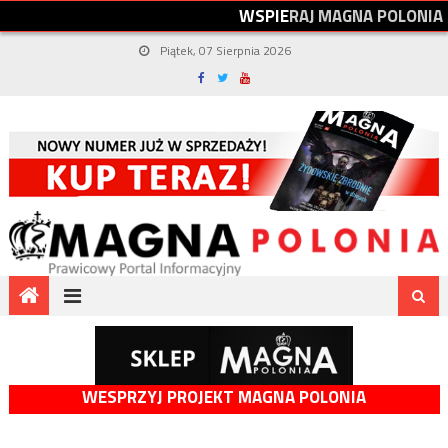
W
S
P
I
E
R
A
J
M
A
G
N
A
P
O
L
O
N
I
A
Piątek, 07 Sierpnia 2026
WESPRZYJ PROJEKT MAGNA POLONIA