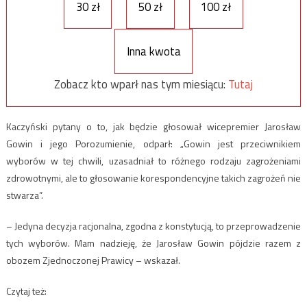
30 zł
50 zł
100 zł
Inna kwota
Zobacz kto wparł nas tym miesiącu:
Tutaj
Kaczyński pytany o to, jak będzie głosował wicepremier Jarosław
Gowin i jego Porozumienie, odparł: „Gowin jest przeciwnikiem
wyborów w tej chwili, uzasadniał to różnego rodzaju zagrożeniami
zdrowotnymi, ale to głosowanie korespondencyjne takich zagrożeń nie
stwarza”.
– Jedyna decyzja racjonalna, zgodna z konstytucją, to przeprowadzenie
tych wyborów. Mam nadzieję, że Jarosław Gowin pójdzie razem z
obozem Zjednoczonej Prawicy – wskazał.
Czytaj też: