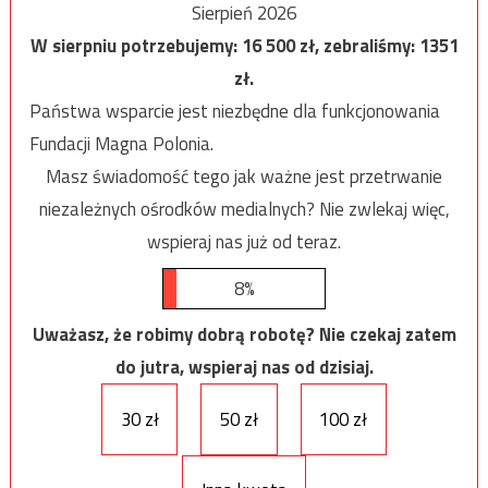
Sierpień 2026
W sierpniu potrzebujemy:
16 500
zł, zebraliśmy:
1351
zł.
Państwa wsparcie jest niezbędne dla funkcjonowania
Fundacji Magna Polonia.
Masz świadomość tego jak ważne jest przetrwanie
niezależnych ośrodków medialnych? Nie zwlekaj więc,
wspieraj nas już od teraz.
8%
Uważasz, że robimy dobrą robotę? Nie czekaj zatem
do jutra, wspieraj nas od dzisiaj.
30 zł
50 zł
100 zł