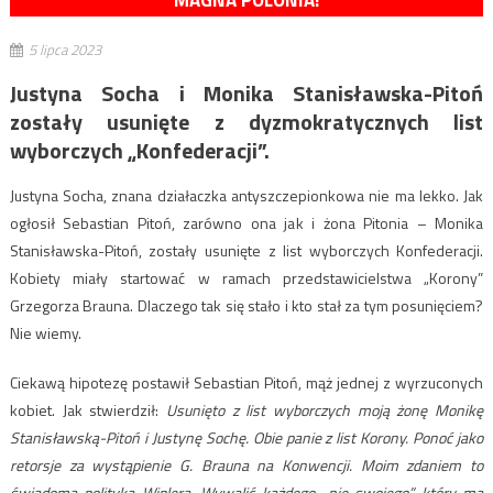
MAGNA POLONIA!
5 lipca 2023
Justyna Socha i Monika Stanisławska-Pitoń
zostały usunięte z dyzmokratycznych list
wyborczych „Konfederacji”.
Justyna Socha, znana działaczka antyszczepionkowa nie ma lekko. Jak
ogłosił Sebastian Pitoń, zarówno ona jak i żona Pitonia – Monika
Stanisławska-Pitoń, zostały usunięte z list wyborczych Konfederacji.
Kobiety miały startować w ramach przedstawicielstwa „Korony”
Grzegorza Brauna. Dlaczego tak się stało i kto stał za tym posunięciem?
Nie wiemy.
Ciekawą hipotezę postawił Sebastian Pitoń, mąż jednej z wyrzuconych
kobiet. Jak stwierdził:
Usunięto z list wyborczych moją żonę Monikę
Stanisławską-Pitoń i Justynę Sochę. Obie panie z list Korony. Ponoć jako
retorsje za wystąpienie G. Brauna na Konwencji. Moim zdaniem to
świadoma polityka Wiplera. Wywalić każdego „nie swojego” który ma