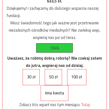
633,5
zł.
Dziękujemy! i zachęcamy do dalszego wsparcia naszej
fundacji.
Masz świadomość tego jak ważne jest przetrwanie
niezależnych ośrodków medialnych? Nie zwlekaj więc,
wspieraj nas już od teraz.
104%
Uważasz, że robimy dobrą robotę? Nie czekaj zatem
do jutra, wspieraj nas od dzisiaj.
30 zł
50 zł
100 zł
Inna kwota
Zobacz kto wparł nas tym miesiącu:
Tutaj