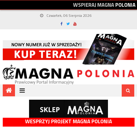
W
S
P
I
E
R
A
J
M
A
G
N
A
P
O
L
O
N
I
A
Czwartek, 06 Sierpnia 2026
WESPRZYJ PROJEKT MAGNA POLONIA