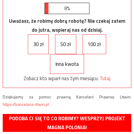
8%
Uważasz, że robimy dobrą robotę? Nie czekaj zatem
do jutra, wspieraj nas od dzisiaj.
30 zł
50 zł
100 zł
Inna kwota
Zobacz kto wparł nas tym miesiącu:
Tutaj
Dziękujemy za pomoc prawną Kancelarii Prawnej Litwin:
https://kancelaria-litwin.pl
PODOBA CI SIĘ TO CO ROBIMY? WESPRZYJ PROJEKT
MAGNA POLONIA!