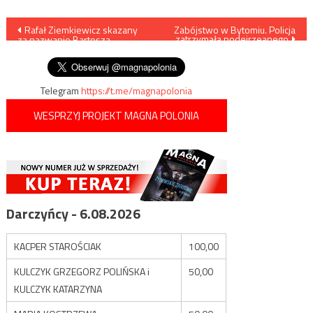
Nawigacja
Rafał Ziemkiewicz skazany
Zabójstwo w Bytomiu. Policja
zatrzymała podejrzeanego
za nazwanie Bartosza
wpisu
Wielińskiego volksdeutschem
Telegram
https://t.me/magnapolonia
WESPRZYJ PROJEKT MAGNA POLONIA
Darczyńcy - 6.08.2026
KACPER STAROŚCIAK
100,00
KULCZYK GRZEGORZ POLIŃSKA i
50,00
KULCZYK KATARZYNA