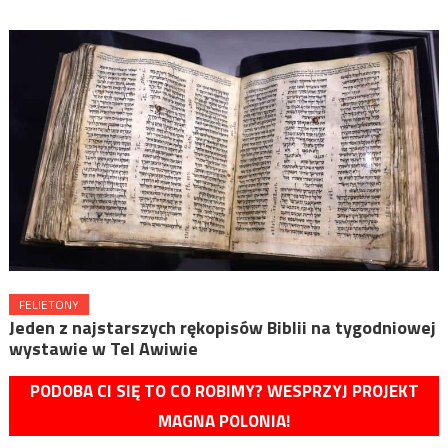
FELIETONY
Jeden z najstarszych rękopisów Biblii na tygodniowej
wystawie w Tel Awiwie
PODOBA CI SIĘ TO CO ROBIMY? WESPRZYJ PROJEKT
MAGNA POLONIA!