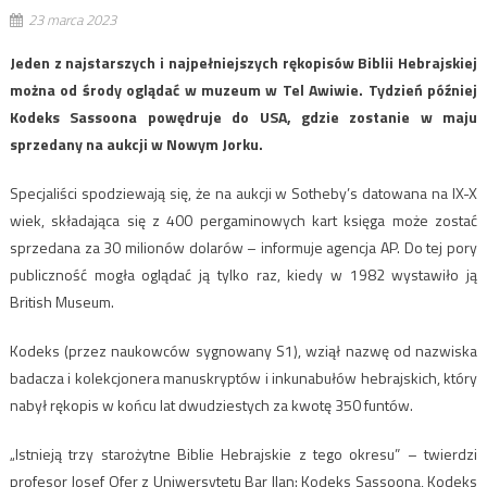
23 marca 2023
Jeden z najstarszych i najpełniejszych rękopisów Biblii Hebrajskiej
można od środy oglądać w muzeum w Tel Awiwie. Tydzień później
Kodeks Sassoona powędruje do USA, gdzie zostanie w maju
sprzedany na aukcji w Nowym Jorku.
Specjaliści spodziewają się, że na aukcji w Sotheby’s datowana na IX-X
wiek, składająca się z 400 pergaminowych kart księga może zostać
sprzedana za 30 milionów dolarów – informuje agencja AP. Do tej pory
publiczność mogła oglądać ją tylko raz, kiedy w 1982 wystawiło ją
British Museum.
Kodeks (przez naukowców sygnowany S1), wziął nazwę od nazwiska
badacza i kolekcjonera manuskryptów i inkunabułów hebrajskich, który
nabył rękopis w końcu lat dwudziestych za kwotę 350 funtów.
„Istnieją trzy starożytne Biblie Hebrajskie z tego okresu” – twierdzi
profesor Josef Ofer z Uniwersytetu Bar Ilan: Kodeks Sassoona, Kodeks