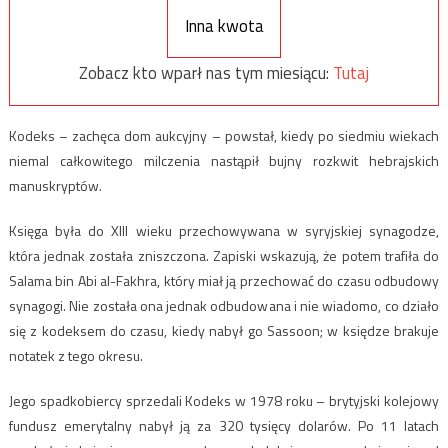
Inna kwota
Zobacz kto wparł nas tym miesiącu:
Tutaj
Kodeks – zachęca dom aukcyjny – powstał, kiedy po siedmiu wiekach
niemal całkowitego milczenia nastąpił bujny rozkwit hebrajskich
manuskryptów.
Księga była do XIII wieku przechowywana w syryjskiej synagodze,
która jednak została zniszczona. Zapiski wskazują, że potem trafiła do
Salama bin Abi al-Fakhra, który miał ją przechować do czasu odbudowy
synagogi. Nie została ona jednak odbudowana i nie wiadomo, co działo
się z kodeksem do czasu, kiedy nabył go Sassoon; w księdze brakuje
notatek z tego okresu.
Jego spadkobiercy sprzedali Kodeks w 1978 roku – brytyjski kolejowy
fundusz emerytalny nabył ją za 320 tysięcy dolarów. Po 11 latach