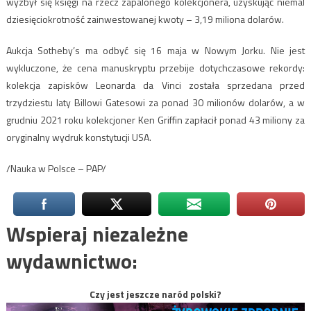
wyzbył się księgi na rzecz zapalonego kolekcjonera, uzyskując niemal
dziesięciokrotność zainwestowanej kwoty – 3,19 miliona dolarów.
Aukcja Sotheby’s ma odbyć się 16 maja w Nowym Jorku. Nie jest
wykluczone, że cena manuskryptu przebije dotychczasowe rekordy:
kolekcja zapisków Leonarda da Vinci została sprzedana przed
trzydziestu laty Billowi Gatesowi za ponad 30 milionów dolarów, a w
grudniu 2021 roku kolekcjoner Ken Griffin zapłacił ponad 43 miliony za
oryginalny wydruk konstytucji USA.
/Nauka w Polsce – PAP/
Wspieraj niezależne
wydawnictwo:
Czy jest jeszcze naród polski?