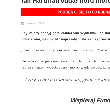
Jan Hartman oddał hołd mord
PODOBA CI SIĘ TO CO ROBI
1 marca 2021
Gdy Polacy oddają hołd Żołnierzom Wyklętym, Jan Hart
bohaterami, ujawnił, kto naprawdę bliski jest jego ser
„Cześć i chwała mordercom, gwałcicielom i rabusiom!” – napi
Ale wcale nie jesteśmy zaskoczeni tym, że Hartman wo
reprezentującym wysoki poziom moralny, ludziom odważnym
Cześć i chwała mordercom, gwałcicielom 
Wspieraj Fund