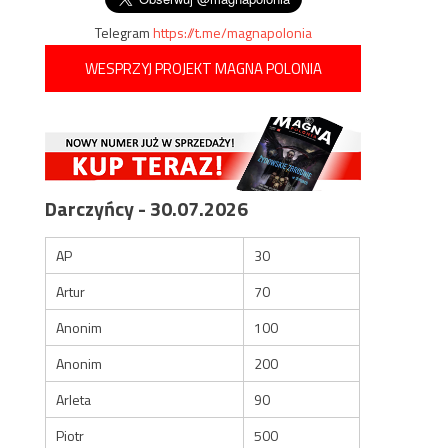
Telegram
https://t.me/magnapolonia
WESPRZYJ PROJEKT MAGNA POLONIA
Darczyńcy - 30.07.2026
AP
30
Artur
70
Anonim
100
Anonim
200
Arleta
90
Piotr
500