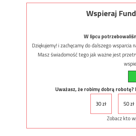
Wspieraj Fund
W lipcu potrzebowaliś
Dziękujemy! i zachęcamy do dalszego wsparcia na
Masz świadomość tego jak ważne jest przetrw
wspie
Uważasz, że robimy dobrą robotę? Ni
30 zł
50 zł
Zobacz kto w