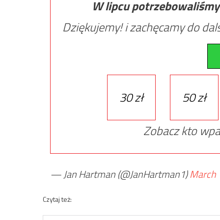
W lipcu potrzebowaliśmy
Dziękujemy! i zachęcamy do dals
30 zł
50 zł
Zobacz kto wpa
— Jan Hartman (@JanHartman1)
March 
Czytaj też: