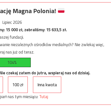
ację Magna Polonia!
Lipiec 2026
my:
15 000
zł, zebraliśmy:
15 633,5
zł.
szej fundacji.
anie niezależnych ośrodków medialnych? Nie zwlekaj więc,
raj nas już od teraz.
104%
e czekaj zatem do jutra, wspieraj nas od dzisiaj.
100 zł
Inna kwota
parł nas tym miesiącu:
Tutaj