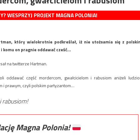
ercom, gwałcicielom i rabusiom
MY? WESPRZYJ PROJEKT MAGNA POLONIA!
man, który wielokrotnie podkreślał, iż nie utożsamia się z polski
cu i komu on pragnie oddawać cześć…
sał na twitterze Hartman.
li oddawać część mordercom, gwałcicielom i rabusiom aniżeli ludzi
 i prawym, czyli polskim partyzantom…
i rabusiom!
ację Magna Polonia!