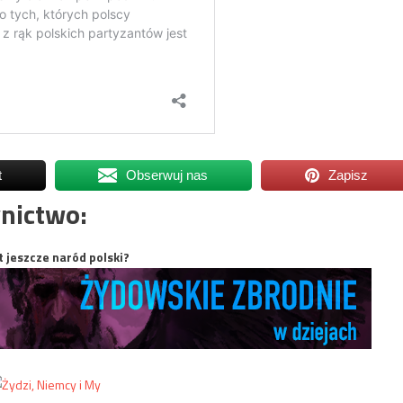
t
Obserwuj nas
Zapisz
nictwo:
t jeszcze naród polski?