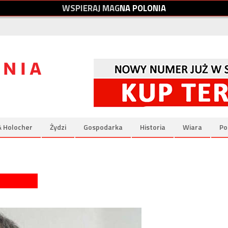
W
S
P
I
E
R
A
J
M
A
G
N
A
P
O
L
O
N
I
A
& Holocher
Żydzi
Gospodarka
Historia
Wiara
Po